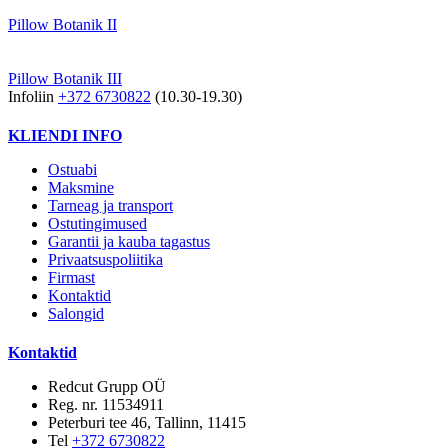
Pillow Botanik II
Pillow Botanik III
Infoliin
+372 6730822
(10.30-19.30)
KLIENDI INFO
Ostuabi
Maksmine
Tarneag ja transport
Ostutingimused
Garantii ja kauba tagastus
Privaatsuspoliitika
Firmast
Kontaktid
Salongid
Kontaktid
Redcut Grupp OÜ
Reg. nr. 11534911
Peterburi tee 46, Tallinn, 11415
Tel
+372 6730822