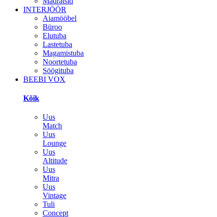
Madratsid
INTERJÖÖR
Aiamööbel
Büroo
Elutuba
Lastetuba
Magamistuba
Noortetuba
Söögituba
BEEBI VOX
Kõik
Uus
Match
Uus
Lounge
Uus
Altitude
Uus
Mitra
Uus
Vintage
Tuli
Concept