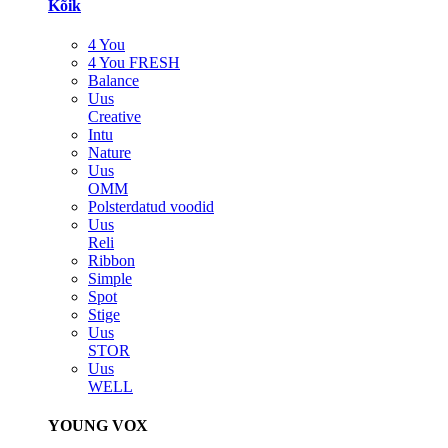
Kõik
4 You
4 You FRESH
Balance
Uus
Creative
Intu
Nature
Uus
OMM
Polsterdatud voodid
Uus
Reli
Ribbon
Simple
Spot
Stige
Uus
STOR
Uus
WELL
YOUNG VOX