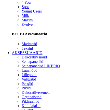
4 You
Spot
Young Users
Milk
Maxim
Evolve
BEEBI Aksessuaarid
Madratsid
Tekstiil
AKSESSUAARID
Dekoratiiv nõud
Seinapaneelid
Seinapaneelid LINERIO
Lauanõud
Lillepotid
Valgustid
Peeglid
Pildid
Dekoratiivesemed
Organaiserid
Pildiraamid
Küünlajalad