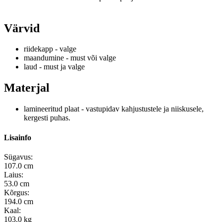
Värvid
riidekapp - valge
maandumine - must või valge
laud - must ja valge
Materjal
lamineeritud plaat - vastupidav kahjustustele ja niiskusele,
kergesti puhas.
Lisainfo
Sügavus:
107.0 cm
Laius:
53.0 cm
Kõrgus:
194.0 cm
Kaal:
103.0 kg