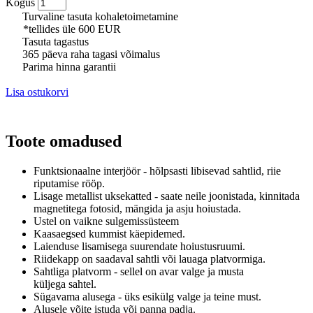
Kogus
Turvaline tasuta kohaletoimetamine
*tellides üle 600 EUR
Tasuta tagastus
365 päeva raha tagasi võimalus
Parima hinna garantii
Lisa ostukorvi
Toote omadused
Funktsionaalne interjöör - hõlpsasti libisevad sahtlid, riie
riputamise rööp.
Lisage metallist uksekatted - saate neile joonistada, kinnitada
magnetitega fotosid, mängida ja asju hoiustada.
Ustel on vaikne
sulgemissüsteem
Kaasaegsed kummist käepidemed.
Laienduse lisamisega suurendate hoiustusruumi.
Riidekapp on saadaval sahtli või lauaga platvormiga.
Sahtliga platvorm - sellel on avar valge ja musta
küljega sahtel.
Sügavama alusega - üks esikülg valge ja teine ​​must.
Alusele võite istuda või panna padja.