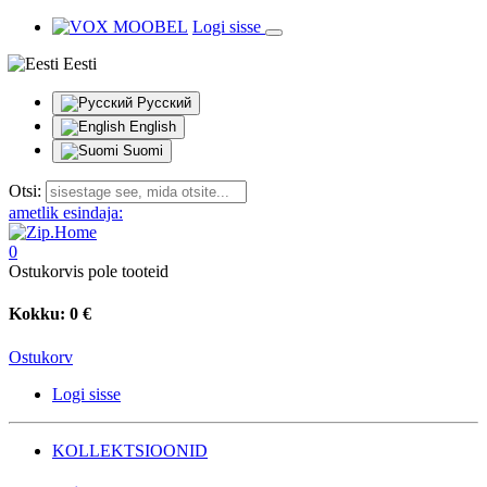
Logi sisse
Eesti
Русский
English
Suomi
Otsi:
ametlik esindaja:
0
Ostukorvis pole tooteid
Kokku:
0 €
Ostukorv
Logi sisse
KOLLEKTSIOONID