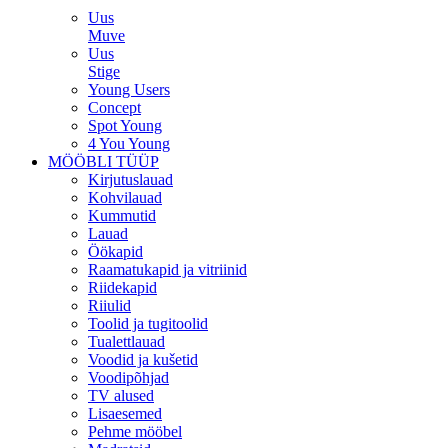
Uus
Muve
Uus
Stige
Young Users
Concept
Spot Young
4 You Young
MÖÖBLI TÜÜP
Kirjutuslauad
Kohvilauad
Kummutid
Lauad
Öökapid
Raamatukapid ja vitriinid
Riidekapid
Riiulid
Toolid ja tugitoolid
Tualettlauad
Voodid ja kušetid
Voodipõhjad
TV alused
Lisaesemed
Pehme mööbel