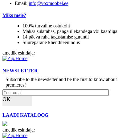
Email:
info@voxmoobel.ee
Miks meie?
100% turvaline ostukoht
Maksa sularahas, panga ülekandega või kaardiga
14 päeva raha tagastamise garantii
Suurepärane klienditeenindus
ametlik esindaja:
NEWSLETTER
Subscribe to the newsletter and be the first to know about
premieres!
OK
LAADI KATALOOG
ametlik esindaja: