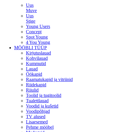
Uus
Muve
Uus
Stige
Young Users
Concept
Spot Young
4 You Young
MÖÖBLI TÜÜP
Kirjutuslauad
Kohvilauad
Kummutid
Lauad
Öökapid
Raamatukapid ja vitriinid
Riidekapid
Riiulid
Toolid ja tugitoolid
Tualettlauad
Voodid ja kušetid
Voodipõhjad
TV alused
Lisaesemed
Pehme mööbel