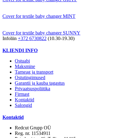
Cover for textile baby changer MINT
Cover for textile baby changer SUNNY
Infoliin
+372 6730822
(10.30-19.30)
KLIENDI INFO
Ostuabi
Maksmine
Tarneag ja transport
Ostutingimused
Garantii ja kauba tagastus
Privaatsuspoliitika
Firmast
Kontaktid
Salongid
Kontaktid
Redcut Grupp OÜ
Reg. nr. 11534911