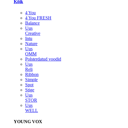
Kõik
4 You
4 You FRESH
Balance
Uus
Creative
Intu
Nature
Uus
OMM
Polsterdatud voodid
Uus
Reli
Ribbon
Simple
Spot
Stige
Uus
STOR
Uus
WELL
YOUNG VOX