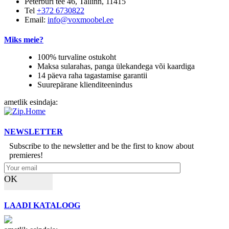
Peterburi tee 46, Tallinn, 11415
Tel
+372 6730822
Email:
info@voxmoobel.ee
Miks meie?
100% turvaline ostukoht
Maksa sularahas, panga ülekandega või kaardiga
14 päeva raha tagastamise garantii
Suurepärane klienditeenindus
ametlik esindaja:
NEWSLETTER
Subscribe to the newsletter and be the first to know about
premieres!
OK
LAADI KATALOOG