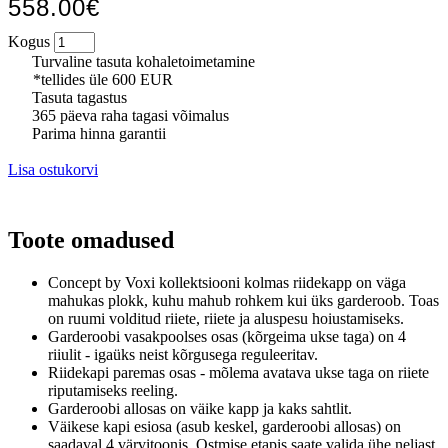
558.00€
Kogus
Turvaline tasuta kohaletoimetamine
*tellides üle 600 EUR
Tasuta tagastus
365 päeva raha tagasi võimalus
Parima hinna garantii
Lisa ostukorvi
Toote omadused
Concept by Voxi kollektsiooni kolmas riidekapp on väga
mahukas plokk, kuhu mahub rohkem kui üks garderoob.
Toas
on ruumi volditud riiete, riiete ja aluspesu hoiustamiseks.
Garderoobi vasakpoolses osas (kõrgeima ukse taga) on 4
riiulit - igaüks neist kõrgusega reguleeritav.
Riidekapi paremas osas - mõlema avatava ukse taga on riiete
riputamiseks reeling.
Garderoobi allosas on väike kapp ja kaks sahtlit.
Väikese kapi esiosa (asub keskel, garderoobi allosas) on
saadaval 4 värvitoonis.
Ostmise etapis saate valida ühe neljast