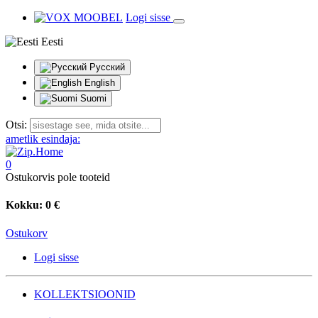
Logi sisse
Eesti
Русский
English
Suomi
Otsi:
ametlik esindaja:
0
Ostukorvis pole tooteid
Kokku:
0 €
Ostukorv
Logi sisse
KOLLEKTSIOONID