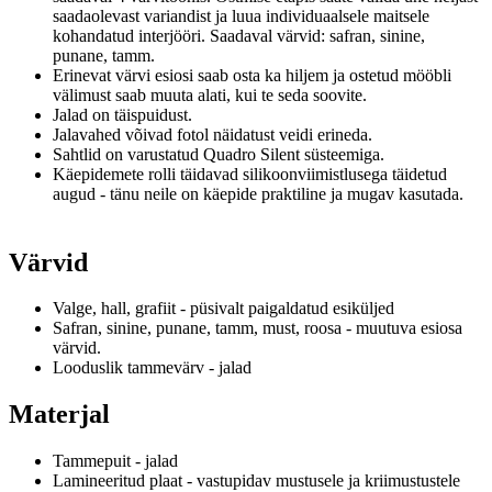
saadaolevast variandist ja luua individuaalsele maitsele
kohandatud interjööri.
Saadaval värvid: safran, sinine,
punane, tamm.
Erinevat värvi esiosi saab osta ka hiljem ja ostetud mööbli
välimust saab muuta alati, kui te seda soovite.
Jalad on täispuidust.
Jalavahed võivad fotol näidatust veidi erineda.
Sahtlid on varustatud Quadro Silent süsteemiga.
Käepidemete rolli täidavad silikoonviimistlusega täidetud
augud - tänu neile on käepide praktiline ja mugav kasutada.
Värvid
Valge, hall, grafiit - püsivalt paigaldatud esiküljed
Safran, sinine, punane, tamm, must, roosa - muutuva esiosa
värvid.
Looduslik tammevärv - jalad
Materjal
Tammepuit - jalad
Lamineeritud plaat - vastupidav mustusele ja kriimustustele