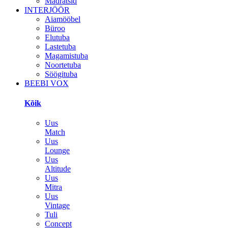
Madratsid
INTERJÖÖR
Aiamööbel
Büroo
Elutuba
Lastetuba
Magamistuba
Noortetuba
Söögituba
BEEBI VOX
Kõik
Uus
Match
Uus
Lounge
Uus
Altitude
Uus
Mitra
Uus
Vintage
Tuli
Concept