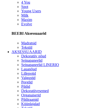
4 You
Spot
Young Users
Milk
Maxim
Evolve
BEEBI Aksessuaarid
Madratsid
Tekstiil
AKSESSUAARID
Dekoratiiv nõud
Seinapaneelid
Seinapaneelid LINERIO
Lauanõud
Lillepotid
Valgustid
Peeglid
Pildid
Dekoratiivesemed
Organaiserid
Pildiraamid
Küünlajalad