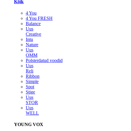
Kõik
4 You
4 You FRESH
Balance
Uus
Creative
Intu
Nature
Uus
OMM
Polsterdatud voodid
Uus
Reli
Ribbon
Simple
Spot
Stige
Uus
STOR
Uus
WELL
YOUNG VOX