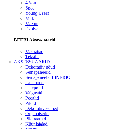
4 You
Spot
Young Users
Milk
Maxim
Evolve
BEEBI Aksessuaarid
Madratsid
Tekstiil
AKSESSUAARID
Dekoratiiv nõud
Seinapaneelid
Seinapaneelid LINERIO
Lauanõud
Lillepotid
Valgustid
Peeglid
Pildid
Dekoratiivesemed
Organaiserid
Pildiraamid
Küünlajalad