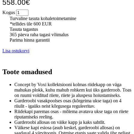
558.00€
Kogus
Turvaline tasuta kohaletoimetamine
*tellides üle 600 EUR
Tasuta tagastus
365 päeva raha tagasi võimalus
Parima hinna garantii
Lisa ostukorvi
Toote omadused
Concept by Voxi kollektsiooni kolmas riidekapp on väga
mahukas plokk, kuhu mahub rohkem kui üks garderoob.
Toas
on ruumi volditud riiete, riiete ja aluspesu hoiustamiseks.
Garderoobi vasakpoolses osas (kõrgeima ukse taga) on 4
riiulit - igaüks neist kõrgusega reguleeritav.
Riidekapi paremas osas - mõlema avatava ukse taga on riiete
riputamiseks reeling.
Garderoobi allosas on väike kapp ja kaks sahtlit.
Väikese kapi esiosa (asub keskel, garderoobi allosas) on
saadaval 4 värvitoonis.
Ostmise etapis saate valida ühe neljast