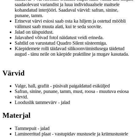
saadaolevast variandist ja luua individuaalsele maitsele
kohandatud interjööri.
Saadaval värvid: safran, sinine,
punane, tamm.
Erinevat värvi esiosi saab osta ka hiljem ja ostetud mööbli
välimust saab muuta alati, kui te seda soovite.
Jalad on täispuidust.
Jalavahed võivad fotol näidatust veidi erineda.
Sahtlid on varustatud Quadro Silent süsteemiga.
Käepidemete rolli täidavad silikoonviimistlusega täidetud
augud - tänu neile on käepide praktiline ja mugav kasutada.
Värvid
Valge, hall, grafiit - püsivalt paigaldatud esiküljed
Safran, sinine, punane, tamm, must, roosa - muutuva esiosa
värvid.
Looduslik tammevärv - jalad
Materjal
Tammepuit - jalad
Lamineeritud plaat - vastupidav mustusele ja kriimustustele