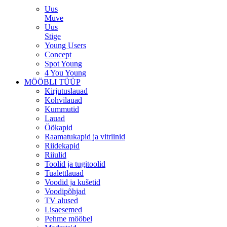
Uus
Muve
Uus
Stige
Young Users
Concept
Spot Young
4 You Young
MÖÖBLI TÜÜP
Kirjutuslauad
Kohvilauad
Kummutid
Lauad
Öökapid
Raamatukapid ja vitriinid
Riidekapid
Riiulid
Toolid ja tugitoolid
Tualettlauad
Voodid ja kušetid
Voodipõhjad
TV alused
Lisaesemed
Pehme mööbel