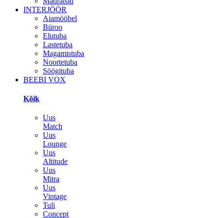
Madratsid
INTERJÖÖR
Aiamööbel
Büroo
Elutuba
Lastetuba
Magamistuba
Noortetuba
Söögituba
BEEBI VOX
Kõik
Uus
Match
Uus
Lounge
Uus
Altitude
Uus
Mitra
Uus
Vintage
Tuli
Concept