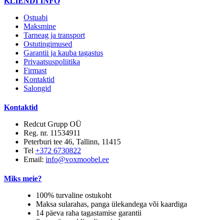
KLIENDI INFO
Ostuabi
Maksmine
Tarneag ja transport
Ostutingimused
Garantii ja kauba tagastus
Privaatsuspoliitika
Firmast
Kontaktid
Salongid
Kontaktid
Redcut Grupp OÜ
Reg. nr. 11534911
Peterburi tee 46, Tallinn, 11415
Tel
+372 6730822
Email:
info@voxmoobel.ee
Miks meie?
100% turvaline ostukoht
Maksa sularahas, panga ülekandega või kaardiga
14 päeva raha tagastamise garantii