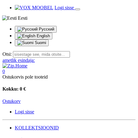
Logi sisse
Eesti
Русский
English
Suomi
Otsi:
ametlik esindaja:
0
Ostukorvis pole tooteid
Kokku:
0 €
Ostukorv
Logi sisse
KOLLEKTSIOONID