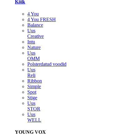
Kõik
4 You
4 You FRESH
Balance
Uus
Creative
Intu
Nature
Uus
OMM
Polsterdatud voodid
Uus
Reli
Ribbon
Simple
Spot
Stige
Uus
STOR
Uus
WELL
YOUNG VOX