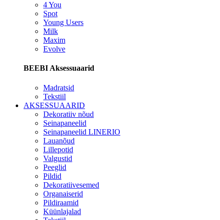
4 You
Spot
Young Users
Milk
Maxim
Evolve
BEEBI Aksessuaarid
Madratsid
Tekstiil
AKSESSUAARID
Dekoratiiv nõud
Seinapaneelid
Seinapaneelid LINERIO
Lauanõud
Lillepotid
Valgustid
Peeglid
Pildid
Dekoratiivesemed
Organaiserid
Pildiraamid
Küünlajalad