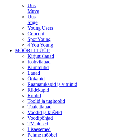
Uus
Muve
Uus
Stige
Young Users
Concept
Spot Young
4 You Young
MÖÖBLI TÜÜP
Kirjutuslauad
Kohvilauad
Kummutid
Lauad
Öökapid
Raamatukapid ja vitriinid
Riidekapid
Riiulid
Toolid ja tugitoolid
Tualettlauad
Voodid ja kušetid
Voodipõhjad
TV alused
Lisaesemed
Pehme mööbel