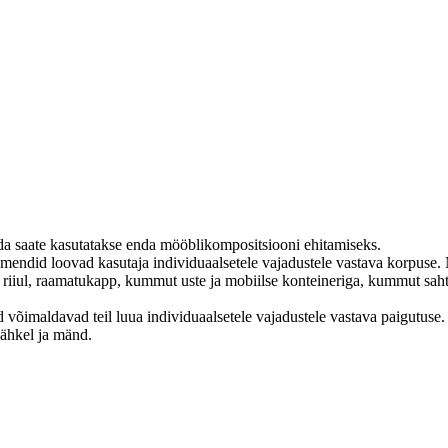
ida saate kasutatakse enda mööblikompositsiooni ehitamiseks.
emendid loovad kasutaja individuaalsetele vajadustele vastava korpuse.
 riiul, raamatukapp, kummut uste ja mobiilse konteineriga, kummut saht
 võimaldavad teil luua individuaalsetele vajadustele vastava paigutuse.
pähkel ja mänd.