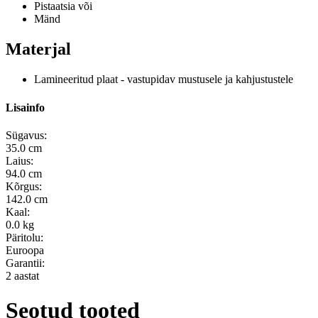
Pistaatsia või
Mänd
Materjal
Lamineeritud plaat - vastupidav mustusele ja kahjustustele
Lisainfo
Sügavus:
35.0 cm
Laius:
94.0 cm
Kõrgus:
142.0 cm
Kaal:
0.0 kg
Päritolu:
Euroopa
Garantii:
2 aastat
Seotud tooted