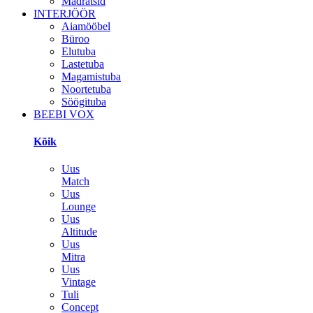
Madratsid
INTERJÖÖR
Aiamööbel
Büroo
Elutuba
Lastetuba
Magamistuba
Noortetuba
Söögituba
BEEBI VOX
Kõik
Uus
Match
Uus
Lounge
Uus
Altitude
Uus
Mitra
Uus
Vintage
Tuli
Concept