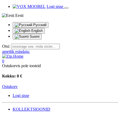
Logi sisse
Eesti
Русский
English
Suomi
Otsi:
ametlik esindaja:
0
Ostukorvis pole tooteid
Kokku:
0 €
Ostukorv
Logi sisse
KOLLEKTSIOONID