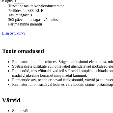
Kogus
Turvaline tasuta kohaletoimetamine
*tellides üle 600 EUR
Tasuta tagastus
365 päeva raha tagasi võimalus
Parima hinna garantii
Lisa ostukorvi
Toote omadused
Raamaturiiul on üks mitmest Stige kollektsiooni elemendist, m
Spetsiaalsete pistikute abil omavahel ühendatavad mobiilsed el
Elemendid, mis võimaldavad teil selliseid komplekte ehitada on
madal 2-ukseline kummut ning madal kummut.
Elementide arv, nende erinevad funktsioonid, värvid ja suurused
Raamaturiiul on saadaval kolmes värvitoonis: sinine, pistaatsia
Värvid
Sinine või