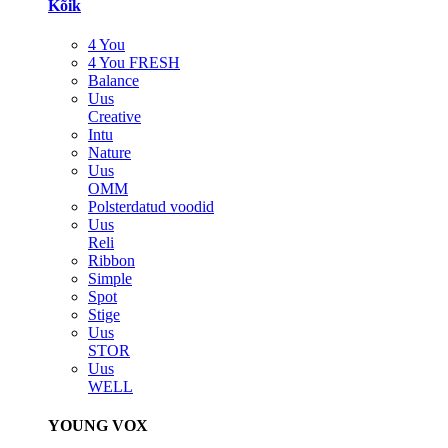
Kõik
4 You
4 You FRESH
Balance
Uus
Creative
Intu
Nature
Uus
OMM
Polsterdatud voodid
Uus
Reli
Ribbon
Simple
Spot
Stige
Uus
STOR
Uus
WELL
YOUNG VOX