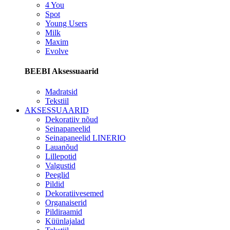
4 You
Spot
Young Users
Milk
Maxim
Evolve
BEEBI Aksessuaarid
Madratsid
Tekstiil
AKSESSUAARID
Dekoratiiv nõud
Seinapaneelid
Seinapaneelid LINERIO
Lauanõud
Lillepotid
Valgustid
Peeglid
Pildid
Dekoratiivesemed
Organaiserid
Pildiraamid
Küünlajalad