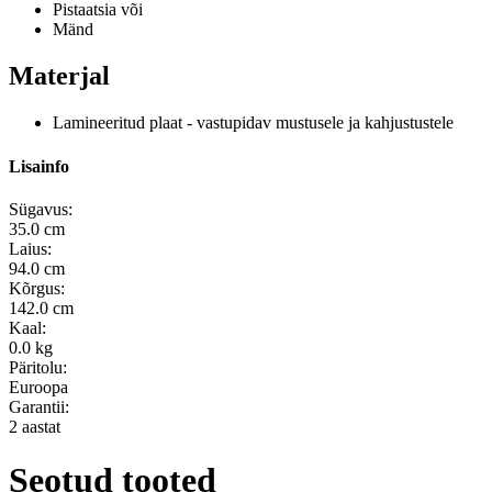
Pistaatsia või
Mänd
Materjal
Lamineeritud plaat - vastupidav mustusele ja kahjustustele
Lisainfo
Sügavus:
35.0 cm
Laius:
94.0 cm
Kõrgus:
142.0 cm
Kaal:
0.0 kg
Päritolu:
Euroopa
Garantii:
2 aastat
Seotud tooted