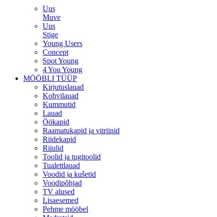
Uus
Muve
Uus
Stige
Young Users
Concept
Spot Young
4 You Young
MÖÖBLI TÜÜP
Kirjutuslauad
Kohvilauad
Kummutid
Lauad
Öökapid
Raamatukapid ja vitriinid
Riidekapid
Riiulid
Toolid ja tugitoolid
Tualettlauad
Voodid ja kušetid
Voodipõhjad
TV alused
Lisaesemed
Pehme mööbel