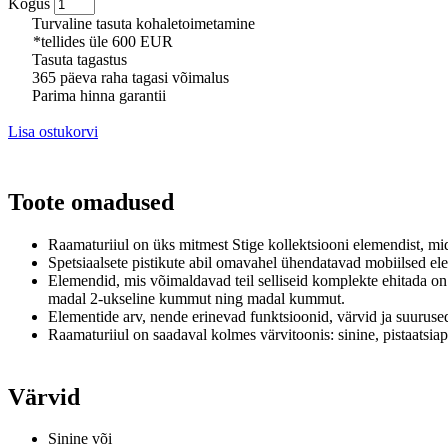
Kogus
Turvaline tasuta kohaletoimetamine
*tellides üle 600 EUR
Tasuta tagastus
365 päeva raha tagasi võimalus
Parima hinna garantii
Lisa ostukorvi
Toote omadused
Raamaturiiul on üks mitmest Stige kollektsiooni elemendist, m
Spetsiaalsete pistikute abil omavahel ühendatavad mobiilsed el
Elemendid, mis võimaldavad teil selliseid komplekte ehitada on
madal 2-ukseline kummut ning madal kummut.
Elementide arv, nende erinevad funktsioonid, värvid ja suurused
Raamaturiiul on saadaval kolmes värvitoonis: sinine, pistaatsia
Värvid
Sinine või