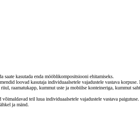
ida saate kasutada enda mööblikompositsiooni ehitamiseks.
emendid loovad kasutaja individuaalsetele vajadustele vastava korpuse.
 riiul, raamatukapp, kummut uste ja mobiilse konteineriga, kummut saht
 võimaldavad teil luua individuaalsetele vajadustele vastava paigutuse.
pähkel ja mänd.