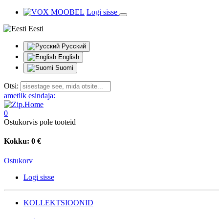
Logi sisse
Eesti
Русский
English
Suomi
Otsi:
ametlik esindaja:
0
Ostukorvis pole tooteid
Kokku:
0 €
Ostukorv
Logi sisse
KOLLEKTSIOONID