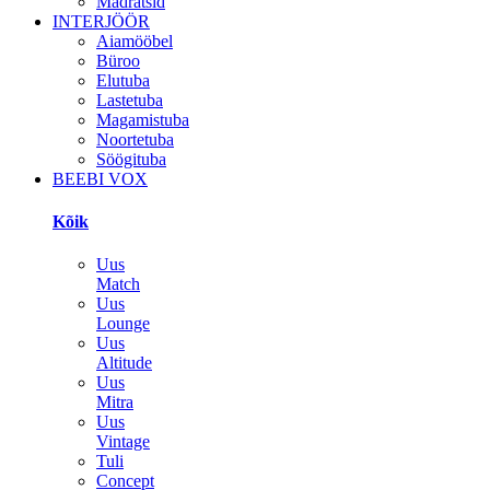
Madratsid
INTERJÖÖR
Aiamööbel
Büroo
Elutuba
Lastetuba
Magamistuba
Noortetuba
Söögituba
BEEBI VOX
Kõik
Uus
Match
Uus
Lounge
Uus
Altitude
Uus
Mitra
Uus
Vintage
Tuli
Concept