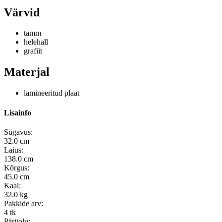
Värvid
tamm
helehall
grafiit
Materjal
lamineeritud plaat
Lisainfo
Sügavus:
32.0 cm
Laius:
138.0 cm
Kõrgus:
45.0 cm
Kaal:
32.0 kg
Pakkide arv:
4 tk
Päritolu: