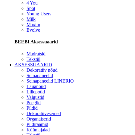
4 You
Spot
Young Users
Milk
Maxim
Evolve
BEEBI Aksessuaarid
Madratsid
Tekstiil
AKSESSUAARID
Dekoratiiv nõud
Seinapaneelid
Seinapaneelid LINERIO
Lauanõud
Lillepotid
Valgustid
Peeglid
Pildid
Dekoratiivesemed
Organaiserid
Pildiraamid
Küünlajalad