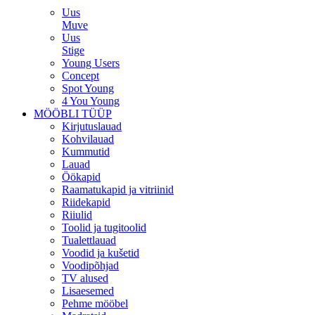
Uus
Muve
Uus
Stige
Young Users
Concept
Spot Young
4 You Young
MÖÖBLI TÜÜP
Kirjutuslauad
Kohvilauad
Kummutid
Lauad
Öökapid
Raamatukapid ja vitriinid
Riidekapid
Riiulid
Toolid ja tugitoolid
Tualettlauad
Voodid ja kušetid
Voodipõhjad
TV alused
Lisaesemed
Pehme mööbel