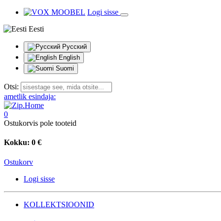
Logi sisse
Eesti
Русский
English
Suomi
Otsi:
ametlik esindaja:
0
Ostukorvis pole tooteid
Kokku:
0 €
Ostukorv
Logi sisse
KOLLEKTSIOONID