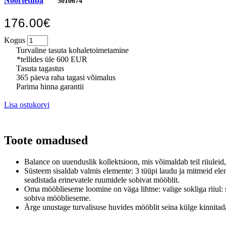
Noortetuba
5010674
176.00€
Kogus
Turvaline tasuta kohaletoimetamine
*tellides üle 600 EUR
Tasuta tagastus
365 päeva raha tagasi võimalus
Parima hinna garantii
Lisa ostukorvi
Toote omadused
Balance on uuenduslik kollektsioon, mis võimaldab teil riiulei
Süsteem sisaldab valmis elemente: 3 tüüpi laudu ja mitmeid el
seadistada erinevatele ruumidele sobivat mööblit.
Oma mööblieseme loomine on väga lihtne: valige sokliga riiul: 
sobiva mööblieseme.
Ärge unustage turvalisuse huvides mööblit seina külge kinnitada