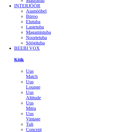
Madratsid
INTERJÖÖR
Aiamööbel
Büroo
Elutuba
Lastetuba
Magamistuba
Noortetuba
Söögituba
BEEBI VOX
Kõik
Uus
Match
Uus
Lounge
Uus
Altitude
Uus
Mitra
Uus
Vintage
Tuli
Concept