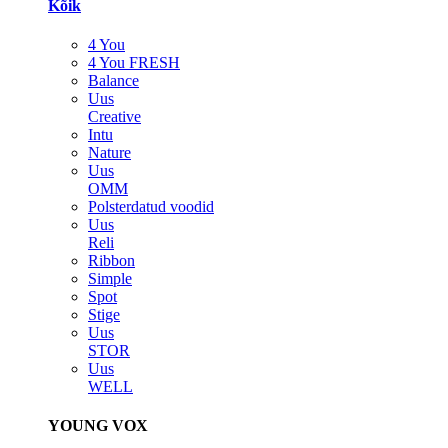
Kõik
4 You
4 You FRESH
Balance
Uus
Creative
Intu
Nature
Uus
OMM
Polsterdatud voodid
Uus
Reli
Ribbon
Simple
Spot
Stige
Uus
STOR
Uus
WELL
YOUNG VOX