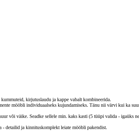
d, kummuteid, kirjutuslaudu ja kappe vabalt kombineerida.
emente mööbli individuaalseks kujundamiseks.
Tänu nii värvi kui ka su
suur või väike.
Seadke sellele min.
kaks kasti (5 tüüpi valida - igaüks ne
 - detailid ja kinnituskomplekt leiate mööbli pakendist.