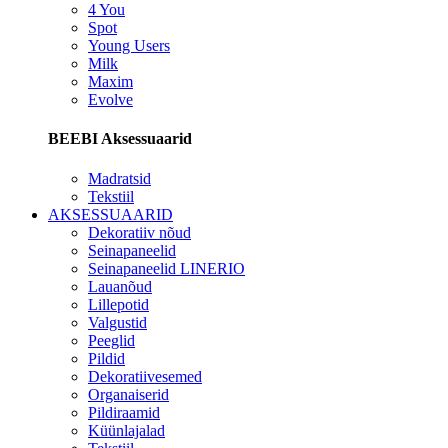
4 You
Spot
Young Users
Milk
Maxim
Evolve
BEEBI Aksessuaarid
Madratsid
Tekstiil
AKSESSUAARID
Dekoratiiv nõud
Seinapaneelid
Seinapaneelid LINERIO
Lauanõud
Lillepotid
Valgustid
Peeglid
Pildid
Dekoratiivesemed
Organaiserid
Pildiraamid
Küünlajalad