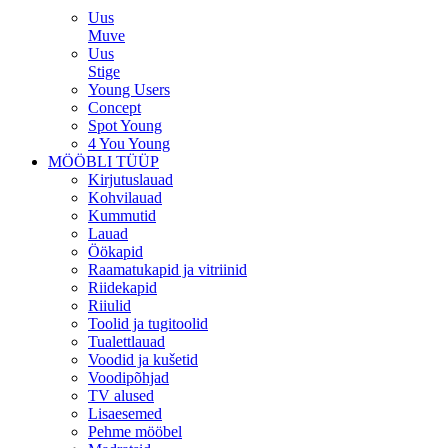
Uus
Muve
Uus
Stige
Young Users
Concept
Spot Young
4 You Young
MÖÖBLI TÜÜP
Kirjutuslauad
Kohvilauad
Kummutid
Lauad
Öökapid
Raamatukapid ja vitriinid
Riidekapid
Riiulid
Toolid ja tugitoolid
Tualettlauad
Voodid ja kušetid
Voodipõhjad
TV alused
Lisaesemed
Pehme mööbel