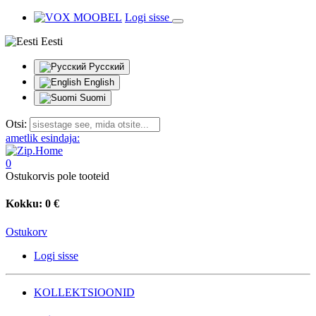
Logi sisse
Eesti
Русский
English
Suomi
Otsi:
ametlik esindaja:
0
Ostukorvis pole tooteid
Kokku:
0 €
Ostukorv
Logi sisse
KOLLEKTSIOONID