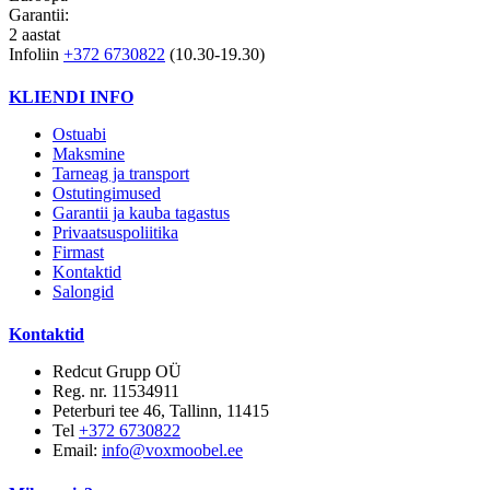
Garantii:
2 aastat
Infoliin
+372 6730822
(10.30-19.30)
KLIENDI INFO
Ostuabi
Maksmine
Tarneag ja transport
Ostutingimused
Garantii ja kauba tagastus
Privaatsuspoliitika
Firmast
Kontaktid
Salongid
Kontaktid
Redcut Grupp OÜ
Reg. nr. 11534911
Peterburi tee 46, Tallinn, 11415
Tel
+372 6730822
Email:
info@voxmoobel.ee