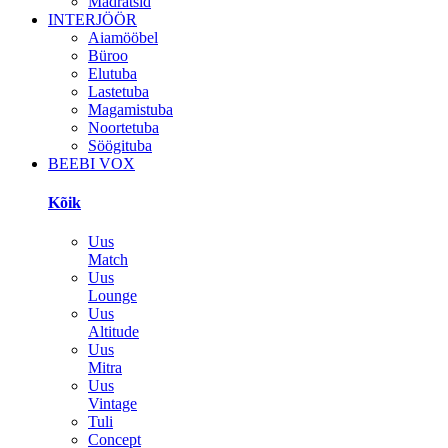
Madratsid
INTERJÖÖR
Aiamööbel
Büroo
Elutuba
Lastetuba
Magamistuba
Noortetuba
Söögituba
BEEBI VOX
Kõik
Uus
Match
Uus
Lounge
Uus
Altitude
Uus
Mitra
Uus
Vintage
Tuli
Concept