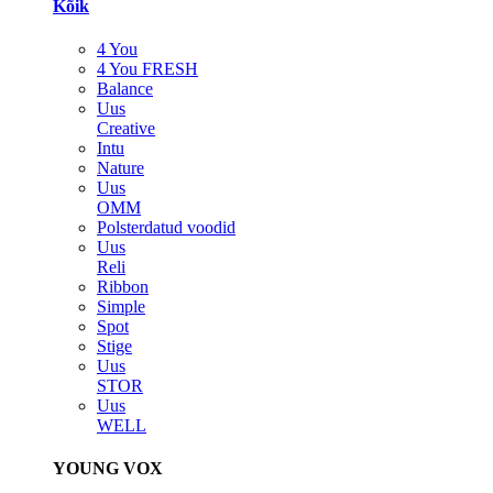
Kõik
4 You
4 You FRESH
Balance
Uus
Creative
Intu
Nature
Uus
OMM
Polsterdatud voodid
Uus
Reli
Ribbon
Simple
Spot
Stige
Uus
STOR
Uus
WELL
YOUNG VOX