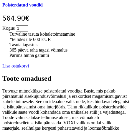
Polsterdatud voodid
564.90€
Kogus
Turvaline tasuta kohaletoimetamine
*tellides üle 600 EUR
Tasuta tagastus
365 päeva raha tagasi võimalus
Parima hinna garantii
Lisa ostukorvi
Toote omadused
Tutvuge mitmekülgse polsterdatud voodiga Basic, mis pakub
piiramatuid sisekujundusvõimalusi ja erakordset magamismugavust
kahele inimesele. See on ideaalne valik neile, kes hindavad elegantsi
ja isikupärastamist oma interjööris. Tänu rikkalikule polsterdusriide
valikule saate voodi kohandada oma unikaalse stiili ja vajadustega.
Toode valmistatakse tellimuse alusel, mis võimaldab
polsterdusriietust isikupärastada. VOXi valikus on lai valik
materjale, sealhulgas kergesti puhastatavaid ja loomasõbralikke