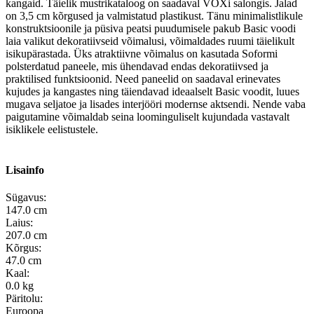
kangaid. Täielik mustrikataloog on saadaval VOXi salongis. Jalad
on 3,5 cm kõrgused ja valmistatud plastikust. Tänu minimalistlikule
konstruktsioonile ja püsiva peatsi puudumisele pakub Basic voodi
laia valikut dekoratiivseid võimalusi, võimaldades ruumi täielikult
isikupärastada. Üks atraktiivne võimalus on kasutada Soformi
polsterdatud paneele, mis ühendavad endas dekoratiivsed ja
praktilised funktsioonid. Need paneelid on saadaval erinevates
kujudes ja kangastes ning täiendavad ideaalselt Basic voodit, luues
mugava seljatoe ja lisades interjööri modernse aktsendi. Nende vaba
paigutamine võimaldab seina loominguliselt kujundada vastavalt
isiklikele eelistustele.
Lisainfo
Sügavus:
147.0 cm
Laius:
207.0 cm
Kõrgus:
47.0 cm
Kaal:
0.0 kg
Päritolu:
Euroopa