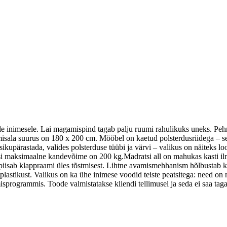
le inimesele. Lai magamispind tagab palju ruumi rahulikuks uneks. Peh
la suurus on 180 x 200 cm. Mööbel on kaetud polsterdusriidega – selle
kupärastada, valides polsterduse tüübi ja värvi – valikus on näiteks l
si maksimaalne kandevõime on 200 kg.Madratsi all on mahukas kasti ilma 
sab klappraami üles tõstmisest. Lihtne avamismehhanism hõlbustab kasti
 plastikust. Valikus on ka ühe inimese voodid teiste peatsitega: need o
programmis. Toode valmistatakse kliendi tellimusel ja seda ei saa taga