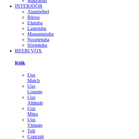
Madratsid
INTERJÖÖR
Aiamööbel
Büroo
Elutuba
Lastetuba
Magamistuba
Noortetuba
Söögituba
BEEBI VOX
Kõik
Uus
Match
Uus
Lounge
Uus
Altitude
Uus
Mitra
Uus
Vintage
Tuli
Concept