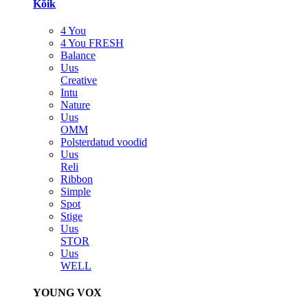
Kõik
4 You
4 You FRESH
Balance
Uus
Creative
Intu
Nature
Uus
OMM
Polsterdatud voodid
Uus
Reli
Ribbon
Simple
Spot
Stige
Uus
STOR
Uus
WELL
YOUNG VOX