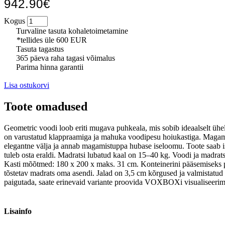
942.90€
Kogus
Turvaline tasuta kohaletoimetamine
*tellides üle 600 EUR
Tasuta tagastus
365 päeva raha tagasi võimalus
Parima hinna garantii
Lisa ostukorvi
Toote omadused
Geometric voodi loob eriti mugava puhkeala, mis sobib ideaalselt ühe
on varustatud klappraamiga ja mahuka voodipesu hoiukastiga. Magamisa
elegantne välja ja annab magamistuppa hubase iseloomu. Toote saab isi
tuleb osta eraldi. Madratsi lubatud kaal on 15–40 kg. Voodi ja madrat
Kasti mõõtmed: 180 x 200 x maks. 31 cm. Konteinerini pääsemiseks pii
tõstetav madrats oma asendi. Jalad on 3,5 cm kõrgused ja valmistatud
paigutada, saate erinevaid variante proovida VOXBOXi visualiseerimis
Lisainfo