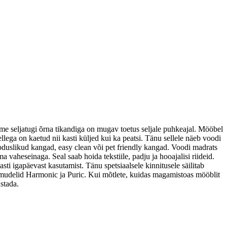
me seljatugi õrna tikandiga on mugav toetus seljale puhkeajal. Mööbel
ga on kaetud nii kasti küljed kui ka peatsi. Tänu sellele näeb voodi
ooduslikud kangad, easy clean või pet friendly kangad. Voodi madrats
vaheseinaga. Seal saab hoida tekstiile, padju ja hooajalisi riideid.
 igapäevast kasutamist. Tänu spetsiaalsele kinnitusele säilitab
n mudelid Harmonic ja Puric. Kui mõtlete, kuidas magamistoas mööblit
stada.