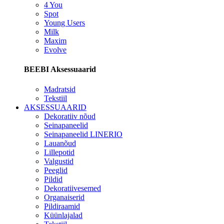
4 You
Spot
Young Users
Milk
Maxim
Evolve
BEEBI Aksessuaarid
Madratsid
Tekstiil
AKSESSUAARID
Dekoratiiv nõud
Seinapaneelid
Seinapaneelid LINERIO
Lauanõud
Lillepotid
Valgustid
Peeglid
Pildid
Dekoratiivesemed
Organaiserid
Pildiraamid
Küünlajalad