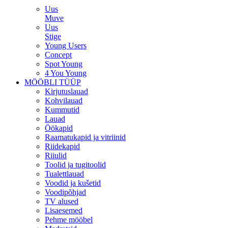
Uus
Muve
Uus
Stige
Young Users
Concept
Spot Young
4 You Young
MÖÖBLI TÜÜP
Kirjutuslauad
Kohvilauad
Kummutid
Lauad
Öökapid
Raamatukapid ja vitriinid
Riidekapid
Riiulid
Toolid ja tugitoolid
Tualettlauad
Voodid ja kušetid
Voodipõhjad
TV alused
Lisaesemed
Pehme mööbel