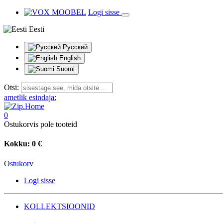
Logi sisse
Eesti
Русский
English
Suomi
Otsi:
ametlik esindaja:
0
Ostukorvis pole tooteid
Kokku:
0 €
Ostukorv
Logi sisse
KOLLEKTSIOONID