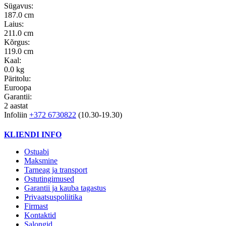
Sügavus:
187.0 cm
Laius:
211.0 cm
Kõrgus:
119.0 cm
Kaal:
0.0 kg
Päritolu:
Euroopa
Garantii:
2 aastat
Infoliin
+372 6730822
(10.30-19.30)
KLIENDI INFO
Ostuabi
Maksmine
Tarneag ja transport
Ostutingimused
Garantii ja kauba tagastus
Privaatsuspoliitika
Firmast
Kontaktid
Salongid