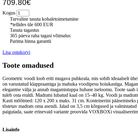
709.80€
Kogus
Turvaline tasuta kohaletoimetamine
*tellides üle 600 EUR
Tasuta tagastus
365 päeva raha tagasi võimalus
Parima hinna garantii
Lisa ostukorvi
Toote omadused
Geometric voodi loob eriti mugava puhkeala, mis sobib ideaalselt ühe
on varustatud klappraamiga ja mahuka voodipesu hoiukastiga. Magamisa
elegantne välja ja annab magamistuppa hubase iseloomu. Toote saab isi
tuleb osta eraldi. Madratsi lubatud kaal on 15–40 kg. Voodi ja madrat
Kasti mõõtmed: 120 x 200 x maks. 31 cm. Konteinerini pääsemiseks pii
tõstetav madrats oma asendi. Jalad on 3,5 cm kõrgused ja valmistatud
paigutada, saate erinevaid variante proovida VOXBOXi visualiseerimis
Lisainfo