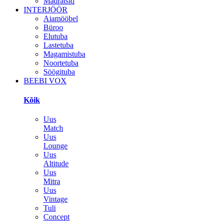
Madratsid
INTERJÖÖR
Aiamööbel
Büroo
Elutuba
Lastetuba
Magamistuba
Noortetuba
Söögituba
BEEBI VOX
Kõik
Uus
Match
Uus
Lounge
Uus
Altitude
Uus
Mitra
Uus
Vintage
Tuli
Concept