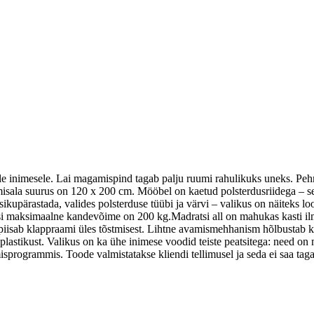
le inimesele. Lai magamispind tagab palju ruumi rahulikuks uneks. Peh
la suurus on 120 x 200 cm. Mööbel on kaetud polsterdusriidega – selle
kupärastada, valides polsterduse tüübi ja värvi – valikus on näiteks l
si maksimaalne kandevõime on 200 kg.Madratsi all on mahukas kasti ilma 
sab klappraami üles tõstmisest. Lihtne avamismehhanism hõlbustab kasti
 plastikust. Valikus on ka ühe inimese voodid teiste peatsitega: need o
programmis. Toode valmistatakse kliendi tellimusel ja seda ei saa taga