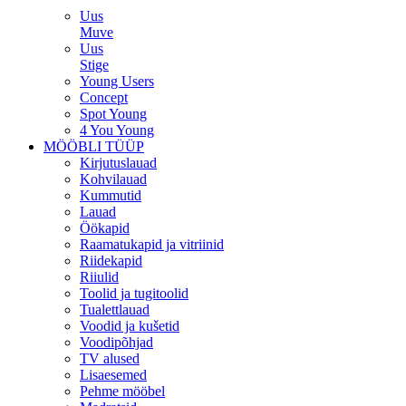
Uus
Muve
Uus
Stige
Young Users
Concept
Spot Young
4 You Young
MÖÖBLI TÜÜP
Kirjutuslauad
Kohvilauad
Kummutid
Lauad
Öökapid
Raamatukapid ja vitriinid
Riidekapid
Riiulid
Toolid ja tugitoolid
Tualettlauad
Voodid ja kušetid
Voodipõhjad
TV alused
Lisaesemed
Pehme mööbel