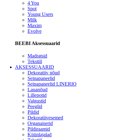
4 You
Spot
Young Users
Milk
Maxim
Evolve
BEEBI Aksessuaarid
Madratsid
Tekstiil
AKSESSUAARID
Dekoratiiv nõud
Seinapaneelid
Seinapaneelid LINERIO
Lauanõud
Lillepotid
Valgustid
Peeglid
Pildid
Dekoratiivesemed
Organaiserid
Pildiraamid
Küünlajalad