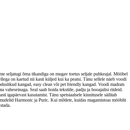
me seljatugi õrna tikandiga on mugav toetus seljale puhkeajal. Mööbel
ga on kaetud nii kasti küljed kui ka peatsi. Tänu sellele näeb voodi
ooduslikud kangad, easy clean või pet friendly kangad. Voodi madrats
vaheseinaga. Seal saab hoida tekstiile, padju ja hooajalisi riideid.
 igapäevast kasutamist. Tänu spetsiaalsele kinnitusele säilitab
n mudelid Harmonic ja Puric. Kui mõtlete, kuidas magamistoas mööblit
stada.