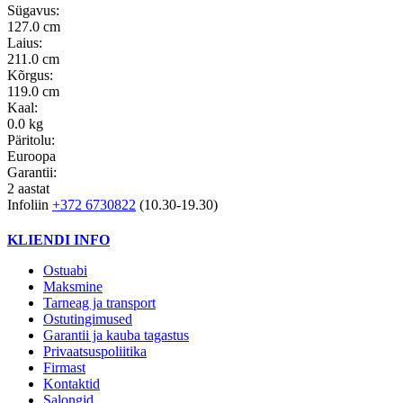
Sügavus:
127.0 cm
Laius:
211.0 cm
Kõrgus:
119.0 cm
Kaal:
0.0 kg
Päritolu:
Euroopa
Garantii:
2 aastat
Infoliin
+372 6730822
(10.30-19.30)
KLIENDI INFO
Ostuabi
Maksmine
Tarneag ja transport
Ostutingimused
Garantii ja kauba tagastus
Privaatsuspoliitika
Firmast
Kontaktid
Salongid