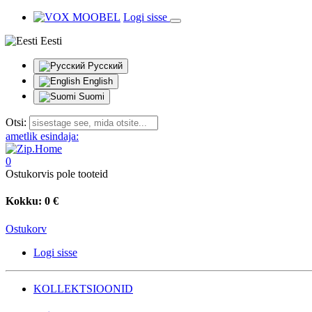
Logi sisse
Eesti
Русский
English
Suomi
Otsi:
ametlik esindaja:
0
Ostukorvis pole tooteid
Kokku:
0 €
Ostukorv
Logi sisse
KOLLEKTSIOONID