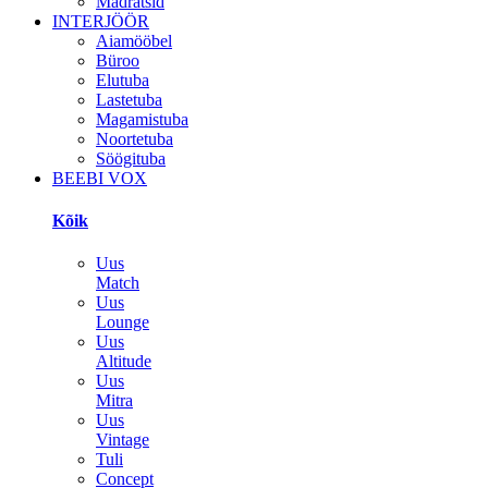
Madratsid
INTERJÖÖR
Aiamööbel
Büroo
Elutuba
Lastetuba
Magamistuba
Noortetuba
Söögituba
BEEBI VOX
Kõik
Uus
Match
Uus
Lounge
Uus
Altitude
Uus
Mitra
Uus
Vintage
Tuli
Concept