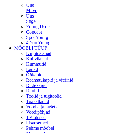
Uus
Muve
Uus
Stige
Young Users
Concept
Spot Young
4 You Young
MÖÖBLI TÜÜP
Kirjutuslauad
Kohvilauad
Kummutid
Lauad
Öökapid
Raamatukapid ja vitriinid
Riidekapid
Riiulid
Toolid ja tugitoolid
Tualettlauad
Voodid ja kušetid
Voodipõhjad
TV alused
Lisaesemed
Pehme mööbel