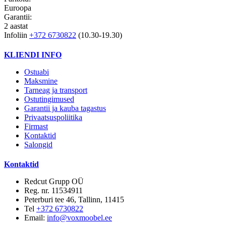
Euroopa
Garantii:
2 aastat
Infoliin
+372 6730822
(10.30-19.30)
KLIENDI INFO
Ostuabi
Maksmine
Tarneag ja transport
Ostutingimused
Garantii ja kauba tagastus
Privaatsuspoliitika
Firmast
Kontaktid
Salongid
Kontaktid
Redcut Grupp OÜ
Reg. nr. 11534911
Peterburi tee 46, Tallinn, 11415
Tel
+372 6730822
Email:
info@voxmoobel.ee