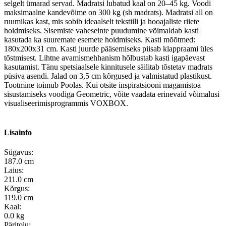
selgelt ümarad servad. Madratsi lubatud kaal on 20–45 kg. Voodi
maksimaalne kandevõime on 300 kg (sh madrats). Madratsi all on
ruumikas kast, mis sobib ideaalselt tekstiili ja hooajaliste riiete
hoidmiseks. Sisemiste vaheseinte puudumine võimaldab kasti
kasutada ka suuremate esemete hoidmiseks. Kasti mõõtmed:
180x200x31 cm. Kasti juurde pääsemiseks piisab klappraami üles
tõstmisest. Lihtne avamismehhanism hõlbustab kasti igapäevast
kasutamist. Tänu spetsiaalsele kinnitusele säilitab tõstetav madrats
püsiva asendi. Jalad on 3,5 cm kõrgused ja valmistatud plastikust.
Tootmine toimub Poolas. Kui otsite inspiratsiooni magamistoa
sisustamiseks voodiga Geometric, võite vaadata erinevaid võimalusi
visualiseerimisprogrammis VOXBOX.
Lisainfo
Sügavus:
187.0 cm
Laius:
211.0 cm
Kõrgus:
119.0 cm
Kaal:
0.0 kg
Päritolu: