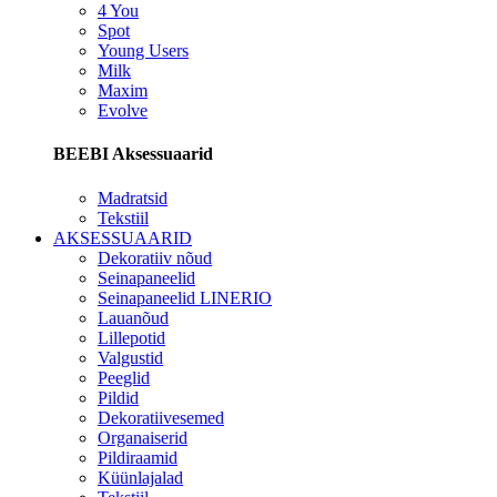
4 You
Spot
Young Users
Milk
Maxim
Evolve
BEEBI Aksessuaarid
Madratsid
Tekstiil
AKSESSUAARID
Dekoratiiv nõud
Seinapaneelid
Seinapaneelid LINERIO
Lauanõud
Lillepotid
Valgustid
Peeglid
Pildid
Dekoratiivesemed
Organaiserid
Pildiraamid
Küünlajalad