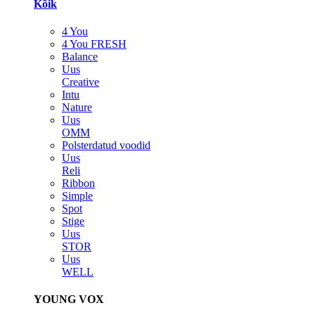
Kõik
4 You
4 You FRESH
Balance
Uus
Creative
Intu
Nature
Uus
OMM
Polsterdatud voodid
Uus
Reli
Ribbon
Simple
Spot
Stige
Uus
STOR
Uus
WELL
YOUNG VOX