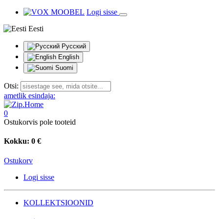
Logi sisse
Eesti
Русский
English
Suomi
Otsi:
ametlik esindaja:
0
Ostukorvis pole tooteid
Kokku:
0 €
Ostukorv
Logi sisse
KOLLEKTSIOONID