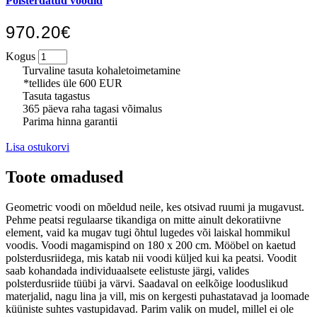
Polsterdatud voodid
970.20€
Kogus
Turvaline tasuta kohaletoimetamine
*tellides üle 600 EUR
Tasuta tagastus
365 päeva raha tagasi võimalus
Parima hinna garantii
Lisa ostukorvi
Toote omadused
Geometric voodi on mõeldud neile, kes otsivad ruumi ja mugavust.
Pehme peatsi regulaarse tikandiga on mitte ainult dekoratiivne
element, vaid ka mugav tugi õhtul lugedes või laiskal hommikul
voodis. Voodi magamispind on 180 x 200 cm. Mööbel on kaetud
polsterdusriidega, mis katab nii voodi küljed kui ka peatsi. Voodit
saab kohandada individuaalsete eelistuste järgi, valides
polsterdusriide tüübi ja värvi. Saadaval on eelkõige looduslikud
materjalid, nagu lina ja vill, mis on kergesti puhastatavad ja loomade
küüniste suhtes vastupidavad. Parim valik on mudel, millel ei ole