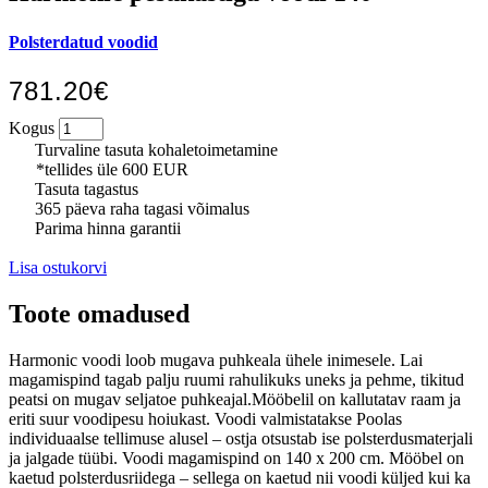
Polsterdatud voodid
781.20€
Kogus
Turvaline tasuta kohaletoimetamine
*tellides üle 600 EUR
Tasuta tagastus
365 päeva raha tagasi võimalus
Parima hinna garantii
Lisa ostukorvi
Toote omadused
Harmonic voodi loob mugava puhkeala ühele inimesele. Lai
magamispind tagab palju ruumi rahulikuks uneks ja pehme, tikitud
peatsi on mugav seljatoe puhkeajal.Mööbelil on kallutatav raam ja
eriti suur voodipesu hoiukast. Voodi valmistatakse Poolas
individuaalse tellimuse alusel – ostja otsustab ise polsterdusmaterjali
ja jalgade tüübi. Voodi magamispind on 140 x 200 cm. Mööbel on
kaetud polsterdusriidega – sellega on kaetud nii voodi küljed kui ka