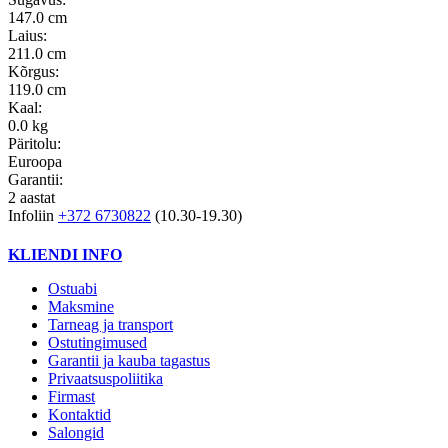
147.0 cm
Laius:
211.0 cm
Kõrgus:
119.0 cm
Kaal:
0.0 kg
Päritolu:
Euroopa
Garantii:
2 aastat
Infoliin
+372 6730822
(10.30-19.30)
KLIENDI INFO
Ostuabi
Maksmine
Tarneag ja transport
Ostutingimused
Garantii ja kauba tagastus
Privaatsuspoliitika
Firmast
Kontaktid
Salongid