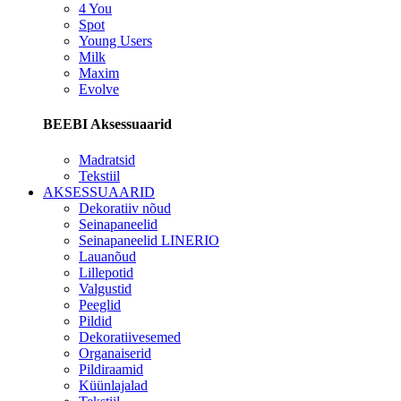
4 You
Spot
Young Users
Milk
Maxim
Evolve
BEEBI Aksessuaarid
Madratsid
Tekstiil
AKSESSUAARID
Dekoratiiv nõud
Seinapaneelid
Seinapaneelid LINERIO
Lauanõud
Lillepotid
Valgustid
Peeglid
Pildid
Dekoratiivesemed
Organaiserid
Pildiraamid
Küünlajalad