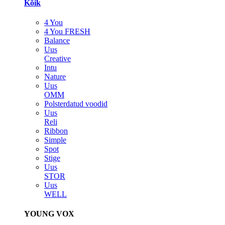
Kõik
4 You
4 You FRESH
Balance
Uus
Creative
Intu
Nature
Uus
OMM
Polsterdatud voodid
Uus
Reli
Ribbon
Simple
Spot
Stige
Uus
STOR
Uus
WELL
YOUNG VOX