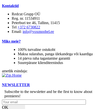
Kontaktid
Redcut Grupp OÜ
Reg. nr. 11534911
Peterburi tee 46, Tallinn, 11415
Tel
+372 6730822
Email:
info@voxmoobel.ee
Miks meie?
100% turvaline ostukoht
Maksa sularahas, panga ülekandega või kaardiga
14 päeva raha tagastamise garantii
Suurepärane klienditeenindus
ametlik esindaja:
NEWSLETTER
Subscribe to the newsletter and be the first to know about
premieres!
OK