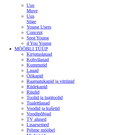
Uus
Muve
Uus
Stige
Young Users
Concept
Spot Young
4 You Young
MÖÖBLI TÜÜP
Kirjutuslauad
Kohvilauad
Kummutid
Lauad
Öökapid
Raamatukapid ja vitriinid
Riidekapid
Riiulid
Toolid ja tugitoolid
Tualettlauad
Voodid ja kušetid
Voodipõhjad
TV alused
Lisaesemed
Pehme mööbel