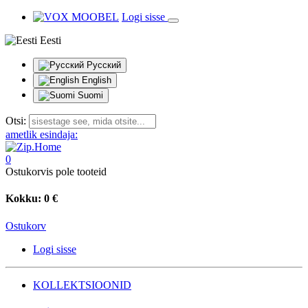
Logi sisse
Eesti
Русский
English
Suomi
Otsi:
ametlik esindaja:
0
Ostukorvis pole tooteid
Kokku:
0 €
Ostukorv
Logi sisse
KOLLEKTSIOONID