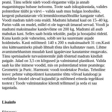
peatsi. Tänu sellele näeb voodi elegantne välja ja annab
magamistuppa hubase iseloomu. Toote saab isikupärastada, valides
polsterduse tüübi ja värvi – valida saab muu hulgas looduslike,
kergesti puhastatavate või lemmikloomasõbralike kangaste vahel.
Voodi madrats tuleb osta eraldi. Madratsi lubatud kaal on 15–40 kg.
Parim valik on mudel, millel ei ole tugevalt ümarad servad. Voodi ja
madratsi maksimaalne kandevõime on 200 kg. Madratsi all asub
mahukas kast. Selles saab hoida tekstiile, padju ja hooajalisi riideid.
Kuna kastis pole vaheseinu, sobib see ka suuremate asjade
hoidmiseks. Kasti mõõtmed: 140 x 200 x maksimaalselt 31 cm.Kasti
sisu kättesaamiseks piisab lihtsalt tõsta üles kallutatav raam. Lihtne
avamismehhanism muudab kasti igapäevase kasutamise mugavaks.
Tänu spetsiaalsele turvasüsteemile jääb tõstetud madrats kindlalt
paigale. Jalad on 3,5 cm kõrgused ja valmistatud plastikust. Valida
saab ka ühe inimese voodid, mis on polsterdatud teiste peatsitega:
Geometric ja Puric. Harmonic voodi toodetakse Poolas. Tehniline
teave: pehme vahtpolüsteri kasutamise tõttu võivad kataloogi ja
veebilehe fotodel olevad kujundid ja mõõtmed erineda tegelikust
tootest ( Toode valmistatakse kliendi tellimusel ja seda ei saa
tagastada.
Lisainfo
Sügavus: