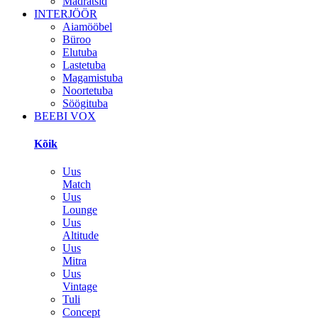
Madratsid
INTERJÖÖR
Aiamööbel
Büroo
Elutuba
Lastetuba
Magamistuba
Noortetuba
Söögituba
BEEBI VOX
Kõik
Uus
Match
Uus
Lounge
Uus
Altitude
Uus
Mitra
Uus
Vintage
Tuli
Concept