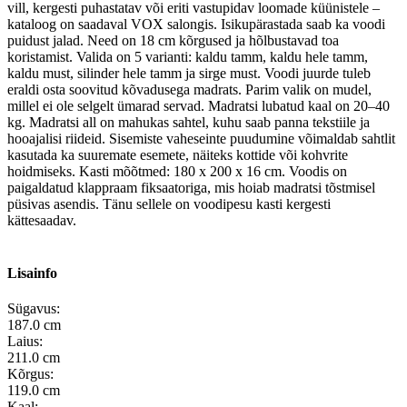
vill, kergesti puhastatav või eriti vastupidav loomade küünistele –
kataloog on saadaval VOX salongis. Isikupärastada saab ka voodi
puidust jalad. Need on 18 cm kõrgused ja hõlbustavad toa
koristamist. Valida on 5 varianti: kaldu tamm, kaldu hele tamm,
kaldu must, silinder hele tamm ja sirge must. Voodi juurde tuleb
eraldi osta soovitud kõvadusega madrats. Parim valik on mudel,
millel ei ole selgelt ümarad servad. Madratsi lubatud kaal on 20–40
kg. Madratsi all on mahukas sahtel, kuhu saab panna tekstiile ja
hooajalisi riideid. Sisemiste vaheseinte puudumine võimaldab sahtlit
kasutada ka suuremate esemete, näiteks kottide või kohvrite
hoidmiseks. Kasti mõõtmed: 180 x 200 x 16 cm. Voodis on
paigaldatud klappraam fiksaatoriga, mis hoiab madratsi tõstmisel
püsivas asendis. Tänu sellele on voodipesu kasti kergesti
kättesaadav.
Lisainfo
Sügavus:
187.0 cm
Laius:
211.0 cm
Kõrgus:
119.0 cm
Kaal: