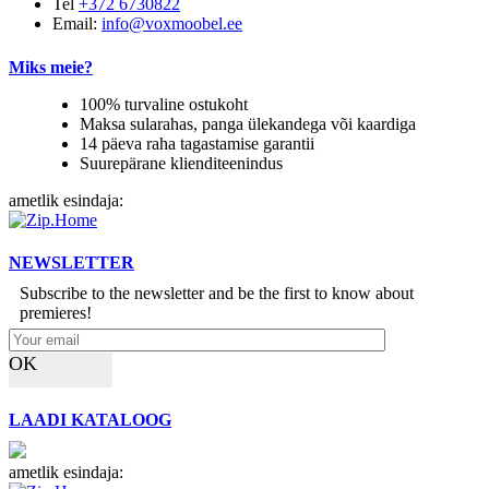
Tel
+372 6730822
Email:
info@voxmoobel.ee
Miks meie?
100% turvaline ostukoht
Maksa sularahas, panga ülekandega või kaardiga
14 päeva raha tagastamise garantii
Suurepärane klienditeenindus
ametlik esindaja:
NEWSLETTER
Subscribe to the newsletter and be the first to know about
premieres!
OK
LAADI KATALOOG
ametlik esindaja: