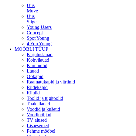
Uus
Muve
Uus
Stige
Young Users
Concept
Spot Young
4 You Young
MÖÖBLI TÜÜP
Kirjutuslauad
Kohvilauad
Kummutid
Lauad
Öökapid
Raamatukapid ja vitriinid
Riidekapid
Riiulid
Toolid ja tugitoolid
Tualettlauad
Voodid ja kušetid
Voodipõhjad
TV alused
Lisaesemed
Pehme mööbel