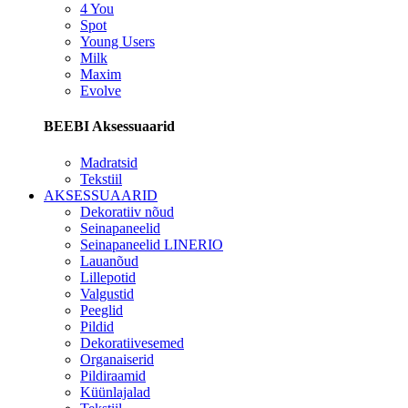
4 You
Spot
Young Users
Milk
Maxim
Evolve
BEEBI Aksessuaarid
Madratsid
Tekstiil
AKSESSUAARID
Dekoratiiv nõud
Seinapaneelid
Seinapaneelid LINERIO
Lauanõud
Lillepotid
Valgustid
Peeglid
Pildid
Dekoratiivesemed
Organaiserid
Pildiraamid
Küünlajalad