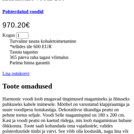
Polsterdatud voodid
970.20€
Kogus
Turvaline tasuta kohaletoimetamine
*tellides üle 600 EUR
Tasuta tagastus
365 päeva raha tagasi võimalus
Parima hinna garantii
Lisa ostukorvi
Toote omadused
Harmonic voodi loob mugavad tingimused magamiseks ja õhtuseks
puhkuseks kahele inimesele. Mööbel on varustatud klappraamiga ja
suure voodipesu hoiukastiga. Dekoratiivse tikandiga peatsi on
pehme toetus seljale. Voodi Selle magamispind on 180 x 200 cm.
Kast ja voodi peatsi on kaetud riidega, mis loob magamistoas hubase
õhkkonna. Toote saab kohandada oma vajadustele, valides
polsterdusriide tüübi ja värvi. See võib olla looduslik, nagu lina või