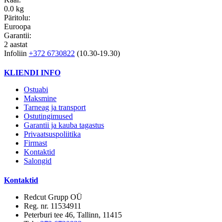
0.0 kg
Päritolu:
Euroopa
Garantii:
2 aastat
Infoliin
+372 6730822
(10.30-19.30)
KLIENDI INFO
Ostuabi
Maksmine
Tarneag ja transport
Ostutingimused
Garantii ja kauba tagastus
Privaatsuspoliitika
Firmast
Kontaktid
Salongid
Kontaktid
Redcut Grupp OÜ
Reg. nr. 11534911
Peterburi tee 46, Tallinn, 11415