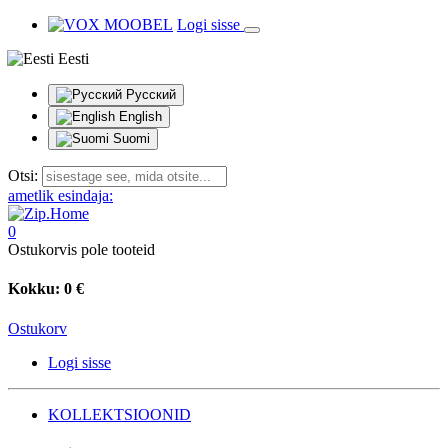
Logi sisse
Eesti
Русский
English
Suomi
Otsi:
ametlik esindaja:
0
Ostukorvis pole tooteid
Kokku:
0 €
Ostukorv
Logi sisse
KOLLEKTSIOONID