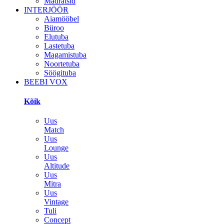
Madratsid
INTERJÖÖR
Aiamööbel
Büroo
Elutuba
Lastetuba
Magamistuba
Noortetuba
Söögituba
BEEBI VOX
Kõik
Uus
Match
Uus
Lounge
Uus
Altitude
Uus
Mitra
Uus
Vintage
Tuli
Concept