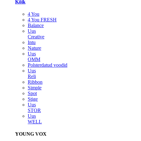
Kõik
4 You
4 You FRESH
Balance
Uus
Creative
Intu
Nature
Uus
OMM
Polsterdatud voodid
Uus
Reli
Ribbon
Simple
Spot
Stige
Uus
STOR
Uus
WELL
YOUNG VOX