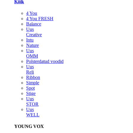
Kõik
4 You
4 You FRESH
Balance
Uus
Creative
Intu
Nature
Uus
OMM
Polsterdatud voodid
Uus
Reli
Ribbon
Simple
Spot
Stige
Uus
STOR
Uus
WELL
YOUNG VOX