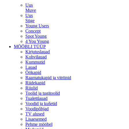
Uus
Muve
Uus
Stige
Young Users
Concept
Spot Young
4 You Young
MÖÖBLI TÜÜP
Kirjutuslauad
Kohvilauad
Kummutid
Lauad
Öökapid
Raamatukapid ja vitriinid
Riidekapid
Riiulid
Toolid ja tugitoolid
Tualettlauad
Voodid ja kušetid
Voodipõhjad
TV alused
Lisaesemed
Pehme mööbel