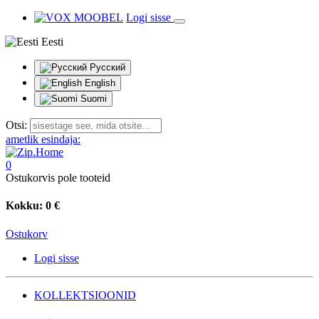
Logi sisse
Eesti
Русский
English
Suomi
Otsi:
ametlik esindaja:
0
Ostukorvis pole tooteid
Kokku:
0 €
Ostukorv
Logi sisse
KOLLEKTSIOONID