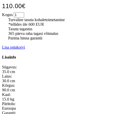
110.00€
Kogus
Turvaline tasuta kohaletoimetamine
*tellides üle 600 EUR
Tasuta tagastus
365 päeva raha tagasi võimalus
Parima hinna garantii
Lisa ostukorvi
Lisainfo
Sügavus:
35.0 cm
Laius:
30.0 cm
Kõrgus:
90.0 cm
Kaal:
15.0 kg
Päritolu:
Euroopa
Garantii: