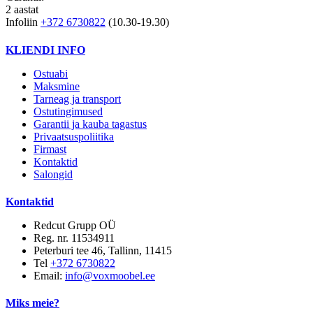
2 aastat
Infoliin
+372 6730822
(10.30-19.30)
KLIENDI INFO
Ostuabi
Maksmine
Tarneag ja transport
Ostutingimused
Garantii ja kauba tagastus
Privaatsuspoliitika
Firmast
Kontaktid
Salongid
Kontaktid
Redcut Grupp OÜ
Reg. nr. 11534911
Peterburi tee 46, Tallinn, 11415
Tel
+372 6730822
Email:
info@voxmoobel.ee
Miks meie?