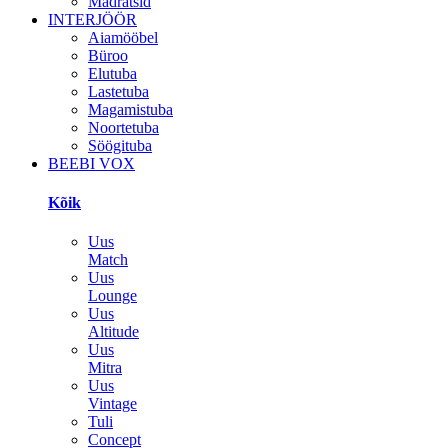
Madratsid
INTERJÖÖR
Aiamööbel
Büroo
Elutuba
Lastetuba
Magamistuba
Noortetuba
Söögituba
BEEBI VOX
Kõik
Uus
Match
Uus
Lounge
Uus
Altitude
Uus
Mitra
Uus
Vintage
Tuli
Concept