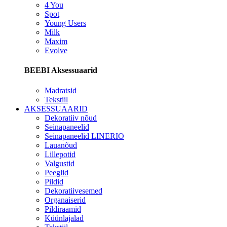
4 You
Spot
Young Users
Milk
Maxim
Evolve
BEEBI Aksessuaarid
Madratsid
Tekstiil
AKSESSUAARID
Dekoratiiv nõud
Seinapaneelid
Seinapaneelid LINERIO
Lauanõud
Lillepotid
Valgustid
Peeglid
Pildid
Dekoratiivesemed
Organaiserid
Pildiraamid
Küünlajalad