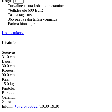
Kogus
Turvaline tasuta kohaletoimetamine
*tellides üle 600 EUR
Tasuta tagastus
365 päeva raha tagasi võimalus
Parima hinna garantii
Lisa ostukorvi
Lisainfo
Sügavus:
31.0 cm
Laius:
30.0 cm
Kõrgus:
90.0 cm
Kaal:
15.0 kg
Päritolu:
Euroopa
Garantii:
2 aastat
Infoliin
+372 6730822
(10.30-19.30)