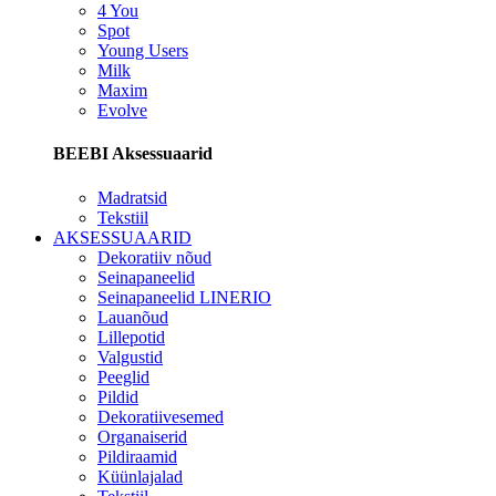
4 You
Spot
Young Users
Milk
Maxim
Evolve
BEEBI Aksessuaarid
Madratsid
Tekstiil
AKSESSUAARID
Dekoratiiv nõud
Seinapaneelid
Seinapaneelid LINERIO
Lauanõud
Lillepotid
Valgustid
Peeglid
Pildid
Dekoratiivesemed
Organaiserid
Pildiraamid
Küünlajalad