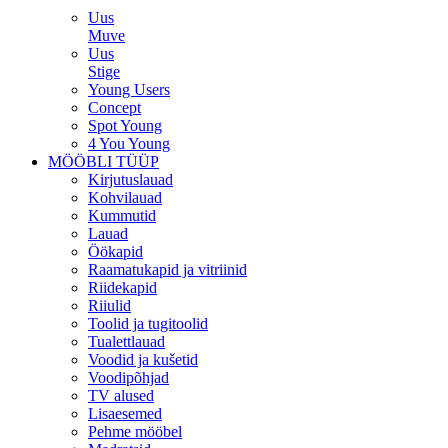
Uus
Muve
Uus
Stige
Young Users
Concept
Spot Young
4 You Young
MÖÖBLI TÜÜP
Kirjutuslauad
Kohvilauad
Kummutid
Lauad
Öökapid
Raamatukapid ja vitriinid
Riidekapid
Riiulid
Toolid ja tugitoolid
Tualettlauad
Voodid ja kušetid
Voodipõhjad
TV alused
Lisaesemed
Pehme mööbel