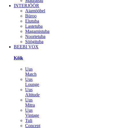
Madratsid
INTERJÖÖR
Aiamööbel
Büroo
Elutuba
Lastetuba
Magamistuba
Noortetuba
Söögituba
BEEBI VOX
Kõik
Uus
Match
Uus
Lounge
Uus
Altitude
Uus
Mitra
Uus
Vintage
Tuli
Concept