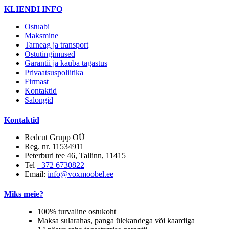
KLIENDI INFO
Ostuabi
Maksmine
Tarneag ja transport
Ostutingimused
Garantii ja kauba tagastus
Privaatsuspoliitika
Firmast
Kontaktid
Salongid
Kontaktid
Redcut Grupp OÜ
Reg. nr. 11534911
Peterburi tee 46, Tallinn, 11415
Tel
+372 6730822
Email:
info@voxmoobel.ee
Miks meie?
100% turvaline ostukoht
Maksa sularahas, panga ülekandega või kaardiga