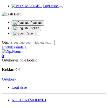
Logi sisse
Eesti
Русский
English
Suomi
Otsi:
ametlik esindaja:
0
Ostukorvis pole tooteid
Kokku:
0 €
Ostukorv
Logi sisse
KOLLEKTSIOONID