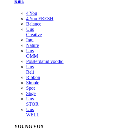
Kõik
4 You
4 You FRESH
Balance
Uus
Creative
Intu
Nature
Uus
OMM
Polsterdatud voodid
Uus
Reli
Ribbon
Simple
Spot
Stige
Uus
STOR
Uus
WELL
YOUNG VOX