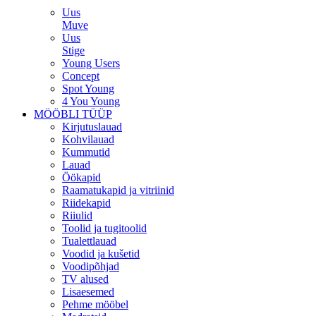
Uus
Muve
Uus
Stige
Young Users
Concept
Spot Young
4 You Young
MÖÖBLI TÜÜP
Kirjutuslauad
Kohvilauad
Kummutid
Lauad
Öökapid
Raamatukapid ja vitriinid
Riidekapid
Riiulid
Toolid ja tugitoolid
Tualettlauad
Voodid ja kušetid
Voodipõhjad
TV alused
Lisaesemed
Pehme mööbel