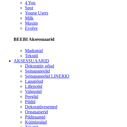
4 You
Spot
Young Users
Milk
Maxim
Evolve
BEEBI Aksessuaarid
Madratsid
Tekstiil
AKSESSUAARID
Dekoratiiv nõud
Seinapaneelid
Seinapaneelid LINERIO
Lauanõud
Lillepotid
Valgustid
Peeglid
Pildid
Dekoratiivesemed
Organaiserid
Pildiraamid
Küünlajalad