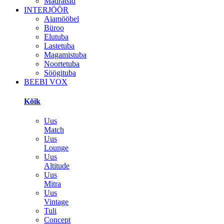
Madratsid
INTERJÖÖR
Aiamööbel
Büroo
Elutuba
Lastetuba
Magamistuba
Noortetuba
Söögituba
BEEBI VOX
Kõik
Uus
Match
Uus
Lounge
Uus
Altitude
Uus
Mitra
Uus
Vintage
Tuli
Concept