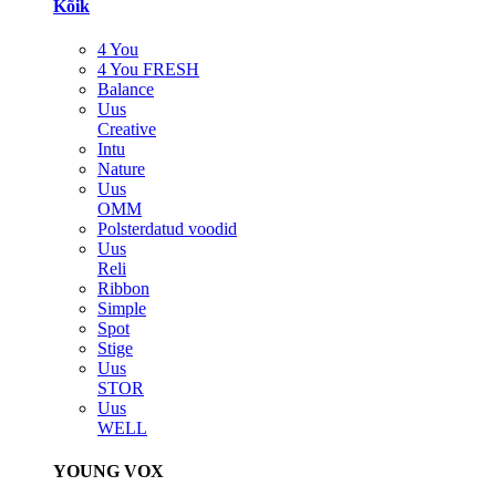
Kõik
4 You
4 You FRESH
Balance
Uus
Creative
Intu
Nature
Uus
OMM
Polsterdatud voodid
Uus
Reli
Ribbon
Simple
Spot
Stige
Uus
STOR
Uus
WELL
YOUNG VOX