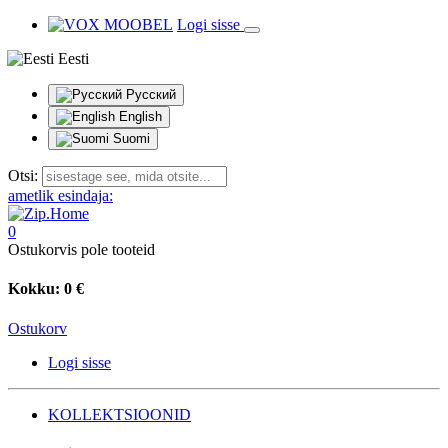
Logi sisse
Eesti
Русский
English
Suomi
Otsi:
ametlik esindaja:
0
Ostukorvis pole tooteid
Kokku:
0 €
Ostukorv
Logi sisse
KOLLEKTSIOONID