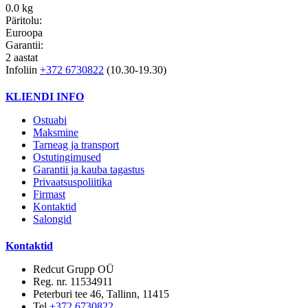
0.0 kg
Päritolu:
Euroopa
Garantii:
2 aastat
Infoliin
+372 6730822
(10.30-19.30)
KLIENDI INFO
Ostuabi
Maksmine
Tarneag ja transport
Ostutingimused
Garantii ja kauba tagastus
Privaatsuspoliitika
Firmast
Kontaktid
Salongid
Kontaktid
Redcut Grupp OÜ
Reg. nr. 11534911
Peterburi tee 46, Tallinn, 11415
Tel
+372 6730822