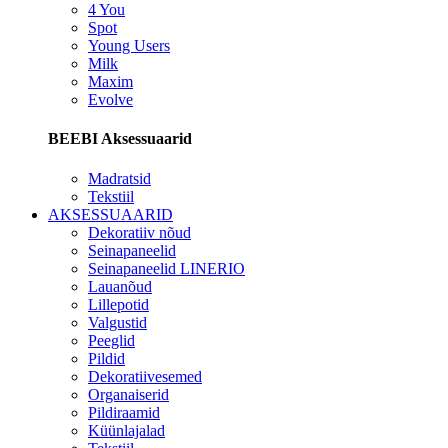
4 You
Spot
Young Users
Milk
Maxim
Evolve
BEEBI Aksessuaarid
Madratsid
Tekstiil
AKSESSUAARID
Dekoratiiv nõud
Seinapaneelid
Seinapaneelid LINERIO
Lauanõud
Lillepotid
Valgustid
Peeglid
Pildid
Dekoratiivesemed
Organaiserid
Pildiraamid
Küünlajalad