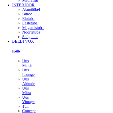
Madratsid
INTERJÖÖR
Aiamööbel
Büroo
Elutuba
Lastetuba
Magamistuba
Noortetuba
Söögituba
BEEBI VOX
Kõik
Uus
Match
Uus
Lounge
Uus
Altitude
Uus
Mitra
Uus
Vintage
Tuli
Concept