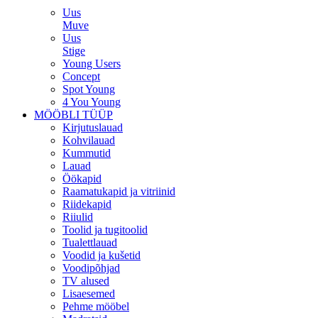
Uus
Muve
Uus
Stige
Young Users
Concept
Spot Young
4 You Young
MÖÖBLI TÜÜP
Kirjutuslauad
Kohvilauad
Kummutid
Lauad
Öökapid
Raamatukapid ja vitriinid
Riidekapid
Riiulid
Toolid ja tugitoolid
Tualettlauad
Voodid ja kušetid
Voodipõhjad
TV alused
Lisaesemed
Pehme mööbel