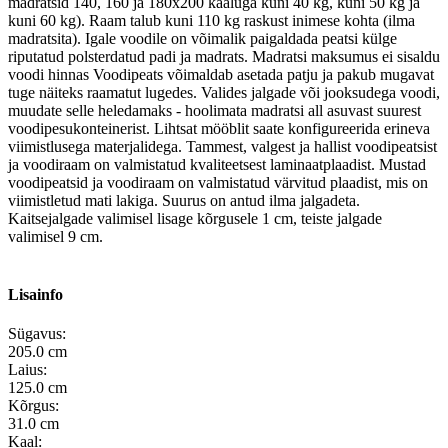
madratsid 140, 160 ja 180x200 kaaluga kuni 40 kg, kuni 50 kg ja
kuni 60 kg). Raam talub kuni 110 kg raskust inimese kohta (ilma
madratsita). Igale voodile on võimalik paigaldada peatsi külge
riputatud polsterdatud padi ja madrats. Madratsi maksumus ei sisaldu
voodi hinnas Voodipeats võimaldab asetada patju ja pakub mugavat
tuge näiteks raamatut lugedes. Valides jalgade või jooksudega voodi,
muudate selle heledamaks - hoolimata madratsi all asuvast suurest
voodipesukonteinerist. Lihtsat mööblit saate konfigureerida erineva
viimistlusega materjalidega. Tammest, valgest ja hallist voodipeatsist
ja voodiraam on valmistatud kvaliteetsest laminaatplaadist. Mustad
voodipeatsid ja voodiraam on valmistatud värvitud plaadist, mis on
viimistletud mati lakiga. Suurus on antud ilma jalgadeta.
Kaitsejalgade valimisel lisage kõrgusele 1 cm, teiste jalgade
valimisel 9 cm.
Lisainfo
Sügavus:
205.0 cm
Laius:
125.0 cm
Kõrgus:
31.0 cm
Kaal: