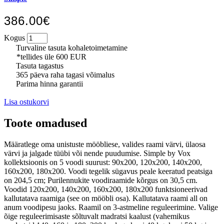
386.00€
Kogus
Turvaline tasuta kohaletoimetamine
*tellides üle 600 EUR
Tasuta tagastus
365 päeva raha tagasi võimalus
Parima hinna garantii
Lisa ostukorvi
Toote omadused
Määratlege oma unistuste mööbliese, valides raami värvi, ülaosa
värvi ja jalgade tüübi või nende puudumise. Simple by Vox
kollektsioonis on 5 voodi suurust: 90x200, 120x200, 140x200,
160x200, 180x200. Voodi tegelik sügavus peale keeratud peatsiga
on 204,5 cm; Purilennukite voodiraamide kõrgus on 30,5 cm.
Voodid 120x200, 140x200, 160x200, 180x200 funktsioneerivad
kallutatava raamiga (see on mööbli osa). Kallutatava raami all on
anum voodipesu jaoks. Raamil on 3-astmeline reguleerimine. Valige
õige reguleerimisaste sõltuvalt madratsi kaalust (vahemikus