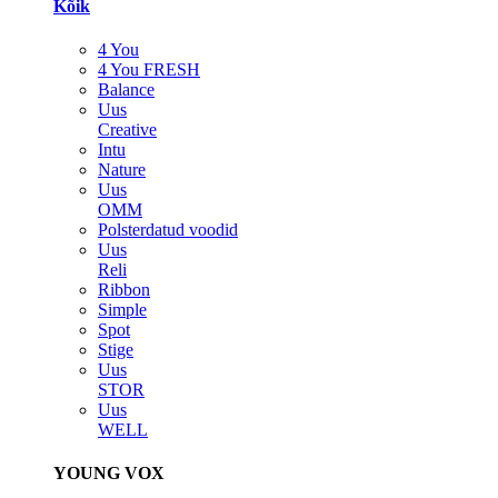
Kõik
4 You
4 You FRESH
Balance
Uus
Creative
Intu
Nature
Uus
OMM
Polsterdatud voodid
Uus
Reli
Ribbon
Simple
Spot
Stige
Uus
STOR
Uus
WELL
YOUNG VOX