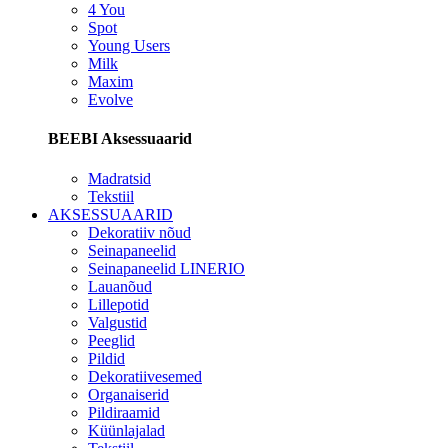
4 You
Spot
Young Users
Milk
Maxim
Evolve
BEEBI Aksessuaarid
Madratsid
Tekstiil
AKSESSUAARID
Dekoratiiv nõud
Seinapaneelid
Seinapaneelid LINERIO
Lauanõud
Lillepotid
Valgustid
Peeglid
Pildid
Dekoratiivesemed
Organaiserid
Pildiraamid
Küünlajalad