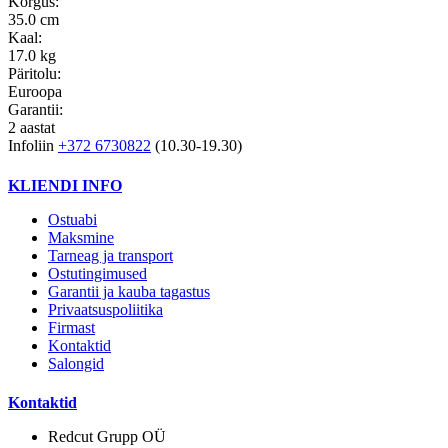
Kõrgus:
35.0 cm
Kaal:
17.0 kg
Päritolu:
Euroopa
Garantii:
2 aastat
Infoliin
+372 6730822
(10.30-19.30)
KLIENDI INFO
Ostuabi
Maksmine
Tarneag ja transport
Ostutingimused
Garantii ja kauba tagastus
Privaatsuspoliitika
Firmast
Kontaktid
Salongid
Kontaktid
Redcut Grupp OÜ