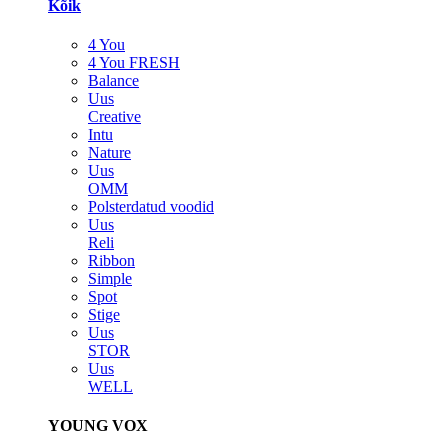
Kõik
4 You
4 You FRESH
Balance
Uus
Creative
Intu
Nature
Uus
OMM
Polsterdatud voodid
Uus
Reli
Ribbon
Simple
Spot
Stige
Uus
STOR
Uus
WELL
YOUNG VOX