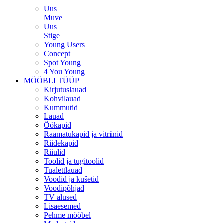
Uus
Muve
Uus
Stige
Young Users
Concept
Spot Young
4 You Young
MÖÖBLI TÜÜP
Kirjutuslauad
Kohvilauad
Kummutid
Lauad
Öökapid
Raamatukapid ja vitriinid
Riidekapid
Riiulid
Toolid ja tugitoolid
Tualettlauad
Voodid ja kušetid
Voodipõhjad
TV alused
Lisaesemed
Pehme mööbel