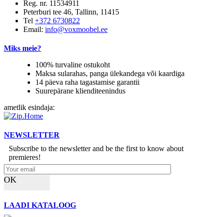
Reg. nr. 11534911
Peterburi tee 46, Tallinn, 11415
Tel
+372 6730822
Email:
info@voxmoobel.ee
Miks meie?
100% turvaline ostukoht
Maksa sularahas, panga ülekandega või kaardiga
14 päeva raha tagastamise garantii
Suurepärane klienditeenindus
ametlik esindaja:
NEWSLETTER
Subscribe to the newsletter and be the first to know about
premieres!
OK
LAADI KATALOOG