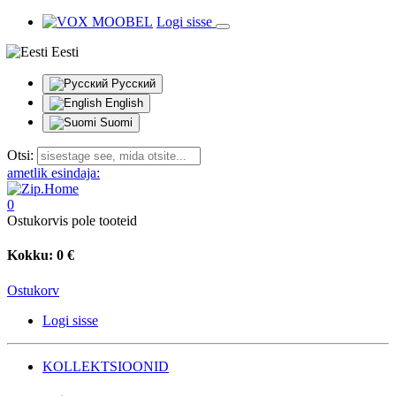
Logi sisse
Eesti
Русский
English
Suomi
Otsi:
ametlik esindaja:
0
Ostukorvis pole tooteid
Kokku:
0 €
Ostukorv
Logi sisse
KOLLEKTSIOONID