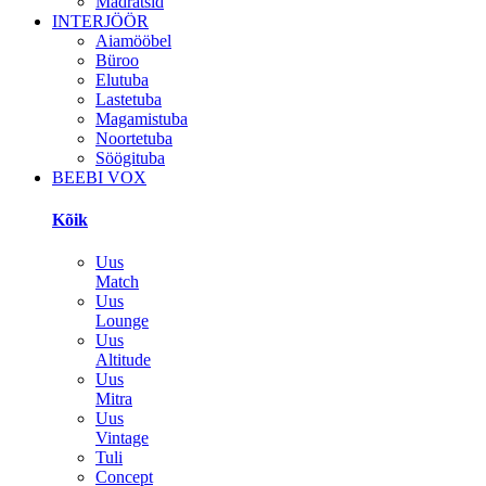
Madratsid
INTERJÖÖR
Aiamööbel
Büroo
Elutuba
Lastetuba
Magamistuba
Noortetuba
Söögituba
BEEBI VOX
Kõik
Uus
Match
Uus
Lounge
Uus
Altitude
Uus
Mitra
Uus
Vintage
Tuli
Concept