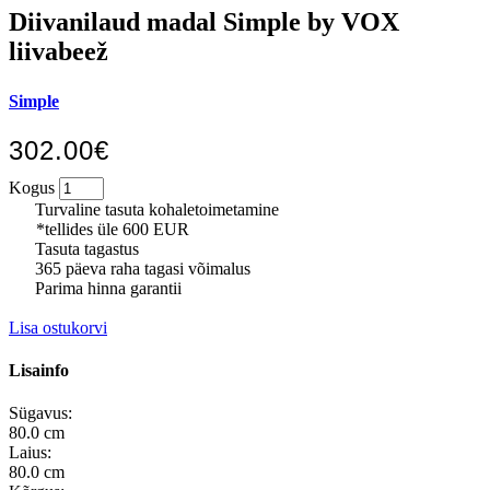
Diivanilaud madal Simple by VOX
liivabeež
Simple
302.00€
Kogus
Turvaline tasuta kohaletoimetamine
*tellides üle 600 EUR
Tasuta tagastus
365 päeva raha tagasi võimalus
Parima hinna garantii
Lisa ostukorvi
Lisainfo
Sügavus:
80.0 cm
Laius:
80.0 cm