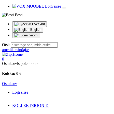
Logi sisse
Eesti
Русский
English
Suomi
Otsi:
ametlik esindaja:
0
Ostukorvis pole tooteid
Kokku:
0 €
Ostukorv
Logi sisse
KOLLEKTSIOONID