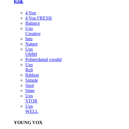
Kõik
4 You
4 You FRESH
Balance
Uus
Creative
Intu
Nature
Uus
OMM
Polsterdatud voodid
Uus
Reli
Ribbon
Simple
Spot
Stige
Uus
STOR
Uus
WELL
YOUNG VOX