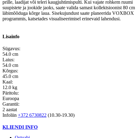
prille, laadijat või teleri kaugjuhtimispulti. Kui vajate rohkem ruumi
suupistete ja jookide jaoks, saate valida samast kollektsioonist 80 cm
läbimõõduga kõrge laua. Sisekujundust saate planeerida VOXBOX
programmis, katsetades visualiseerimisel erinevaid lahendusi.
Lisainfo
Sügavus:
54.0 cm
Laius:
54.0 cm
Kõrgus:
45.0 cm
Kaal:
12.0 kg
Päritolu:
Euroopa
Garantii:
2 aastat
Infoliin
+372 6730822
(10.30-19.30)
KLIENDI INFO
Ostuabi