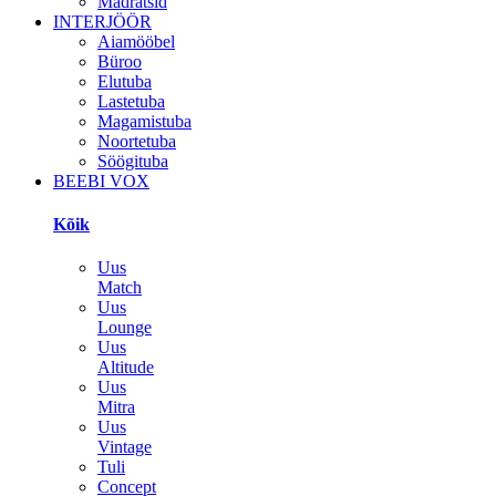
Madratsid
INTERJÖÖR
Aiamööbel
Büroo
Elutuba
Lastetuba
Magamistuba
Noortetuba
Söögituba
BEEBI VOX
Kõik
Uus
Match
Uus
Lounge
Uus
Altitude
Uus
Mitra
Uus
Vintage
Tuli
Concept