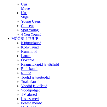
Uus
Muve
Uus
Stige
Young Users
Concept
Spot Young
4 You Young
MÖÖBLI TÜÜP
Kirjutuslauad
Kohvilauad
Kummutid
Lauad
Öökapid
Raamatukapid ja vitriinid
Riidekapid
Riiulid
Toolid ja tugitoolid
Tualettlauad
Voodid ja kušetid
Voodipõhjad
TV alused
Lisaesemed
Pehme mööbel