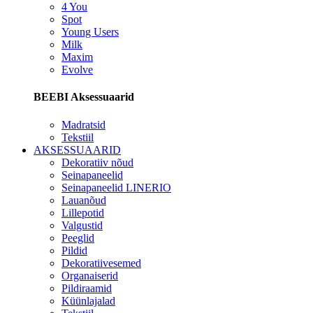
4 You
Spot
Young Users
Milk
Maxim
Evolve
BEEBI Aksessuaarid
Madratsid
Tekstiil
AKSESSUAARID
Dekoratiiv nõud
Seinapaneelid
Seinapaneelid LINERIO
Lauanõud
Lillepotid
Valgustid
Peeglid
Pildid
Dekoratiivesemed
Organaiserid
Pildiraamid
Küünlajalad