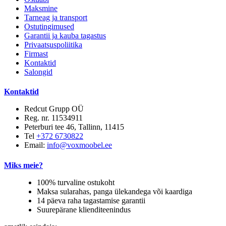
Maksmine
Tarneag ja transport
Ostutingimused
Garantii ja kauba tagastus
Privaatsuspoliitika
Firmast
Kontaktid
Salongid
Kontaktid
Redcut Grupp OÜ
Reg. nr. 11534911
Peterburi tee 46, Tallinn, 11415
Tel
+372 6730822
Email:
info@voxmoobel.ee
Miks meie?
100% turvaline ostukoht
Maksa sularahas, panga ülekandega või kaardiga
14 päeva raha tagastamise garantii
Suurepärane klienditeenindus