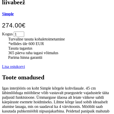
liivabeež
Simple
274.00€
Kogus
Turvaline tasuta kohaletoimetamine
*tellides üle 600 EUR
Tasuta tagastus
365 päeva raha tagasi võimalus
Parima hinna garantii
Lisa ostukorvi
Toote omadused
Igas interjööris on koht Simple kõrgele kohvilauale. 45 cm
läbimõõduga mööbliese võib vastavalt praegustele vajadustele täita
paljusid funktsioone. Ümmarguse ülaosa alt leiate väikese sahtli
käepäraste esemete hoidmiseks. Lihtne kõrge laud sobib ideaalselt
alumise lauaga, mis on saadaval ka 4 värvitoonis. Mööblit saab
kasutada puhkemööbli nipsasjakarbina. Peidetud panipaik mahutab