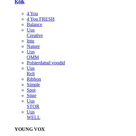
Kõik
4 You
4 You FRESH
Balance
Uus
Creative
Intu
Nature
Uus
OMM
Polsterdatud voodid
Uus
Reli
Ribbon
Simple
Spot
Stige
Uus
STOR
Uus
WELL
YOUNG VOX