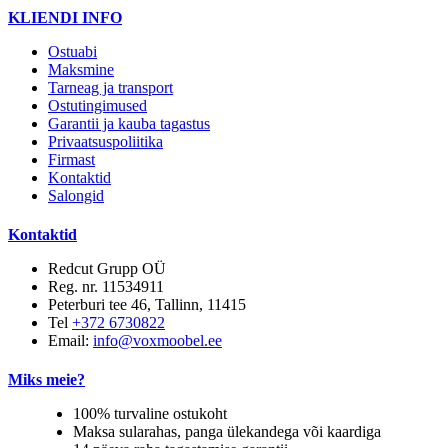
KLIENDI INFO
Ostuabi
Maksmine
Tarneag ja transport
Ostutingimused
Garantii ja kauba tagastus
Privaatsuspoliitika
Firmast
Kontaktid
Salongid
Kontaktid
Redcut Grupp OÜ
Reg. nr. 11534911
Peterburi tee 46, Tallinn, 11415
Tel
+372 6730822
Email:
info@voxmoobel.ee
Miks meie?
100% turvaline ostukoht
Maksa sularahas, panga ülekandega või kaardiga