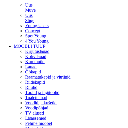
Uus
Muve
Uus
Stige
Young Users
Concept
Spot Young
4 You Young
MÖÖBLI TÜÜP
Kirjutuslauad
Kohvilauad
Kummutid
Lauad
Öökapid
Raamatukapid ja vitriinid
Riidekapid
Riiulid
Toolid ja tugitoolid
Tualettlauad
Voodid ja kušetid
Voodipõhjad
TV alused
Lisaesemed
Pehme mööbel