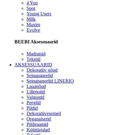
4 You
Spot
Young Users
Milk
Maxim
Evolve
BEEBI Aksessuaarid
Madratsid
Tekstiil
AKSESSUAARID
Dekoratiiv nõud
Seinapaneelid
Seinapaneelid LINERIO
Lauanõud
Lillepotid
Valgustid
Peeglid
Pildid
Dekoratiivesemed
Organaiserid
Pildiraamid
Küünlajalad