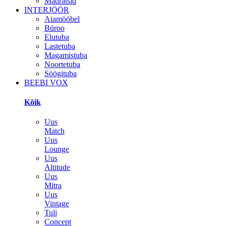
Madratsid
INTERJÖÖR
Aiamööbel
Büroo
Elutuba
Lastetuba
Magamistuba
Noortetuba
Söögituba
BEEBI VOX
Kõik
Uus
Match
Uus
Lounge
Uus
Altitude
Uus
Mitra
Uus
Vintage
Tuli
Concept