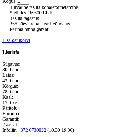
Kogus
Turvaline tasuta kohaletoimetamine
*tellides üle 600 EUR
Tasuta tagastus
365 päeva raha tagasi võimalus
Parima hinna garantii
Lisa ostukorvi
Lisainfo
Sügavus:
80.0 cm
Laius:
43.0 cm
Kõrgus:
78.0 cm
Kaal:
15.0 kg
Päritolu:
Euroopa
Garantii:
2 aastat
Infoliin
+372 6730822
(10.30-19.30)