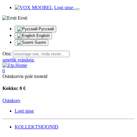
Logi sisse
Eesti
Русский
English
Suomi
Otsi:
ametlik esindaja:
0
Ostukorvis pole tooteid
Kokku:
0 €
Ostukorv
Logi sisse
KOLLEKTSIOONID