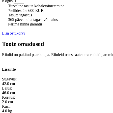
Kogus
Turvaline tasuta kohaletoimetamine
*tellides üle 600 EUR
Tasuta tagastus
365 päeva raha tagasi võimalus
Parima hinna garantii
Lisa ostukorvi
Toote omadused
Riiulid on pakitud paarikaupa. Riiuleid ostes saate oma riideid paremi
Lisainfo
Sügavus:
42.0 cm
Laius:
46.0 cm
Kõrgus:
2.0 cm
Kaal:
4.0 kg