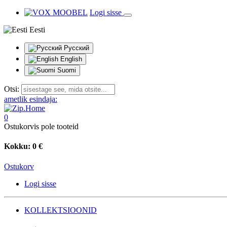
Logi sisse
Eesti
Русский
English
Suomi
Otsi:
ametlik esindaja:
0
Ostukorvis pole tooteid
Kokku:
0 €
Ostukorv
Logi sisse
KOLLEKTSIOONID