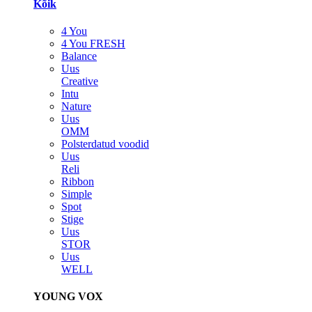
Kõik
4 You
4 You FRESH
Balance
Uus
Creative
Intu
Nature
Uus
OMM
Polsterdatud voodid
Uus
Reli
Ribbon
Simple
Spot
Stige
Uus
STOR
Uus
WELL
YOUNG VOX