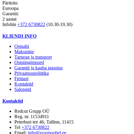
Päritolu:
Euroopa
Garantii:
2 aastat
Infoliin
+372 6730822
(10.30-19.30)
KLIENDI INFO
Ostuabi
Maksmine
Tarneag ja transport
Ostutingimused
Garantii ja kauba tagastus
Privaatsuspoliitika
Firmast
Kontaktid
Salongid
Kontaktid
Redcut Grupp OÜ
Reg. nr. 11534911
Peterburi tee 46, Tallinn, 11415
Tel
+372 6730822
Email:
info@voxmoobel.ee