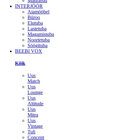
Madratsid
INTERJÖÖR
Aiamööbel
Büroo
Elutuba
Lastetuba
Magamistuba
Noortetuba
Söögituba
BEEBI VOX
Kõik
Uus
Match
Uus
Lounge
Uus
Altitude
Uus
Mitra
Uus
Vintage
Tuli
Concept