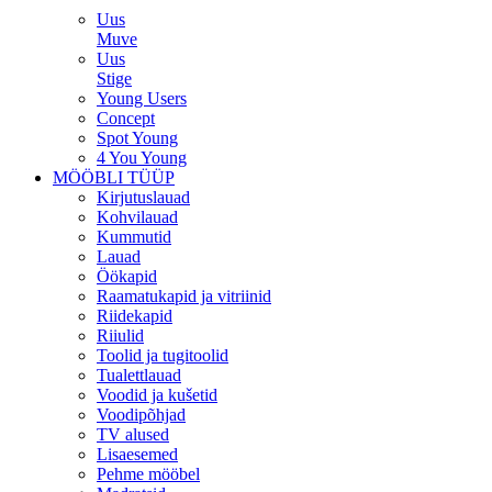
Uus
Muve
Uus
Stige
Young Users
Concept
Spot Young
4 You Young
MÖÖBLI TÜÜP
Kirjutuslauad
Kohvilauad
Kummutid
Lauad
Öökapid
Raamatukapid ja vitriinid
Riidekapid
Riiulid
Toolid ja tugitoolid
Tualettlauad
Voodid ja kušetid
Voodipõhjad
TV alused
Lisaesemed
Pehme mööbel