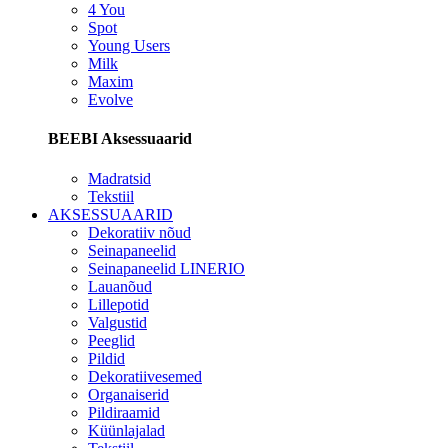
4 You
Spot
Young Users
Milk
Maxim
Evolve
BEEBI Aksessuaarid
Madratsid
Tekstiil
AKSESSUAARID
Dekoratiiv nõud
Seinapaneelid
Seinapaneelid LINERIO
Lauanõud
Lillepotid
Valgustid
Peeglid
Pildid
Dekoratiivesemed
Organaiserid
Pildiraamid
Küünlajalad