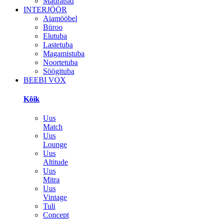
Madratsid
INTERJÖÖR
Aiamööbel
Büroo
Elutuba
Lastetuba
Magamistuba
Noortetuba
Söögituba
BEEBI VOX
Kõik
Uus
Match
Uus
Lounge
Uus
Altitude
Uus
Mitra
Uus
Vintage
Tuli
Concept