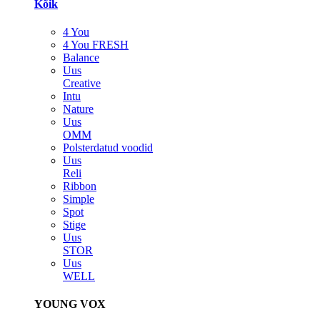
Kõik
4 You
4 You FRESH
Balance
Uus
Creative
Intu
Nature
Uus
OMM
Polsterdatud voodid
Uus
Reli
Ribbon
Simple
Spot
Stige
Uus
STOR
Uus
WELL
YOUNG VOX