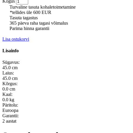
Kogus
Turvaline tasuta kohaletoimetamine
*tellides üle 600 EUR
Tasuta tagastus
365 päeva raha tagasi võimalus
Parima hinna garantii
Lisa ostukorvi
Lisainfo
Sügavus:
45.0 cm
Laius:
45.0 cm
Kõrgus:
0.0 cm
Kaal:
0.0 kg
Päritolu:
Euroopa
Garantii:
2 aastat