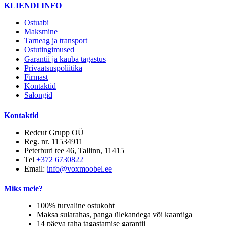
KLIENDI INFO
Ostuabi
Maksmine
Tarneag ja transport
Ostutingimused
Garantii ja kauba tagastus
Privaatsuspoliitika
Firmast
Kontaktid
Salongid
Kontaktid
Redcut Grupp OÜ
Reg. nr. 11534911
Peterburi tee 46, Tallinn, 11415
Tel
+372 6730822
Email:
info@voxmoobel.ee
Miks meie?
100% turvaline ostukoht
Maksa sularahas, panga ülekandega või kaardiga
14 päeva raha tagastamise garantii