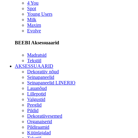
4 You
Spot
Young Users
Milk
Maxim
Evolve
BEEBI Aksessuaarid
Madratsid
Tekstiil
AKSESSUAARID
Dekoratiiv nõud
Seinapaneelid
Seinapaneelid LINERIO
Lauanõud
Lillepotid
Valgustid
Peeglid
Pildid
Dekoratiivesemed
Organaiserid
Pildiraamid
Küünlajalad