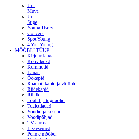
Uus
Muve
Uus
Stige
Young Users
Concept
Spot Young
4 You Young
MÖÖBLI TÜÜP
Kirjutuslauad
Kohvilauad
Kummutid
Lauad
Öökapid
Raamatukapid ja vitriinid
Riidekapid
Riiulid
Toolid ja tugitoolid
Tualettlauad
Voodid ja kušetid
Voodipõhjad
TV alused
Lisaesemed
Pehme mööbel