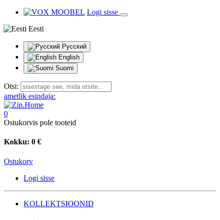
Logi sisse
Eesti
Русский
English
Suomi
Otsi:
ametlik esindaja:
0
Ostukorvis pole tooteid
Kokku:
0 €
Ostukorv
Logi sisse
KOLLEKTSIOONID