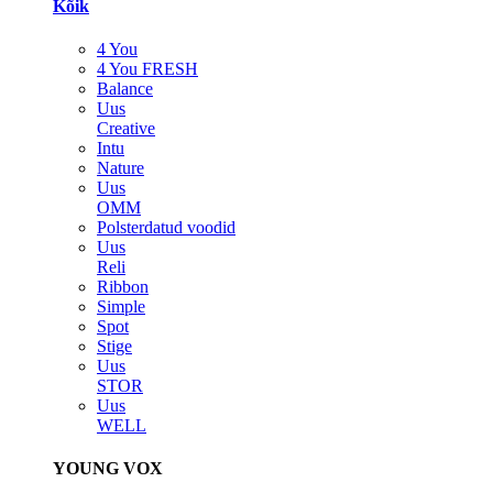
Kõik
4 You
4 You FRESH
Balance
Uus
Creative
Intu
Nature
Uus
OMM
Polsterdatud voodid
Uus
Reli
Ribbon
Simple
Spot
Stige
Uus
STOR
Uus
WELL
YOUNG VOX