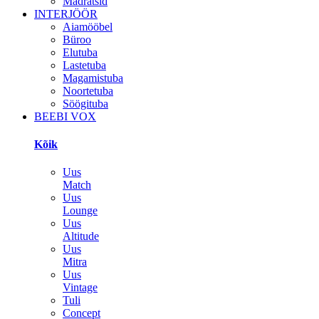
Madratsid
INTERJÖÖR
Aiamööbel
Büroo
Elutuba
Lastetuba
Magamistuba
Noortetuba
Söögituba
BEEBI VOX
Kõik
Uus
Match
Uus
Lounge
Uus
Altitude
Uus
Mitra
Uus
Vintage
Tuli
Concept