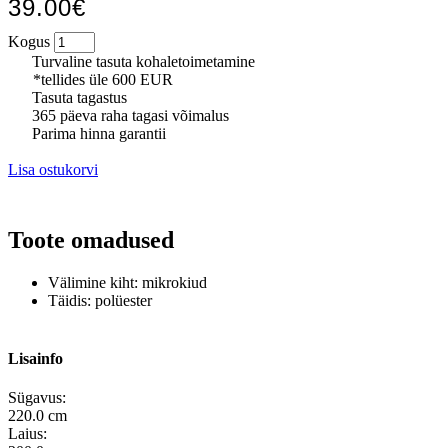
39.00€
Kogus
Turvaline tasuta kohaletoimetamine
*tellides üle 600 EUR
Tasuta tagastus
365 päeva raha tagasi võimalus
Parima hinna garantii
Lisa ostukorvi
Toote omadused
Välimine kiht: mikrokiud
Täidis: polüester
Lisainfo
Sügavus:
220.0 cm
Laius: