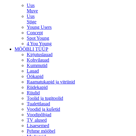
Uus
Muve
Uus
Stige
Young Users
Concept
Spot Young
4 You Young
MÖÖBLI TÜÜP
Kirjutuslauad
Kohvilauad
Kummutid
Lauad
Öökapid
Raamatukapid ja vitriinid
Riidekapid
Riiulid
Toolid ja tugitoolid
Tualettlauad
Voodid ja kušetid
Voodipõhjad
TV alused
Lisaesemed
Pehme mööbel