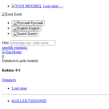
Logi sisse
Eesti
Русский
English
Suomi
Otsi:
ametlik esindaja:
0
Ostukorvis pole tooteid
Kokku:
0 €
Ostukorv
Logi sisse
KOLLEKTSIOONID