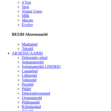
4 You
Spot
Young Users
Milk
Maxim
Evolve
BEEBI Aksessuaarid
Madratsid
Tekstiil
AKSESSUAARID
Dekoratiiv nõud
Seinapaneelid
Seinapaneelid LINERIO
Lauanõud
Lillepotid
Valgustid
Peeglid
Pildid
Dekoratiivesemed
Organaiserid
Pildiraamid
Küünlajalad