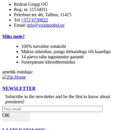
Redcut Grupp OÜ
Reg. nr. 11534911
Peterburi tee 46, Tallinn, 11415
Tel
+372 6730822
Email:
info@voxmoobel.ee
Miks meie?
100% turvaline ostukoht
Maksa sularahas, panga ülekandega või kaardiga
14 päeva raha tagastamise garantii
Suurepärane klienditeenindus
ametlik esindaja:
NEWSLETTER
Subscribe to the newsletter and be the first to know about
premieres!
OK