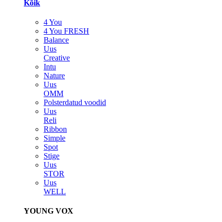
Kõik
4 You
4 You FRESH
Balance
Uus
Creative
Intu
Nature
Uus
OMM
Polsterdatud voodid
Uus
Reli
Ribbon
Simple
Spot
Stige
Uus
STOR
Uus
WELL
YOUNG VOX