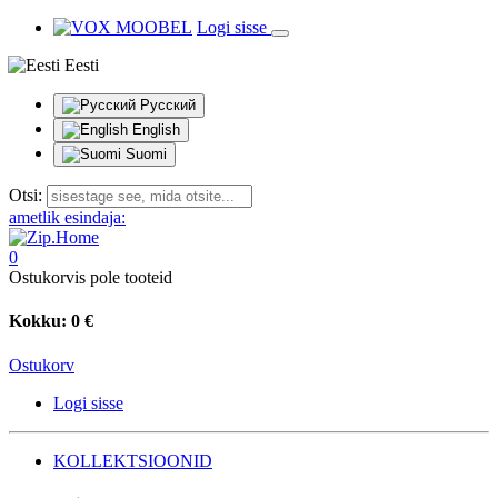
Logi sisse
Eesti
Русский
English
Suomi
Otsi:
ametlik esindaja:
0
Ostukorvis pole tooteid
Kokku:
0 €
Ostukorv
Logi sisse
KOLLEKTSIOONID