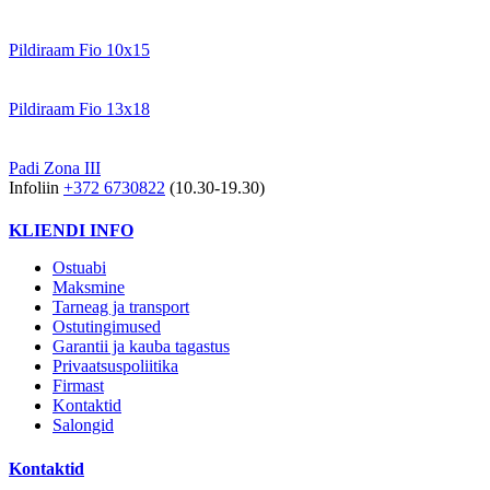
Pildiraam Fio 10x15
Pildiraam Fio 13x18
Padi Zona III
Infoliin
+372 6730822
(10.30-19.30)
KLIENDI INFO
Ostuabi
Maksmine
Tarneag ja transport
Ostutingimused
Garantii ja kauba tagastus
Privaatsuspoliitika
Firmast
Kontaktid
Salongid
Kontaktid