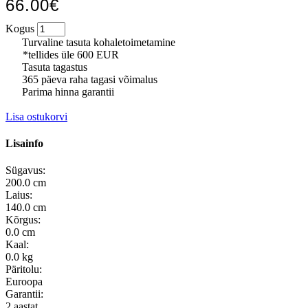
66.00€
Kogus
Turvaline tasuta kohaletoimetamine
*tellides üle 600 EUR
Tasuta tagastus
365 päeva raha tagasi võimalus
Parima hinna garantii
Lisa ostukorvi
Lisainfo
Sügavus:
200.0 cm
Laius:
140.0 cm
Kõrgus:
0.0 cm
Kaal:
0.0 kg
Päritolu:
Euroopa
Garantii:
2 aastat