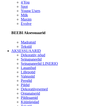
4 You
Spot
Young Users
Milk
Maxim
Evolve
BEEBI Aksessuaarid
Madratsid
Tekstiil
AKSESSUAARID
Dekoratiiv nõud
Seinapaneelid
Seinapaneelid LINERIO
Lauanõud
Lillepotid
Valgustid
Peeglid
Pildid
Dekoratiivesemed
Organaiserid
Pildiraamid
Küünlajalad