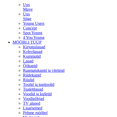
Uus
Muve
Uus
Stige
Young Users
Concept
Spot Young
4 You Young
MÖÖBLI TÜÜP
Kirjutuslauad
Kohvilauad
Kummutid
Lauad
Öökapid
Raamatukapid ja vitriinid
Riidekapid
Riiulid
Toolid ja tugitoolid
Tualettlauad
Voodid ja kušetid
Voodipõhjad
TV alused
Lisaesemed
Pehme mööbel