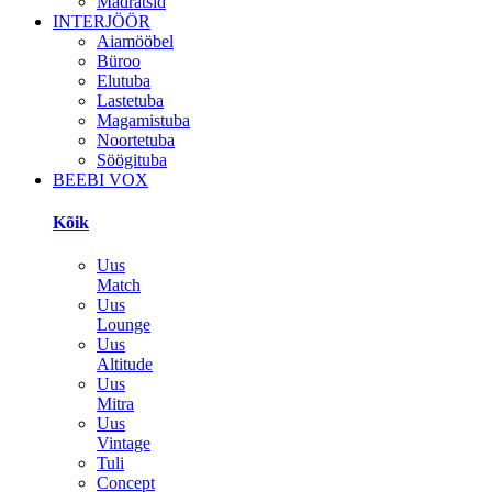
Madratsid
INTERJÖÖR
Aiamööbel
Büroo
Elutuba
Lastetuba
Magamistuba
Noortetuba
Söögituba
BEEBI VOX
Kõik
Uus
Match
Uus
Lounge
Uus
Altitude
Uus
Mitra
Uus
Vintage
Tuli
Concept