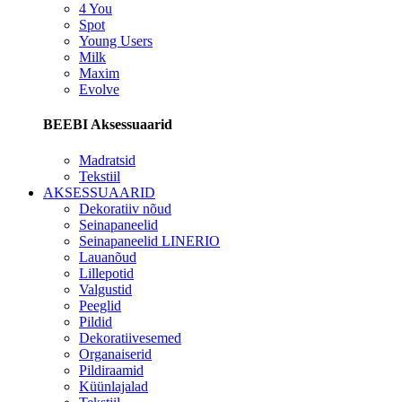
4 You
Spot
Young Users
Milk
Maxim
Evolve
BEEBI Aksessuaarid
Madratsid
Tekstiil
AKSESSUAARID
Dekoratiiv nõud
Seinapaneelid
Seinapaneelid LINERIO
Lauanõud
Lillepotid
Valgustid
Peeglid
Pildid
Dekoratiivesemed
Organaiserid
Pildiraamid
Küünlajalad