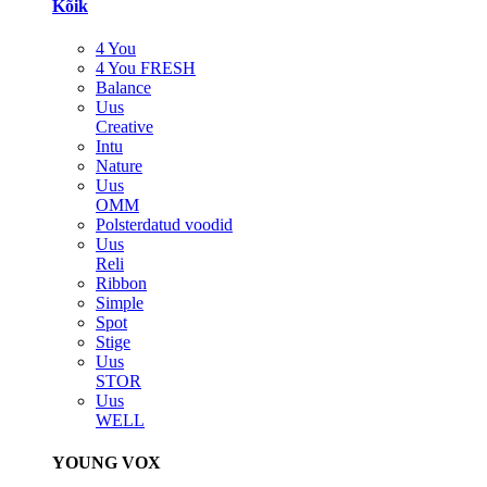
Kõik
4 You
4 You FRESH
Balance
Uus
Creative
Intu
Nature
Uus
OMM
Polsterdatud voodid
Uus
Reli
Ribbon
Simple
Spot
Stige
Uus
STOR
Uus
WELL
YOUNG VOX