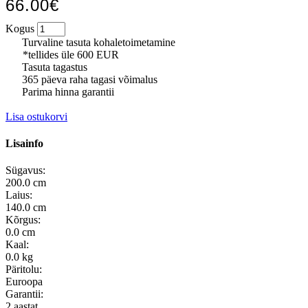
66.00€
Kogus
Turvaline tasuta kohaletoimetamine
*tellides üle 600 EUR
Tasuta tagastus
365 päeva raha tagasi võimalus
Parima hinna garantii
Lisa ostukorvi
Lisainfo
Sügavus:
200.0 cm
Laius:
140.0 cm
Kõrgus:
0.0 cm
Kaal:
0.0 kg
Päritolu:
Euroopa
Garantii:
2 aastat