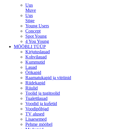
Uus
Muve
Uus
Stige
Young Users
Concept
Spot Young
4 You Young
MÖÖBLI TÜÜP
Kirjutuslauad
Kohvilauad
Kummutid
Lauad
Öökapid
Raamatukapid ja vitriinid
Riidekapid
Riiulid
Toolid ja tugitoolid
Tualettlauad
Voodid ja kušetid
Voodipõhjad
TV alused
Lisaesemed
Pehme mööbel