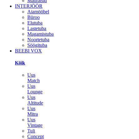
Madratsid
INTERJÖÖR
Aiamööbel
Büroo
Elutuba
Lastetuba
Magamistuba
Noortetuba
Söögituba
BEEBI VOX
Kõik
Uus
Match
Uus
Lounge
Uus
Altitude
Uus
Mitra
Uus
Vintage
Tuli
Concept