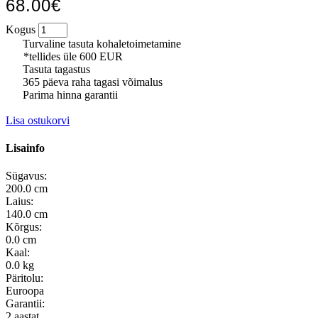
68.00€
Kogus
Turvaline tasuta kohaletoimetamine
*tellides üle 600 EUR
Tasuta tagastus
365 päeva raha tagasi võimalus
Parima hinna garantii
Lisa ostukorvi
Lisainfo
Sügavus:
200.0 cm
Laius:
140.0 cm
Kõrgus:
0.0 cm
Kaal:
0.0 kg
Päritolu:
Euroopa
Garantii:
2 aastat