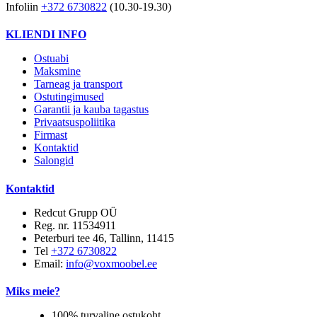
Infoliin
+372 6730822
(10.30-19.30)
KLIENDI INFO
Ostuabi
Maksmine
Tarneag ja transport
Ostutingimused
Garantii ja kauba tagastus
Privaatsuspoliitika
Firmast
Kontaktid
Salongid
Kontaktid
Redcut Grupp OÜ
Reg. nr. 11534911
Peterburi tee 46, Tallinn, 11415
Tel
+372 6730822
Email:
info@voxmoobel.ee
Miks meie?
100% turvaline ostukoht