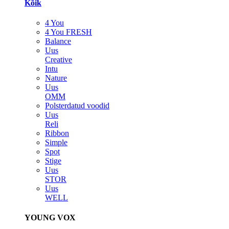
Kõik
4 You
4 You FRESH
Balance
Uus
Creative
Intu
Nature
Uus
OMM
Polsterdatud voodid
Uus
Reli
Ribbon
Simple
Spot
Stige
Uus
STOR
Uus
WELL
YOUNG VOX