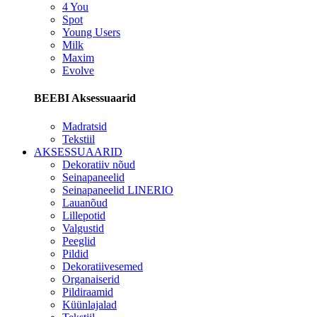
4 You
Spot
Young Users
Milk
Maxim
Evolve
BEEBI Aksessuaarid
Madratsid
Tekstiil
AKSESSUAARID
Dekoratiiv nõud
Seinapaneelid
Seinapaneelid LINERIO
Lauanõud
Lillepotid
Valgustid
Peeglid
Pildid
Dekoratiivesemed
Organaiserid
Pildiraamid
Küünlajalad