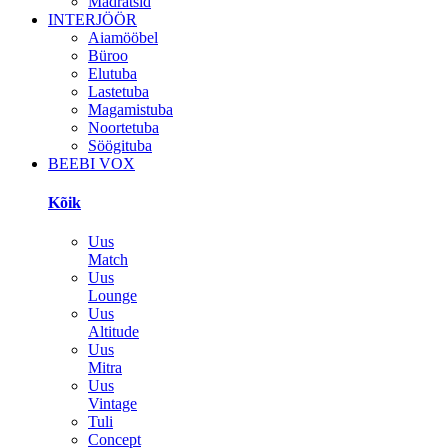
Madratsid
INTERJÖÖR
Aiamööbel
Büroo
Elutuba
Lastetuba
Magamistuba
Noortetuba
Söögituba
BEEBI VOX
Kõik
Uus
Match
Uus
Lounge
Uus
Altitude
Uus
Mitra
Uus
Vintage
Tuli
Concept