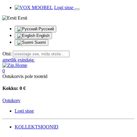
Logi sisse
Eesti
Русский
English
Suomi
Otsi:
ametlik esindaja:
0
Ostukorvis pole tooteid
Kokku:
0 €
Ostukorv
Logi sisse
KOLLEKTSIOONID