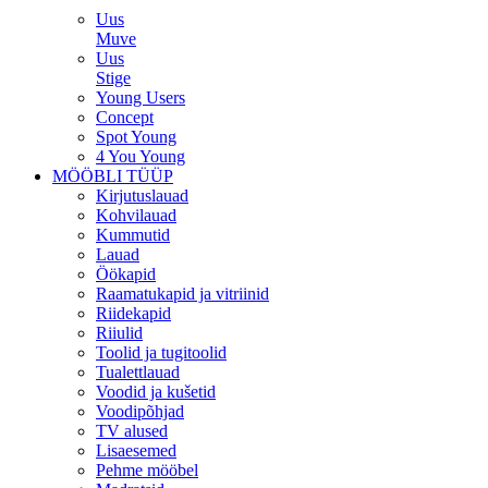
Uus
Muve
Uus
Stige
Young Users
Concept
Spot Young
4 You Young
MÖÖBLI TÜÜP
Kirjutuslauad
Kohvilauad
Kummutid
Lauad
Öökapid
Raamatukapid ja vitriinid
Riidekapid
Riiulid
Toolid ja tugitoolid
Tualettlauad
Voodid ja kušetid
Voodipõhjad
TV alused
Lisaesemed
Pehme mööbel