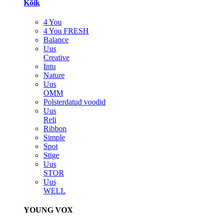
Kõik
4 You
4 You FRESH
Balance
Uus
Creative
Intu
Nature
Uus
OMM
Polsterdatud voodid
Uus
Reli
Ribbon
Simple
Spot
Stige
Uus
STOR
Uus
WELL
YOUNG VOX