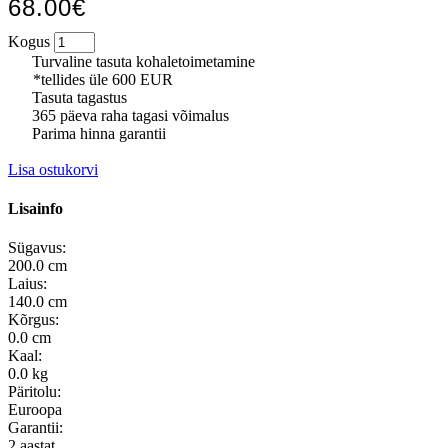
68.00€
Kogus
Turvaline tasuta kohaletoimetamine
*tellides üle 600 EUR
Tasuta tagastus
365 päeva raha tagasi võimalus
Parima hinna garantii
Lisa ostukorvi
Lisainfo
Sügavus:
200.0 cm
Laius:
140.0 cm
Kõrgus:
0.0 cm
Kaal:
0.0 kg
Päritolu:
Euroopa
Garantii:
2 aastat