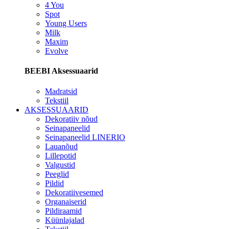
4 You
Spot
Young Users
Milk
Maxim
Evolve
BEEBI Aksessuaarid
Madratsid
Tekstiil
AKSESSUAARID
Dekoratiiv nõud
Seinapaneelid
Seinapaneelid LINERIO
Lauanõud
Lillepotid
Valgustid
Peeglid
Pildid
Dekoratiivesemed
Organaiserid
Pildiraamid
Küünlajalad