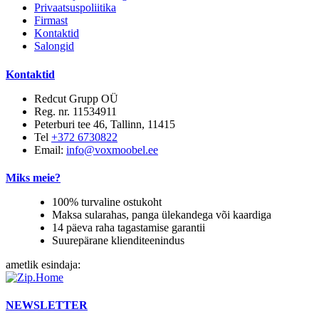
Privaatsuspoliitika
Firmast
Kontaktid
Salongid
Kontaktid
Redcut Grupp OÜ
Reg. nr. 11534911
Peterburi tee 46, Tallinn, 11415
Tel
+372 6730822
Email:
info@voxmoobel.ee
Miks meie?
100% turvaline ostukoht
Maksa sularahas, panga ülekandega või kaardiga
14 päeva raha tagastamise garantii
Suurepärane klienditeenindus
ametlik esindaja:
NEWSLETTER