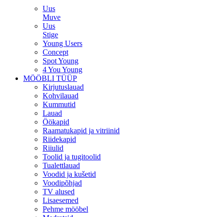
Uus
Muve
Uus
Stige
Young Users
Concept
Spot Young
4 You Young
MÖÖBLI TÜÜP
Kirjutuslauad
Kohvilauad
Kummutid
Lauad
Öökapid
Raamatukapid ja vitriinid
Riidekapid
Riiulid
Toolid ja tugitoolid
Tualettlauad
Voodid ja kušetid
Voodipõhjad
TV alused
Lisaesemed
Pehme mööbel