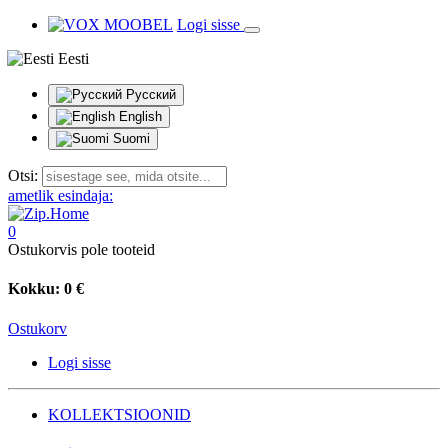
Logi sisse
Eesti
Русский
English
Suomi
Otsi:
ametlik esindaja:
0
Ostukorvis pole tooteid
Kokku:
0 €
Ostukorv
Logi sisse
KOLLEKTSIOONID