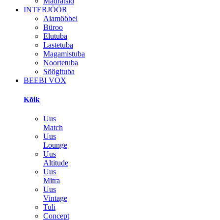
Madratsid
INTERJÖÖR
Aiamööbel
Büroo
Elutuba
Lastetuba
Magamistuba
Noortetuba
Söögituba
BEEBI VOX
Kõik
Uus
Match
Uus
Lounge
Uus
Altitude
Uus
Mitra
Uus
Vintage
Tuli
Concept