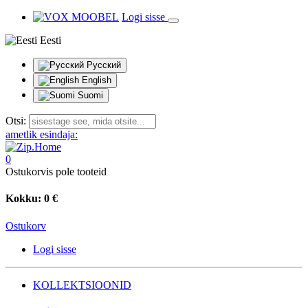
Logi sisse
Eesti
Русский
English
Suomi
Otsi:
ametlik esindaja:
0
Ostukorvis pole tooteid
Kokku:
0 €
Ostukorv
Logi sisse
KOLLEKTSIOONID