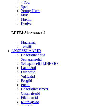
4 You
Spot
Young Users
Milk
Maxim
Evolve
BEEBI Aksessuaarid
Madratsid
Tekstiil
AKSESSUAARID
Dekoratiiv nõud
Seinapaneelid
Seinapaneelid LINERIO
Lauanõud
Lillepotid
Valgustid
Peeglid
Pildid
Dekoratiivesemed
Organaiserid
Pildiraamid
Küünlajalad