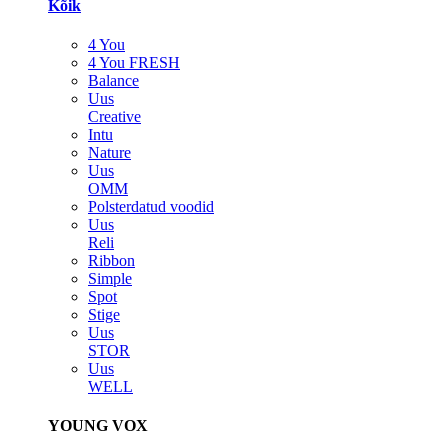
Kõik
4 You
4 You FRESH
Balance
Uus
Creative
Intu
Nature
Uus
OMM
Polsterdatud voodid
Uus
Reli
Ribbon
Simple
Spot
Stige
Uus
STOR
Uus
WELL
YOUNG VOX