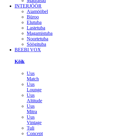
Madratsid
INTERJÖÖR
Aiamööbel
Büroo
Elutuba
Lastetuba
Magamistuba
Noortetuba
Söögituba
BEEBI VOX
Kõik
Uus
Match
Uus
Lounge
Uus
Altitude
Uus
Mitra
Uus
Vintage
Tuli
Concept