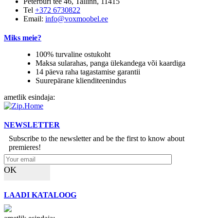
Peterburi tee 46, Tallinn, 11415
Tel
+372 6730822
Email:
info@voxmoobel.ee
Miks meie?
100% turvaline ostukoht
Maksa sularahas, panga ülekandega või kaardiga
14 päeva raha tagastamise garantii
Suurepärane klienditeenindus
ametlik esindaja:
NEWSLETTER
Subscribe to the newsletter and be the first to know about
premieres!
OK
LAADI KATALOOG