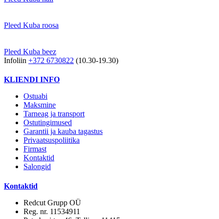
Pleed Kuba roosa
Pleed Kuba beez
Infoliin
+372 6730822
(10.30-19.30)
KLIENDI INFO
Ostuabi
Maksmine
Tarneag ja transport
Ostutingimused
Garantii ja kauba tagastus
Privaatsuspoliitika
Firmast
Kontaktid
Salongid
Kontaktid
Redcut Grupp OÜ
Reg. nr. 11534911