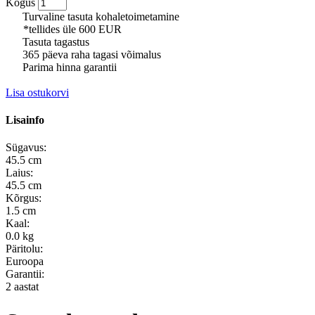
Kogus
Turvaline tasuta kohaletoimetamine
*tellides üle 600 EUR
Tasuta tagastus
365 päeva raha tagasi võimalus
Parima hinna garantii
Lisa ostukorvi
Lisainfo
Sügavus:
45.5 cm
Laius:
45.5 cm
Kõrgus:
1.5 cm
Kaal:
0.0 kg
Päritolu:
Euroopa
Garantii:
2 aastat