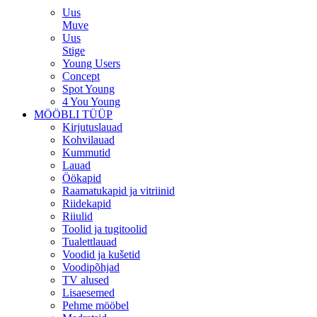
Uus
Muve
Uus
Stige
Young Users
Concept
Spot Young
4 You Young
MÖÖBLI TÜÜP
Kirjutuslauad
Kohvilauad
Kummutid
Lauad
Öökapid
Raamatukapid ja vitriinid
Riidekapid
Riiulid
Toolid ja tugitoolid
Tualettlauad
Voodid ja kušetid
Voodipõhjad
TV alused
Lisaesemed
Pehme mööbel