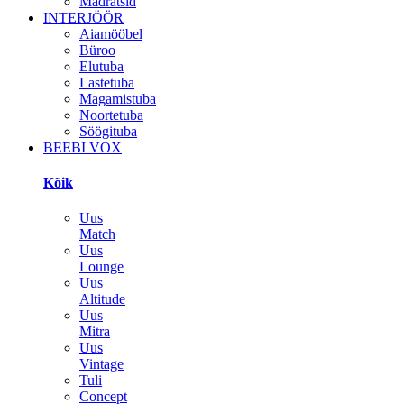
Madratsid
INTERJÖÖR
Aiamööbel
Büroo
Elutuba
Lastetuba
Magamistuba
Noortetuba
Söögituba
BEEBI VOX
Kõik
Uus
Match
Uus
Lounge
Uus
Altitude
Uus
Mitra
Uus
Vintage
Tuli
Concept