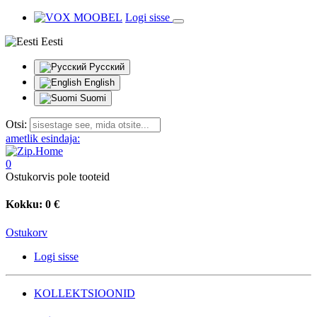
Logi sisse
Eesti
Русский
English
Suomi
Otsi:
ametlik esindaja:
0
Ostukorvis pole tooteid
Kokku:
0 €
Ostukorv
Logi sisse
KOLLEKTSIOONID