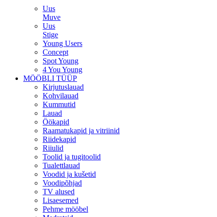
Uus
Muve
Uus
Stige
Young Users
Concept
Spot Young
4 You Young
MÖÖBLI TÜÜP
Kirjutuslauad
Kohvilauad
Kummutid
Lauad
Öökapid
Raamatukapid ja vitriinid
Riidekapid
Riiulid
Toolid ja tugitoolid
Tualettlauad
Voodid ja kušetid
Voodipõhjad
TV alused
Lisaesemed
Pehme mööbel