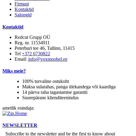
Firmast
Kontaktid
Salongid
Kontaktid
Redcut Grupp OÜ
Reg. nr. 11534911
Peterburi tee 46, Tallinn, 11415
Tel
+372 6730822
Email:
info@voxmoobel.ee
Miks meie?
100% turvaline ostukoht
Maksa sularahas, panga ülekandega või kaardiga
14 päeva raha tagastamise garantii
Suurepärane klienditeenindus
ametlik esindaja:
NEWSLETTER
Subscribe to the newsletter and be the first to know about