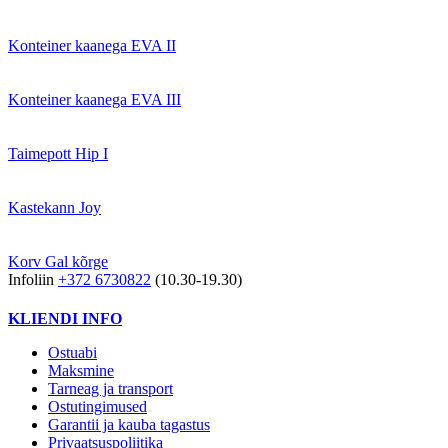
Konteiner kaanega EVA II
Konteiner kaanega EVA III
Taimepott Hip I
Kastekann Joy
Korv Gal kõrge
Infoliin
+372 6730822
(10.30-19.30)
KLIENDI INFO
Ostuabi
Maksmine
Tarneag ja transport
Ostutingimused
Garantii ja kauba tagastus
Privaatsuspoliitika