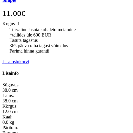
Simple
11.00€
Kogus
Turvaline tasuta kohaletoimetamine
*tellides üle 600 EUR
Tasuta tagastus
365 päeva raha tagasi võimalus
Parima hinna garantii
Lisa ostukorvi
Lisainfo
Sügavus:
38.0 cm
Laius:
38.0 cm
Kõrgus:
12.0 cm
Kaal:
0.0 kg
Päritolu:
Euroopa