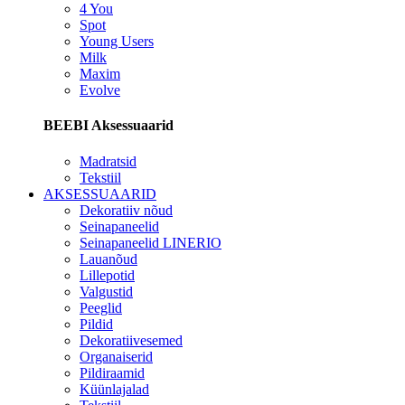
4 You
Spot
Young Users
Milk
Maxim
Evolve
BEEBI Aksessuaarid
Madratsid
Tekstiil
AKSESSUAARID
Dekoratiiv nõud
Seinapaneelid
Seinapaneelid LINERIO
Lauanõud
Lillepotid
Valgustid
Peeglid
Pildid
Dekoratiivesemed
Organaiserid
Pildiraamid
Küünlajalad