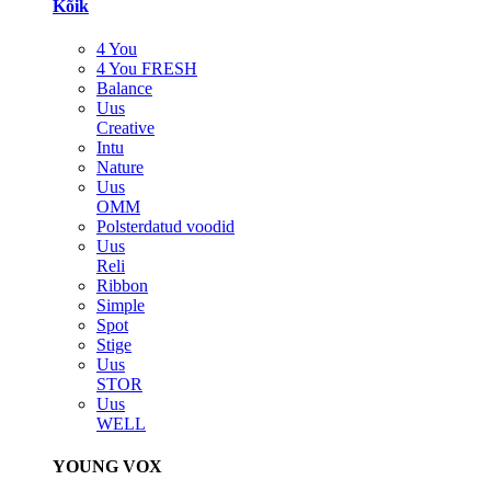
Kõik
4 You
4 You FRESH
Balance
Uus
Creative
Intu
Nature
Uus
OMM
Polsterdatud voodid
Uus
Reli
Ribbon
Simple
Spot
Stige
Uus
STOR
Uus
WELL
YOUNG VOX