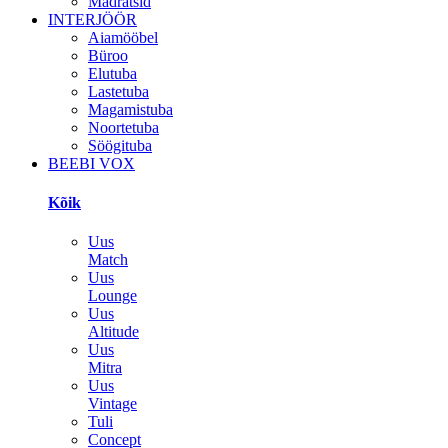
Madratsid
INTERJÖÖR
Aiamööbel
Büroo
Elutuba
Lastetuba
Magamistuba
Noortetuba
Söögituba
BEEBI VOX
Kõik
Uus
Match
Uus
Lounge
Uus
Altitude
Uus
Mitra
Uus
Vintage
Tuli
Concept