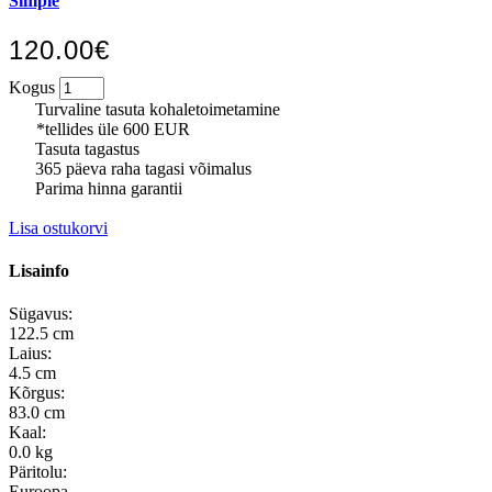
Simple
120.00€
Kogus
Turvaline tasuta kohaletoimetamine
*tellides üle 600 EUR
Tasuta tagastus
365 päeva raha tagasi võimalus
Parima hinna garantii
Lisa ostukorvi
Lisainfo
Sügavus:
122.5 cm
Laius:
4.5 cm
Kõrgus:
83.0 cm
Kaal:
0.0 kg
Päritolu:
Euroopa