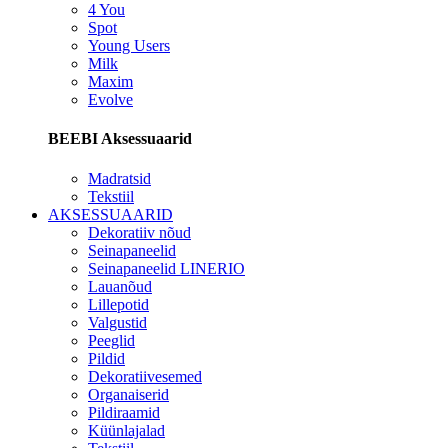
4 You
Spot
Young Users
Milk
Maxim
Evolve
BEEBI Aksessuaarid
Madratsid
Tekstiil
AKSESSUAARID
Dekoratiiv nõud
Seinapaneelid
Seinapaneelid LINERIO
Lauanõud
Lillepotid
Valgustid
Peeglid
Pildid
Dekoratiivesemed
Organaiserid
Pildiraamid
Küünlajalad