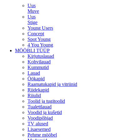
Uus
Muve
Uus
Stige
Young Users
Concept
Spot Young
4 You Young
MÖÖBLI TÜÜP
Kirjutuslauad
Kohvilauad
Kummutid
Lauad
Öökapid
Raamatukapid ja vitriinid
Riidekapid
Riiulid
Toolid ja tugitoolid
Tualettlauad
Voodid ja kušetid
Voodipõhjad
TV alused
Lisaesemed
Pehme mööbel