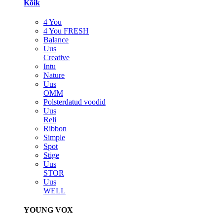
Kõik
4 You
4 You FRESH
Balance
Uus
Creative
Intu
Nature
Uus
OMM
Polsterdatud voodid
Uus
Reli
Ribbon
Simple
Spot
Stige
Uus
STOR
Uus
WELL
YOUNG VOX