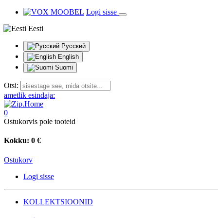
Logi sisse
Eesti
Русский
English
Suomi
Otsi:
ametlik esindaja:
0
Ostukorvis pole tooteid
Kokku:
0 €
Ostukorv
Logi sisse
KOLLEKTSIOONID