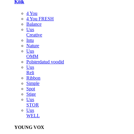
Kõik
4 You
4 You FRESH
Balance
Uus
Creative
Intu
Nature
Uus
OMM
Polsterdatud voodid
Uus
Reli
Ribbon
Simple
Spot
Stige
Uus
STOR
Uus
WELL
YOUNG VOX