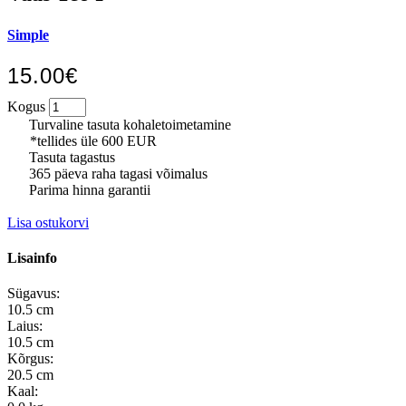
Simple
15.00€
Kogus
Turvaline tasuta kohaletoimetamine
*tellides üle 600 EUR
Tasuta tagastus
365 päeva raha tagasi võimalus
Parima hinna garantii
Lisa ostukorvi
Lisainfo
Sügavus:
10.5 cm
Laius:
10.5 cm
Kõrgus:
20.5 cm
Kaal: