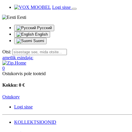
Logi sisse
Eesti
Русский
English
Suomi
Otsi:
ametlik esindaja:
0
Ostukorvis pole tooteid
Kokku:
0 €
Ostukorv
Logi sisse
KOLLEKTSIOONID