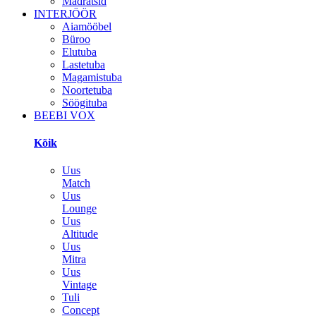
Madratsid
INTERJÖÖR
Aiamööbel
Büroo
Elutuba
Lastetuba
Magamistuba
Noortetuba
Söögituba
BEEBI VOX
Kõik
Uus
Match
Uus
Lounge
Uus
Altitude
Uus
Mitra
Uus
Vintage
Tuli
Concept