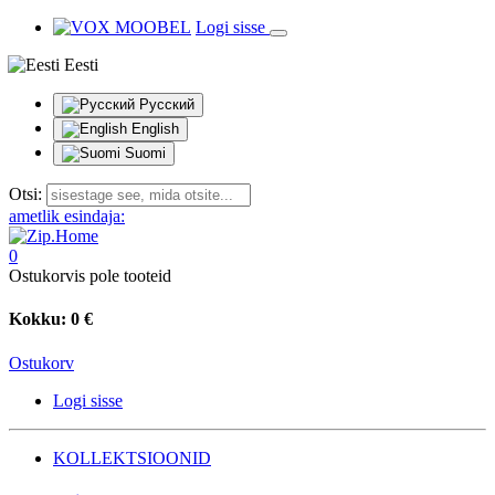
Logi sisse
Eesti
Русский
English
Suomi
Otsi:
ametlik esindaja:
0
Ostukorvis pole tooteid
Kokku:
0 €
Ostukorv
Logi sisse
KOLLEKTSIOONID