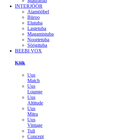
Madratsid
INTERJÖÖR
Aiamööbel
Büroo
Elutuba
Lastetuba
Magamistuba
Noortetuba
Söögituba
BEEBI VOX
Kõik
Uus
Match
Uus
Lounge
Uus
Altitude
Uus
Mitra
Uus
Vintage
Tuli
Concept