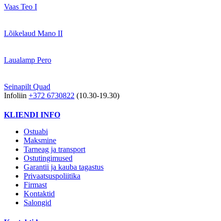
Vaas Teo I
Lõikelaud Mano II
Laualamp Pero
Seinapilt Quad
Infoliin
+372 6730822
(10.30-19.30)
KLIENDI INFO
Ostuabi
Maksmine
Tarneag ja transport
Ostutingimused
Garantii ja kauba tagastus
Privaatsuspoliitika
Firmast
Kontaktid
Salongid