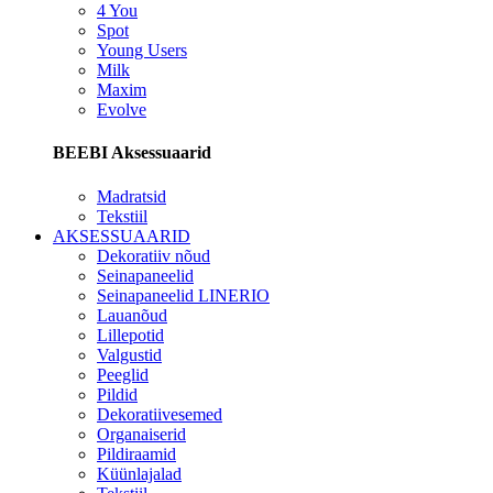
4 You
Spot
Young Users
Milk
Maxim
Evolve
BEEBI Aksessuaarid
Madratsid
Tekstiil
AKSESSUAARID
Dekoratiiv nõud
Seinapaneelid
Seinapaneelid LINERIO
Lauanõud
Lillepotid
Valgustid
Peeglid
Pildid
Dekoratiivesemed
Organaiserid
Pildiraamid
Küünlajalad