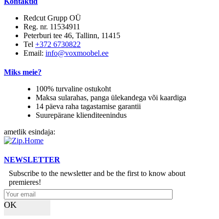
Kontaktid
Redcut Grupp OÜ
Reg. nr. 11534911
Peterburi tee 46, Tallinn, 11415
Tel
+372 6730822
Email:
info@voxmoobel.ee
Miks meie?
100% turvaline ostukoht
Maksa sularahas, panga ülekandega või kaardiga
14 päeva raha tagastamise garantii
Suurepärane klienditeenindus
ametlik esindaja:
NEWSLETTER
Subscribe to the newsletter and be the first to know about
premieres!
OK