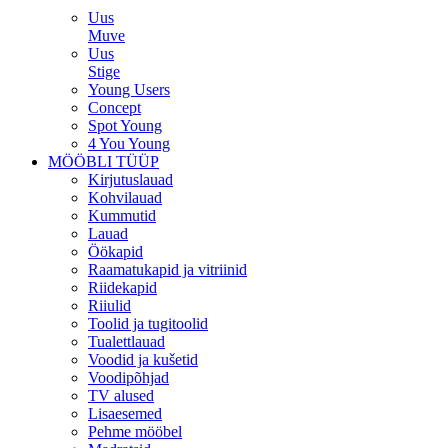
Uus
Muve
Uus
Stige
Young Users
Concept
Spot Young
4 You Young
MÖÖBLI TÜÜP
Kirjutuslauad
Kohvilauad
Kummutid
Lauad
Öökapid
Raamatukapid ja vitriinid
Riidekapid
Riiulid
Toolid ja tugitoolid
Tualettlauad
Voodid ja kušetid
Voodipõhjad
TV alused
Lisaesemed
Pehme mööbel