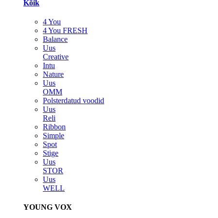
Kõik
4 You
4 You FRESH
Balance
Uus
Creative
Intu
Nature
Uus
OMM
Polsterdatud voodid
Uus
Reli
Ribbon
Simple
Spot
Stige
Uus
STOR
Uus
WELL
YOUNG VOX