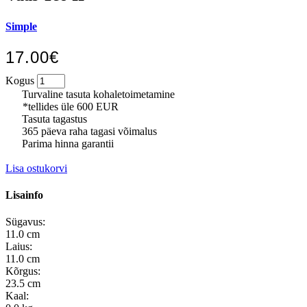
Simple
17.00€
Kogus
Turvaline tasuta kohaletoimetamine
*tellides üle 600 EUR
Tasuta tagastus
365 päeva raha tagasi võimalus
Parima hinna garantii
Lisa ostukorvi
Lisainfo
Sügavus:
11.0 cm
Laius:
11.0 cm
Kõrgus:
23.5 cm
Kaal: