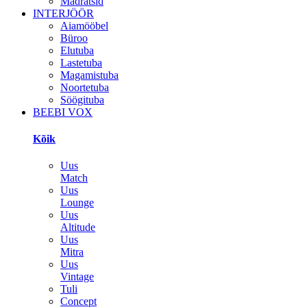
Madratsid
INTERJÖÖR
Aiamööbel
Büroo
Elutuba
Lastetuba
Magamistuba
Noortetuba
Söögituba
BEEBI VOX
Kõik
Uus
Match
Uus
Lounge
Uus
Altitude
Uus
Mitra
Uus
Vintage
Tuli
Concept