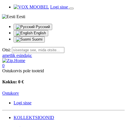
Logi sisse
Eesti
Русский
English
Suomi
Otsi:
ametlik esindaja:
0
Ostukorvis pole tooteid
Kokku:
0 €
Ostukorv
Logi sisse
KOLLEKTSIOONID