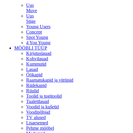
Uus
Muve
Uus
Stige
Young Users
Concept
Spot Young
4 You Young
MÖÖBLI TÜÜP
Kirjutuslauad
Kohvilauad
Kummutid
Lauad
Öökapid
Raamatukapid ja vitriinid
Riidekapid
Riiulid
Toolid ja tugitoolid
Tualettlauad
Voodid ja kušetid
Voodipõhjad
TV alused
Lisaesemed
Pehme mööbel