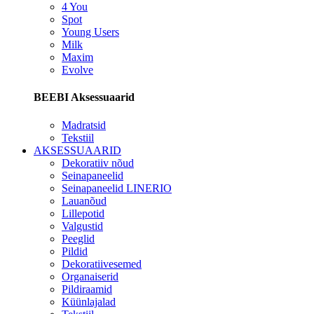
4 You
Spot
Young Users
Milk
Maxim
Evolve
BEEBI Aksessuaarid
Madratsid
Tekstiil
AKSESSUAARID
Dekoratiiv nõud
Seinapaneelid
Seinapaneelid LINERIO
Lauanõud
Lillepotid
Valgustid
Peeglid
Pildid
Dekoratiivesemed
Organaiserid
Pildiraamid
Küünlajalad