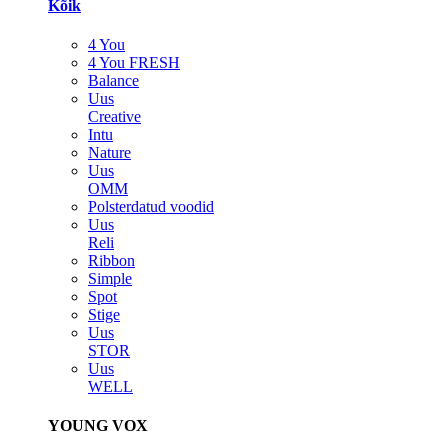
Kõik
4 You
4 You FRESH
Balance
Uus
Creative
Intu
Nature
Uus
OMM
Polsterdatud voodid
Uus
Reli
Ribbon
Simple
Spot
Stige
Uus
STOR
Uus
WELL
YOUNG VOX