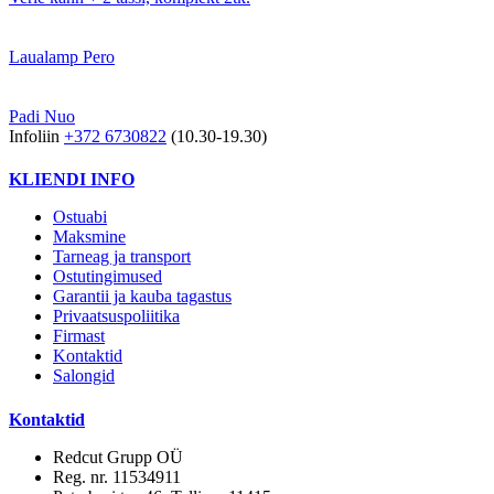
Laualamp Pero
Padi Nuo
Infoliin
+372 6730822
(10.30-19.30)
KLIENDI INFO
Ostuabi
Maksmine
Tarneag ja transport
Ostutingimused
Garantii ja kauba tagastus
Privaatsuspoliitika
Firmast
Kontaktid
Salongid
Kontaktid
Redcut Grupp OÜ
Reg. nr. 11534911