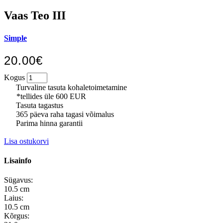
Vaas Teo III
Simple
20.00€
Kogus
Turvaline tasuta kohaletoimetamine
*tellides üle 600 EUR
Tasuta tagastus
365 päeva raha tagasi võimalus
Parima hinna garantii
Lisa ostukorvi
Lisainfo
Sügavus:
10.5 cm
Laius:
10.5 cm
Kõrgus: