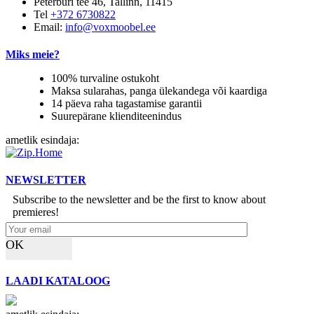
Peterburi tee 46, Tallinn, 11415
Tel
+372 6730822
Email:
info@voxmoobel.ee
Miks meie?
100% turvaline ostukoht
Maksa sularahas, panga ülekandega või kaardiga
14 päeva raha tagastamise garantii
Suurepärane klienditeenindus
ametlik esindaja:
NEWSLETTER
Subscribe to the newsletter and be the first to know about
premieres!
OK
LAADI KATALOOG