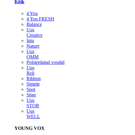
Kõik
4 You
4 You FRESH
Balance
Uus
Creative
Intu
Nature
Uus
OMM
Polsterdatud voodid
Uus
Reli
Ribbon
Simple
Spot
Stige
Uus
STOR
Uus
WELL
YOUNG VOX