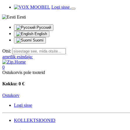
Logi sisse
Eesti
Русский
English
Suomi
Otsi:
ametlik esindaja:
0
Ostukorvis pole tooteid
Kokku:
0 €
Ostukorv
Logi sisse
KOLLEKTSIOONID