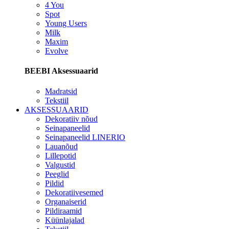
4 You
Spot
Young Users
Milk
Maxim
Evolve
BEEBI Aksessuaarid
Madratsid
Tekstiil
AKSESSUAARID
Dekoratiiv nõud
Seinapaneelid
Seinapaneelid LINERIO
Lauanõud
Lillepotid
Valgustid
Peeglid
Pildid
Dekoratiivesemed
Organaiserid
Pildiraamid
Küünlajalad