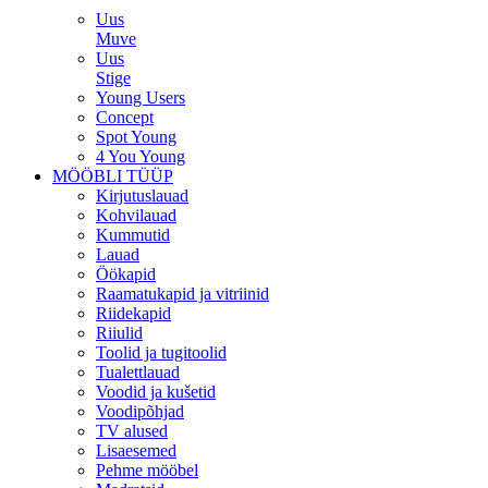
Uus
Muve
Uus
Stige
Young Users
Concept
Spot Young
4 You Young
MÖÖBLI TÜÜP
Kirjutuslauad
Kohvilauad
Kummutid
Lauad
Öökapid
Raamatukapid ja vitriinid
Riidekapid
Riiulid
Toolid ja tugitoolid
Tualettlauad
Voodid ja kušetid
Voodipõhjad
TV alused
Lisaesemed
Pehme mööbel