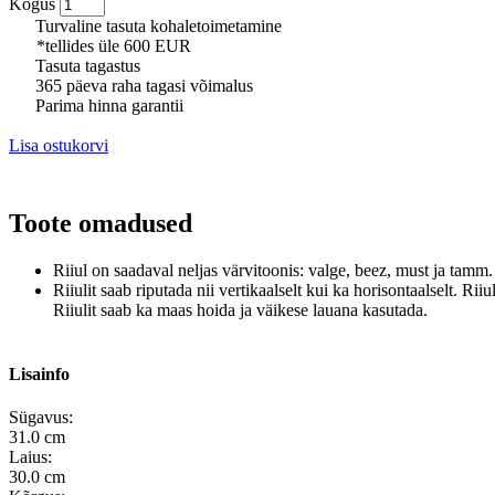
Kogus
Turvaline tasuta kohaletoimetamine
*tellides üle 600 EUR
Tasuta tagastus
365 päeva raha tagasi võimalus
Parima hinna garantii
Lisa ostukorvi
Toote omadused
Riiul on saadaval neljas värvitoonis: valge, beez, must ja tamm
Riiulit saab riputada nii vertikaalselt kui ka horisontaalselt. 
Riiulit saab ka maas hoida ja väikese lauana kasutada.
Lisainfo
Sügavus:
31.0 cm
Laius:
30.0 cm