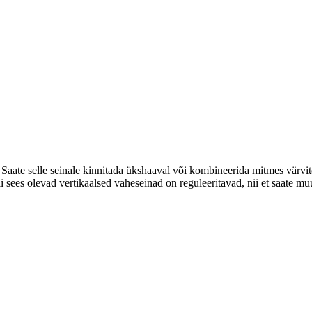
. Saate selle seinale kinnitada ükshaaval või kombineerida mitmes värvi
Riiuli sees olevad vertikaalsed vaheseinad on reguleeritavad, nii et saat