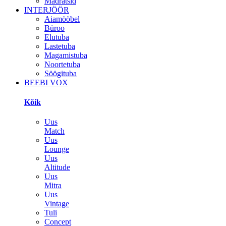
Madratsid
INTERJÖÖR
Aiamööbel
Büroo
Elutuba
Lastetuba
Magamistuba
Noortetuba
Söögituba
BEEBI VOX
Kõik
Uus
Match
Uus
Lounge
Uus
Altitude
Uus
Mitra
Uus
Vintage
Tuli
Concept