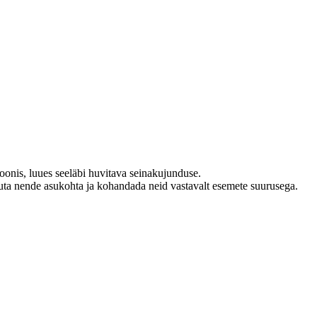
toonis, luues seeläbi huvitava seinakujunduse.
e muuta nende asukohta ja kohandada neid vastavalt esemete suurusega.