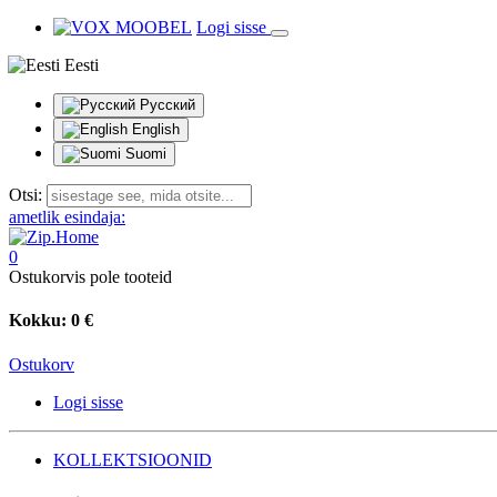
Logi sisse
Eesti
Русский
English
Suomi
Otsi:
ametlik esindaja:
0
Ostukorvis pole tooteid
Kokku:
0 €
Ostukorv
Logi sisse
KOLLEKTSIOONID