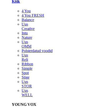
Kõik
4 You
4 You FRESH
Balance
Uus
Creative
Intu
Nature
Uus
OMM
Polsterdatud voodid
Uus
Reli
Ribbon
Simple
Spot
Stige
Uus
STOR
Uus
WELL
YOUNG VOX