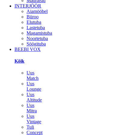
Madratsid
INTERJÖÖR
Aiamööbel
Büroo
Elutuba
Lastetuba
Magamistuba
Noortetuba
Söögituba
BEEBI VOX
Kõik
Uus
Match
Uus
Lounge
Uus
Altitude
Uus
Mitra
Uus
Vintage
Tuli
Concept