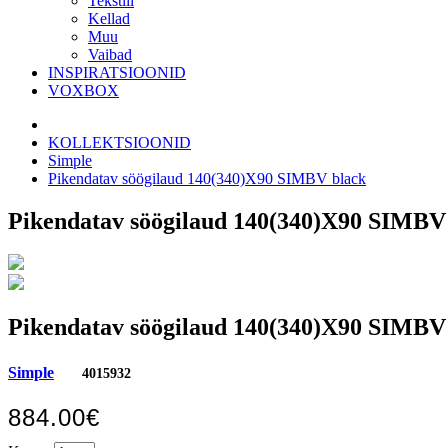
Tekstiil
Kellad
Muu
Vaibad
INSPIRATSIOONID
VOXBOX
KOLLEKTSIOONID
Simple
Pikendatav söögilaud 140(340)X90 SIMBV black
Pikendatav söögilaud 140(340)X90 SIMBV
Pikendatav söögilaud 140(340)X90 SIMBV
Simple
4015932
884.00€