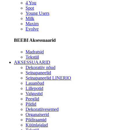
4 You
Spot
Young Users
Milk
Maxim
Evolve
BEEBI Aksessuaarid
Madratsid
Tekstiil
AKSESSUAARID
Dekoratiiv nõud
Seinapaneelid
Seinapaneelid LINERIO
Lauanõud
Lillepotid
Valgustid
Peeglid
Pildid
Dekoratiivesemed
Organaiserid
Pildiraamid
Küünlajalad