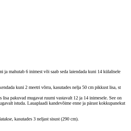
 ja mahutab 6 inimest või saab seda laiendada kuni 14 külalisele
endada kuni 2 meetri võrra, kasutades nelja 50 cm pikkust lisa, st
 lisa pakuvad mugavat ruumi vastavalt 12 ja 14 inimesele. See on
mugavalt istuda. Lauaplaadi kandevõime enne ja pärast kokkupanekut
datakse, kasutades 3 neljast sisust (290 cm).