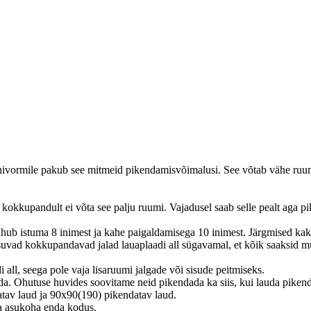
õhivormile pakub see mitmeid pikendamisvõimalusi. See võtab vähe ruumi
okkupandult ei võta see palju ruumi. Vajadusel saab selle pealt aga pik
b istuma 8 inimest ja kahe paigaldamisega 10 inimest. Järgmised kaks
suvad kokkupandavad jalad lauaplaadi all sügavamal, et kõik saaksid 
all, seega pole vaja lisaruumi jalgade või sisude peitmiseks.
rutada. Ohutuse huvides soovitame neid pikendada ka siis, kui lauda piken
atav laud ja 90x90(190) pikendatav laud.
a asukoha enda kodus.