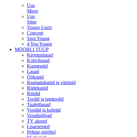
Uus
Muve
Uus
Stige
Young Users
Concept
Spot Young
4 You Young
MÖÖBLI TÜÜP
Kirjutuslauad
Kohvilauad
Kummutid
Lauad
Öökapid
Raamatukapid ja vitriinid
Riidekapid
Riiulid
Toolid ja tugitoolid
Tualettlauad
Voodid ja kušetid
Voodipõhjad
TV alused
Lisaesemed
Pehme mööbel