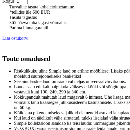
Kogus
Turvaline tasuta kohaletoimetamine
*tellides üle 600 EUR
Tasuta tagastus
365 päeva raha tagasi võimalus
Parima hinna garantii
Lisa ostukorvi
Toote omadused
Ristkülikukujuline Simple laud on eriline mööbliese. Lisaks p
mõeldud suurejooneliseks banketiks!
See ainulaadne laud on saadaval neljas universaalvärvitoonis.
Lauda saab edukalt paigutada väiksesse kööki või söögituppa – k
vastavalt kuni 190, 240, 290 ja 340 cm.
Kokkupandult mahutab laud mugavalt 6 inimest. Ühe lisaga mahu
võimalik tänu kaasaegse juhikusüsteemi kasutamisele. Lisaks a
on 60 kg.
Kõik laua pikendamiseks vajalikud elemendid asuvad lauaplaadi 
Kui laud on täielikult välja sirutatud, tuleks lisajalad välja si
Simple kollektsioon sisaldab ka teisi laudu: ümmargune pikend
VOXBOXi visualiseerimisprogrammis saate leida lauale parim