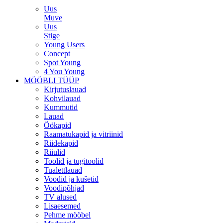
Uus
Muve
Uus
Stige
Young Users
Concept
Spot Young
4 You Young
MÖÖBLI TÜÜP
Kirjutuslauad
Kohvilauad
Kummutid
Lauad
Öökapid
Raamatukapid ja vitriinid
Riidekapid
Riiulid
Toolid ja tugitoolid
Tualettlauad
Voodid ja kušetid
Voodipõhjad
TV alused
Lisaesemed
Pehme mööbel