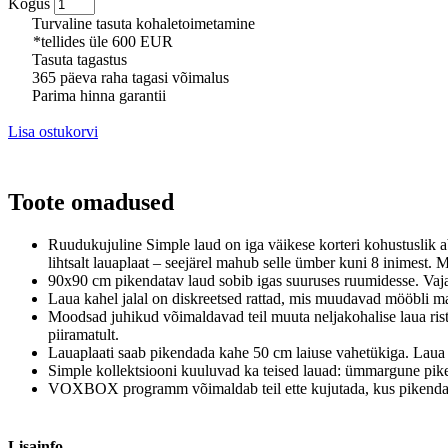
Kogus
Turvaline tasuta kohaletoimetamine
*tellides üle 600 EUR
Tasuta tagastus
365 päeva raha tagasi võimalus
Parima hinna garantii
Lisa ostukorvi
Toote omadused
Ruudukujuline Simple laud on iga väikese korteri kohustuslik ab
lihtsalt lauaplaat – seejärel mahub selle ümber kuni 8 inimest. M
90x90 cm pikendatav laud sobib igas suuruses ruumidesse. Vaj
Laua kahel jalal on diskreetsed rattad, mis muudavad mööbli majas 
Moodsad juhikud võimaldavad teil muuta neljakohalise laua rist
piiramatult.
Lauaplaati saab pikendada kahe 50 cm laiuse vahetükiga. Laua 
Simple kollektsiooni kuuluvad ka teised lauad: ümmargune pike
VOXBOX programm võimaldab teil ette kujutada, kus pikendata
Lisainfo