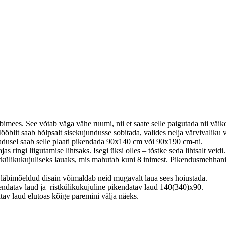
imees. See võtab väga vähe ruumi, nii et saate selle paigutada nii väi
ööblit saab hõlpsalt sisekujundusse sobitada, valides nelja värvivaliku 
adusel saab selle plaati pikendada 90x140 cm või 90x190 cm-ni.
ringi liigutamise lihtsaks. Isegi üksi olles – tõstke seda lihtsalt veidi.
külikukujuliseks lauaks, mis mahutab kuni 8 inimest. Pikendusmehhanism
läbimõeldud disain võimaldab neid mugavalt laua sees hoiustada.
ndatav laud ja ristkülikukujuline pikendatav laud 140(340)x90.
v laud elutoas kõige paremini välja näeks.