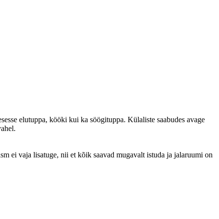
kesesse elutuppa, kööki kui ka söögituppa. Külaliste saabudes avage
vahel.
 ei vaja lisatuge, nii et kõik saavad mugavalt istuda ja jalaruumi on