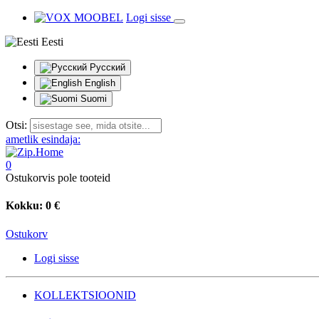
Logi sisse
Eesti
Русский
English
Suomi
Otsi:
ametlik esindaja:
0
Ostukorvis pole tooteid
Kokku:
0 €
Ostukorv
Logi sisse
KOLLEKTSIOONID