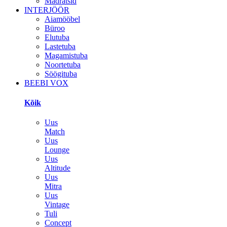
Madratsid
INTERJÖÖR
Aiamööbel
Büroo
Elutuba
Lastetuba
Magamistuba
Noortetuba
Söögituba
BEEBI VOX
Kõik
Uus
Match
Uus
Lounge
Uus
Altitude
Uus
Mitra
Uus
Vintage
Tuli
Concept