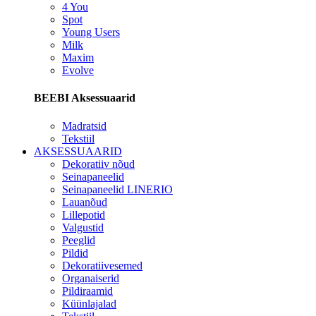
4 You
Spot
Young Users
Milk
Maxim
Evolve
BEEBI Aksessuaarid
Madratsid
Tekstiil
AKSESSUAARID
Dekoratiiv nõud
Seinapaneelid
Seinapaneelid LINERIO
Lauanõud
Lillepotid
Valgustid
Peeglid
Pildid
Dekoratiivesemed
Organaiserid
Pildiraamid
Küünlajalad