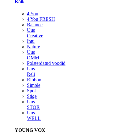
Kõik
4 You
4 You FRESH
Balance
Uus
Creative
Intu
Nature
Uus
OMM
Polsterdatud voodid
Uus
Reli
Ribbon
Simple
Spot
Stige
Uus
STOR
Uus
WELL
YOUNG VOX