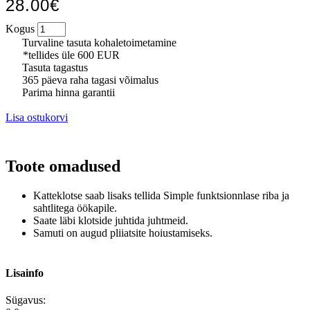
28.00€
Kogus
Turvaline tasuta kohaletoimetamine
*tellides üle 600 EUR
Tasuta tagastus
365 päeva raha tagasi võimalus
Parima hinna garantii
Lisa ostukorvi
Toote omadused
Katteklotse saab lisaks tellida Simple funktsionnlase riba ja
sahtlitega öökapile.
Saate läbi klotside juhtida juhtmeid.
Samuti on augud pliiatsite hoiustamiseks.
Lisainfo
Sügavus: