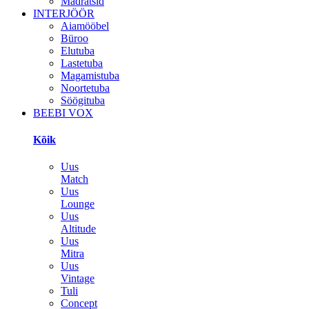
Madratsid
INTERJÖÖR
Aiamööbel
Büroo
Elutuba
Lastetuba
Magamistuba
Noortetuba
Söögituba
BEEBI VOX
Kõik
Uus
Match
Uus
Lounge
Uus
Altitude
Uus
Mitra
Uus
Vintage
Tuli
Concept