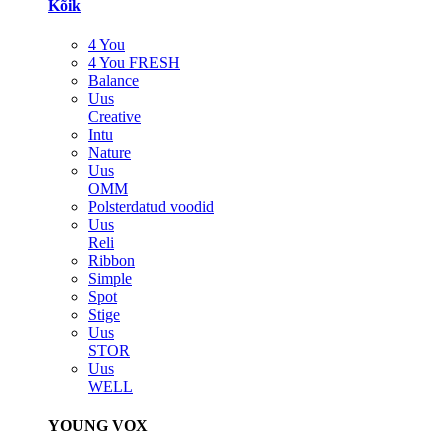
Kõik
4 You
4 You FRESH
Balance
Uus
Creative
Intu
Nature
Uus
OMM
Polsterdatud voodid
Uus
Reli
Ribbon
Simple
Spot
Stige
Uus
STOR
Uus
WELL
YOUNG VOX