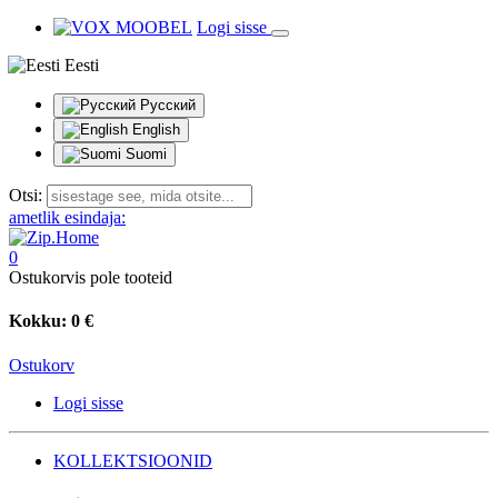
Logi sisse
Eesti
Русский
English
Suomi
Otsi:
ametlik esindaja:
0
Ostukorvis pole tooteid
Kokku:
0 €
Ostukorv
Logi sisse
KOLLEKTSIOONID