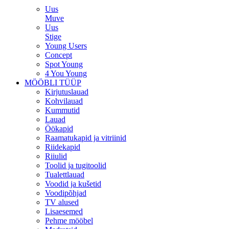
Uus
Muve
Uus
Stige
Young Users
Concept
Spot Young
4 You Young
MÖÖBLI TÜÜP
Kirjutuslauad
Kohvilauad
Kummutid
Lauad
Öökapid
Raamatukapid ja vitriinid
Riidekapid
Riiulid
Toolid ja tugitoolid
Tualettlauad
Voodid ja kušetid
Voodipõhjad
TV alused
Lisaesemed
Pehme mööbel