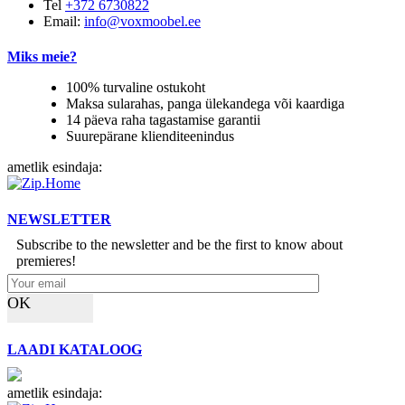
Tel
+372 6730822
Email:
info@voxmoobel.ee
Miks meie?
100% turvaline ostukoht
Maksa sularahas, panga ülekandega või kaardiga
14 päeva raha tagastamise garantii
Suurepärane klienditeenindus
ametlik esindaja:
NEWSLETTER
Subscribe to the newsletter and be the first to know about
premieres!
OK
LAADI KATALOOG
ametlik esindaja: