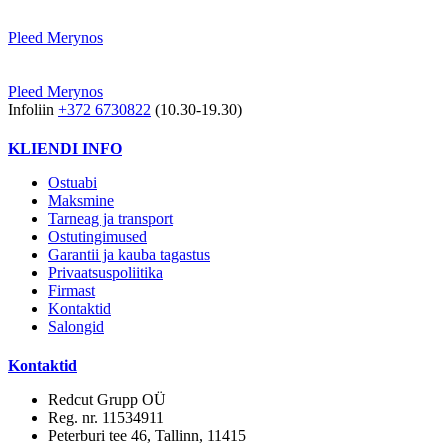
Pleed Merynos
Pleed Merynos
Infoliin
+372 6730822
(10.30-19.30)
KLIENDI INFO
Ostuabi
Maksmine
Tarneag ja transport
Ostutingimused
Garantii ja kauba tagastus
Privaatsuspoliitika
Firmast
Kontaktid
Salongid
Kontaktid
Redcut Grupp OÜ
Reg. nr. 11534911
Peterburi tee 46, Tallinn, 11415