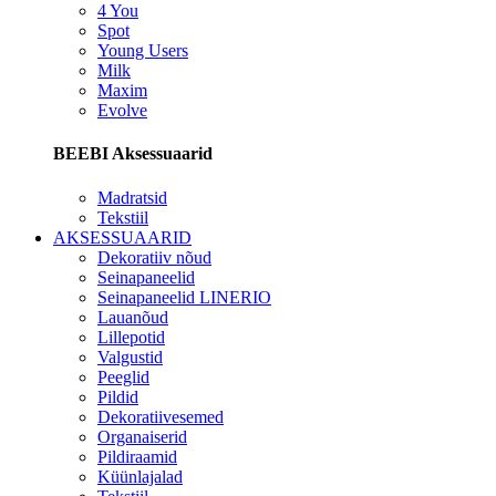
4 You
Spot
Young Users
Milk
Maxim
Evolve
BEEBI Aksessuaarid
Madratsid
Tekstiil
AKSESSUAARID
Dekoratiiv nõud
Seinapaneelid
Seinapaneelid LINERIO
Lauanõud
Lillepotid
Valgustid
Peeglid
Pildid
Dekoratiivesemed
Organaiserid
Pildiraamid
Küünlajalad