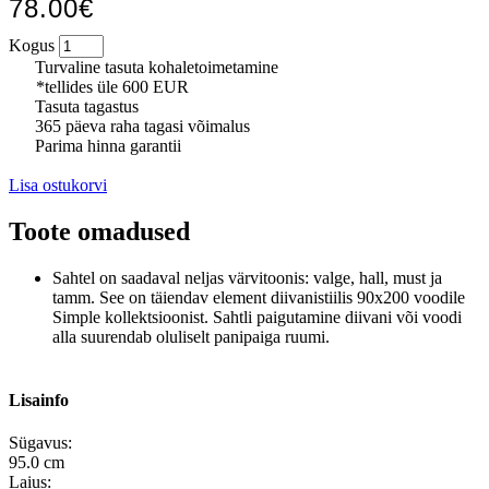
78.00€
Kogus
Turvaline tasuta kohaletoimetamine
*tellides üle 600 EUR
Tasuta tagastus
365 päeva raha tagasi võimalus
Parima hinna garantii
Lisa ostukorvi
Toote omadused
Sahtel on saadaval neljas värvitoonis: valge, hall, must ja
tamm. See on täiendav element diivanistiilis 90x200 voodile
Simple kollektsioonist. Sahtli paigutamine diivani või voodi
alla suurendab oluliselt panipaiga ruumi.
Lisainfo
Sügavus:
95.0 cm
Laius: