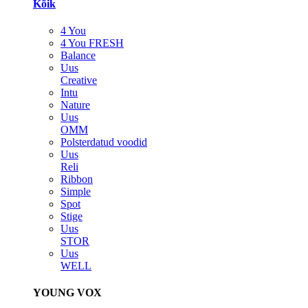
Kõik
4 You
4 You FRESH
Balance
Uus
Creative
Intu
Nature
Uus
OMM
Polsterdatud voodid
Uus
Reli
Ribbon
Simple
Spot
Stige
Uus
STOR
Uus
WELL
YOUNG VOX