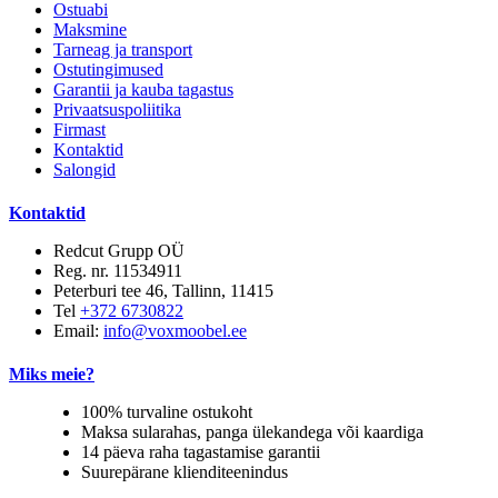
Ostuabi
Maksmine
Tarneag ja transport
Ostutingimused
Garantii ja kauba tagastus
Privaatsuspoliitika
Firmast
Kontaktid
Salongid
Kontaktid
Redcut Grupp OÜ
Reg. nr. 11534911
Peterburi tee 46, Tallinn, 11415
Tel
+372 6730822
Email:
info@voxmoobel.ee
Miks meie?
100% turvaline ostukoht
Maksa sularahas, panga ülekandega või kaardiga
14 päeva raha tagastamise garantii
Suurepärane klienditeenindus