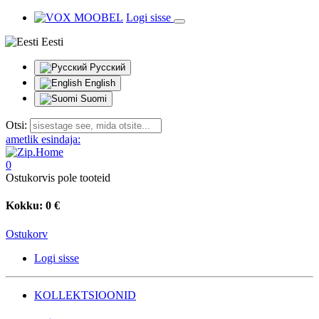
Logi sisse
Eesti
Русский
English
Suomi
Otsi:
ametlik esindaja:
0
Ostukorvis pole tooteid
Kokku:
0 €
Ostukorv
Logi sisse
KOLLEKTSIOONID