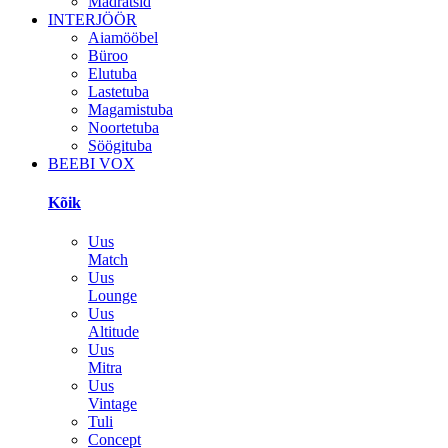
Madratsid
INTERJÖÖR
Aiamööbel
Büroo
Elutuba
Lastetuba
Magamistuba
Noortetuba
Söögituba
BEEBI VOX
Kõik
Uus
Match
Uus
Lounge
Uus
Altitude
Uus
Mitra
Uus
Vintage
Tuli
Concept