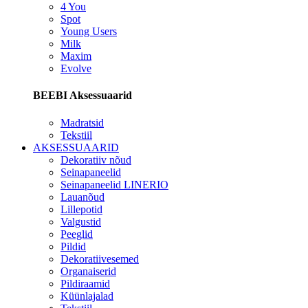
4 You
Spot
Young Users
Milk
Maxim
Evolve
BEEBI Aksessuaarid
Madratsid
Tekstiil
AKSESSUAARID
Dekoratiiv nõud
Seinapaneelid
Seinapaneelid LINERIO
Lauanõud
Lillepotid
Valgustid
Peeglid
Pildid
Dekoratiivesemed
Organaiserid
Pildiraamid
Küünlajalad