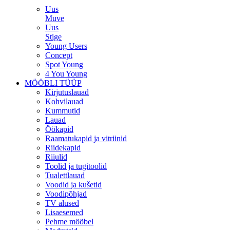
Uus
Muve
Uus
Stige
Young Users
Concept
Spot Young
4 You Young
MÖÖBLI TÜÜP
Kirjutuslauad
Kohvilauad
Kummutid
Lauad
Öökapid
Raamatukapid ja vitriinid
Riidekapid
Riiulid
Toolid ja tugitoolid
Tualettlauad
Voodid ja kušetid
Voodipõhjad
TV alused
Lisaesemed
Pehme mööbel