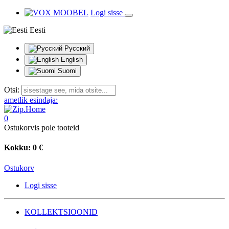
Logi sisse
Eesti
Русский
English
Suomi
Otsi:
ametlik esindaja:
0
Ostukorvis pole tooteid
Kokku:
0 €
Ostukorv
Logi sisse
KOLLEKTSIOONID