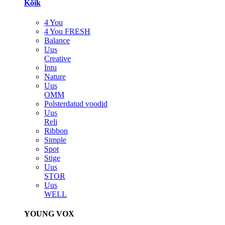
Kõik
4 You
4 You FRESH
Balance
Uus
Creative
Intu
Nature
Uus
OMM
Polsterdatud voodid
Uus
Reli
Ribbon
Simple
Spot
Stige
Uus
STOR
Uus
WELL
YOUNG VOX