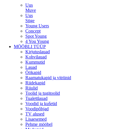
Uus
Muve
Uus
Stige
Young Users
Concept
Spot Young
4 You Young
MÖÖBLI TÜÜP
Kirjutuslauad
Kohvilauad
Kummutid
Lauad
Öökapid
Raamatukapid ja vitriinid
Riidekapid
Riiulid
Toolid ja tugitoolid
Tualettlauad
Voodid ja kušetid
Voodipõhjad
TV alused
Lisaesemed
Pehme mööbel