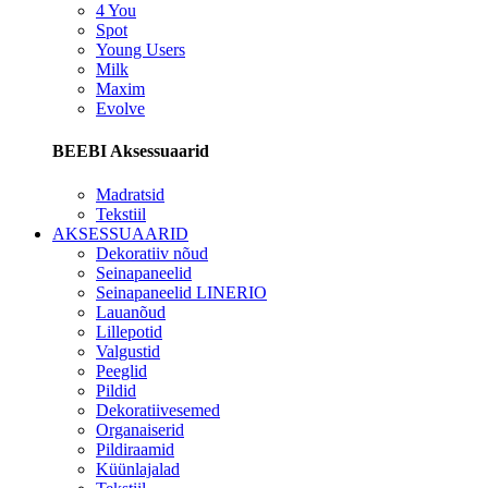
4 You
Spot
Young Users
Milk
Maxim
Evolve
BEEBI Aksessuaarid
Madratsid
Tekstiil
AKSESSUAARID
Dekoratiiv nõud
Seinapaneelid
Seinapaneelid LINERIO
Lauanõud
Lillepotid
Valgustid
Peeglid
Pildid
Dekoratiivesemed
Organaiserid
Pildiraamid
Küünlajalad