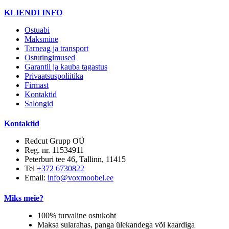
KLIENDI INFO
Ostuabi
Maksmine
Tarneag ja transport
Ostutingimused
Garantii ja kauba tagastus
Privaatsuspoliitika
Firmast
Kontaktid
Salongid
Kontaktid
Redcut Grupp OÜ
Reg. nr. 11534911
Peterburi tee 46, Tallinn, 11415
Tel
+372 6730822
Email:
info@voxmoobel.ee
Miks meie?
100% turvaline ostukoht
Maksa sularahas, panga ülekandega või kaardiga