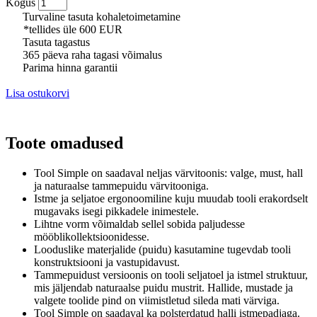
Kogus
Turvaline tasuta kohaletoimetamine
*tellides üle 600 EUR
Tasuta tagastus
365 päeva raha tagasi võimalus
Parima hinna garantii
Lisa ostukorvi
Toote omadused
Tool Simple on saadaval neljas värvitoonis: valge, must, hall
ja naturaalse tammepuidu värvitooniga.
Istme ja seljatoe ergonoomiline kuju muudab tooli erakordselt
mugavaks isegi pikkadele inimestele.
Lihtne vorm võimaldab sellel sobida paljudesse
mööblikollektsioonidesse.
Looduslike materjalide (puidu) kasutamine tugevdab tooli
konstruktsiooni ja vastupidavust.
Tammepuidust versioonis on tooli seljatoel ja istmel struktuur,
mis jäljendab naturaalse puidu mustrit. Hallide, mustade ja
valgete toolide pind on viimistletud sileda mati värviga.
Tool Simple on saadaval ka polsterdatud halli istmepadjaga.