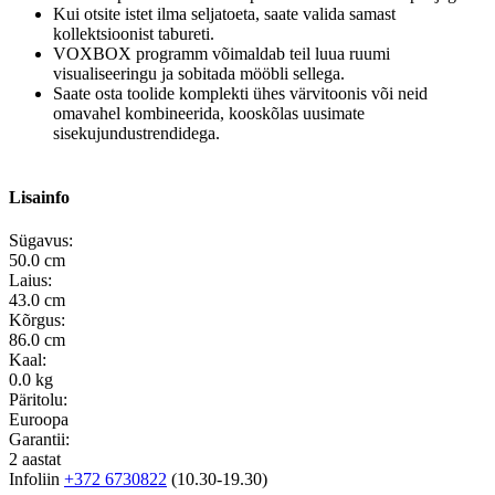
Kui otsite istet ilma seljatoeta, saate valida samast
kollektsioonist tabureti.
VOXBOX programm võimaldab teil luua ruumi
visualiseeringu ja sobitada mööbli sellega.
Saate osta toolide komplekti ühes värvitoonis või neid
omavahel kombineerida, kooskõlas uusimate
sisekujundustrendidega.
Lisainfo
Sügavus:
50.0 cm
Laius:
43.0 cm
Kõrgus:
86.0 cm
Kaal:
0.0 kg
Päritolu:
Euroopa
Garantii:
2 aastat
Infoliin
+372 6730822
(10.30-19.30)