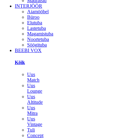
Madratsid
INTERJÖÖR
Aiamööbel
Büroo
Elutuba
Lastetuba
Magamistuba
Noortetuba
Söögituba
BEEBI VOX
Kõik
Uus
Match
Uus
Lounge
Uus
Altitude
Uus
Mitra
Uus
Vintage
Tuli
Concept