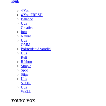
Kõik
4 You
4 You FRESH
Balance
Uus
Creative
Intu
Nature
Uus
OMM
Polsterdatud voodid
Uus
Reli
Ribbon
Simple
Spot
Stige
Uus
STOR
Uus
WELL
YOUNG VOX