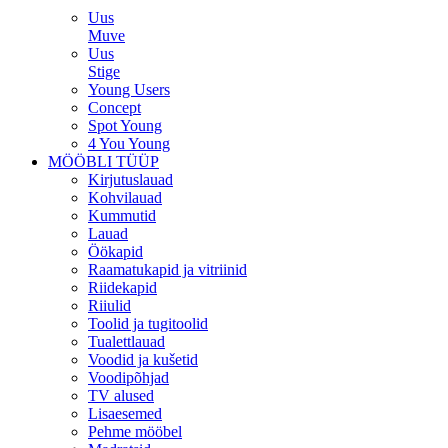
Uus
Muve
Uus
Stige
Young Users
Concept
Spot Young
4 You Young
MÖÖBLI TÜÜP
Kirjutuslauad
Kohvilauad
Kummutid
Lauad
Öökapid
Raamatukapid ja vitriinid
Riidekapid
Riiulid
Toolid ja tugitoolid
Tualettlauad
Voodid ja kušetid
Voodipõhjad
TV alused
Lisaesemed
Pehme mööbel