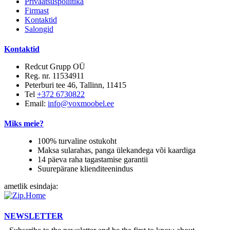
Privaatsuspoliitika
Firmast
Kontaktid
Salongid
Kontaktid
Redcut Grupp OÜ
Reg. nr. 11534911
Peterburi tee 46, Tallinn, 11415
Tel
+372 6730822
Email:
info@voxmoobel.ee
Miks meie?
100% turvaline ostukoht
Maksa sularahas, panga ülekandega või kaardiga
14 päeva raha tagastamise garantii
Suurepärane klienditeenindus
ametlik esindaja:
NEWSLETTER