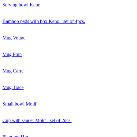
Serving bowl Keno
Bamboo pads with box Keno - set of 4pcs.
Mug Vouge
Mug Poin
Mug Carre
Mug Trace
Small bowl Motif
Cup with saucer Motif - set of 2pcs.
Plant pot Hip