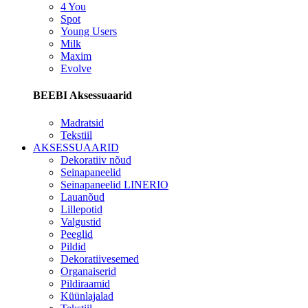
4 You
Spot
Young Users
Milk
Maxim
Evolve
BEEBI Aksessuaarid
Madratsid
Tekstiil
AKSESSUAARID
Dekoratiiv nõud
Seinapaneelid
Seinapaneelid LINERIO
Lauanõud
Lillepotid
Valgustid
Peeglid
Pildid
Dekoratiivesemed
Organaiserid
Pildiraamid
Küünlajalad