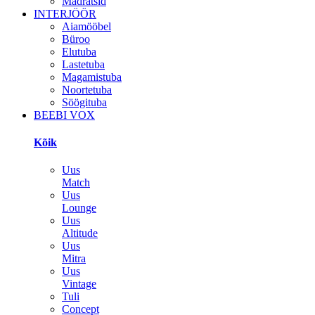
Madratsid
INTERJÖÖR
Aiamööbel
Büroo
Elutuba
Lastetuba
Magamistuba
Noortetuba
Söögituba
BEEBI VOX
Kõik
Uus
Match
Uus
Lounge
Uus
Altitude
Uus
Mitra
Uus
Vintage
Tuli
Concept