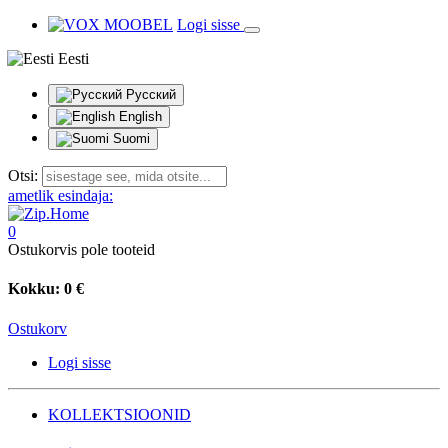
Logi sisse
Eesti
Русский
English
Suomi
Otsi:
ametlik esindaja:
0
Ostukorvis pole tooteid
Kokku:
0 €
Ostukorv
Logi sisse
KOLLEKTSIOONID