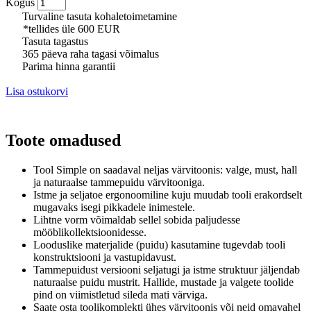
Kogus
Turvaline tasuta kohaletoimetamine
*tellides üle 600 EUR
Tasuta tagastus
365 päeva raha tagasi võimalus
Parima hinna garantii
Lisa ostukorvi
Toote omadused
Tool Simple on saadaval neljas värvitoonis: valge, must, hall
ja naturaalse tammepuidu värvitooniga.
Istme ja seljatoe ergonoomiline kuju muudab tooli erakordselt
mugavaks isegi pikkadele inimestele.
Lihtne vorm võimaldab sellel sobida paljudesse
mööblikollektsioonidesse.
Looduslike materjalide (puidu) kasutamine tugevdab tooli
konstruktsiooni ja vastupidavust.
Tammepuidust versiooni seljatugi ja istme struktuur jäljendab
naturaalse puidu mustrit. Hallide, mustade ja valgete toolide
pind on viimistletud sileda mati värviga.
Saate osta toolikomplekti ühes värvitoonis või neid omavahel