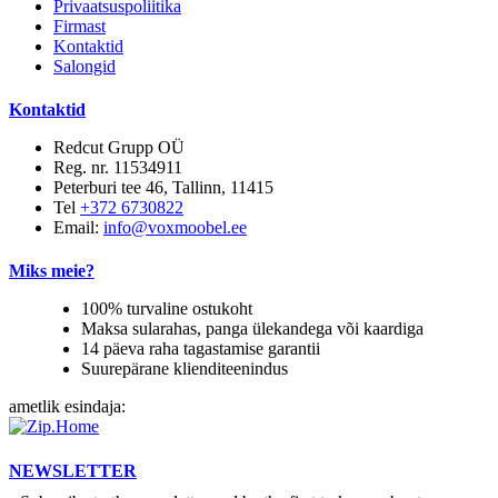
Privaatsuspoliitika
Firmast
Kontaktid
Salongid
Kontaktid
Redcut Grupp OÜ
Reg. nr. 11534911
Peterburi tee 46, Tallinn, 11415
Tel
+372 6730822
Email:
info@voxmoobel.ee
Miks meie?
100% turvaline ostukoht
Maksa sularahas, panga ülekandega või kaardiga
14 päeva raha tagastamise garantii
Suurepärane klienditeenindus
ametlik esindaja:
NEWSLETTER