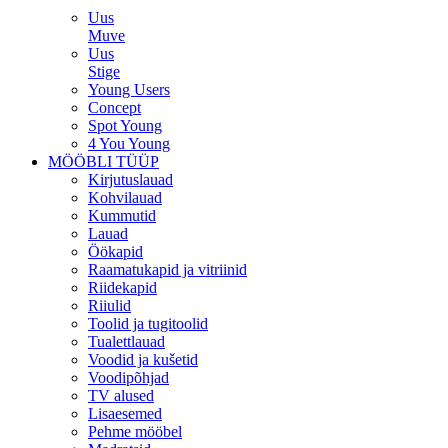
Uus
Muve
Uus
Stige
Young Users
Concept
Spot Young
4 You Young
MÖÖBLI TÜÜP
Kirjutuslauad
Kohvilauad
Kummutid
Lauad
Öökapid
Raamatukapid ja vitriinid
Riidekapid
Riiulid
Toolid ja tugitoolid
Tualettlauad
Voodid ja kušetid
Voodipõhjad
TV alused
Lisaesemed
Pehme mööbel