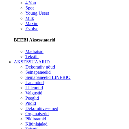
4 You
Spot
Young Users
Milk
Maxim
Evolve
BEEBI Aksessuaarid
Madratsid
Tekstiil
AKSESSUAARID
Dekoratiiv nõud
Seinapaneelid
Seinapaneelid LINERIO
Lauanõud
Lillepotid
Valgustid
Peeglid
Pildid
Dekoratiivesemed
Organaiserid
Pildiraamid
Küünlajalad