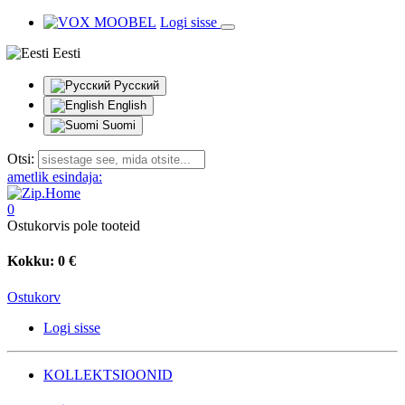
Logi sisse
Eesti
Русский
English
Suomi
Otsi:
ametlik esindaja:
0
Ostukorvis pole tooteid
Kokku:
0 €
Ostukorv
Logi sisse
KOLLEKTSIOONID