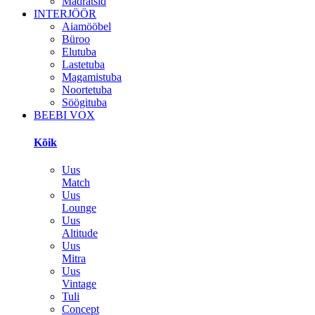
Madratsid
INTERJÖÖR
Aiamööbel
Büroo
Elutuba
Lastetuba
Magamistuba
Noortetuba
Söögituba
BEEBI VOX
Kõik
Uus
Match
Uus
Lounge
Uus
Altitude
Uus
Mitra
Uus
Vintage
Tuli
Concept