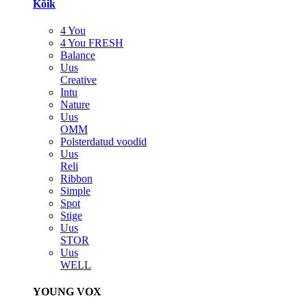
Kõik
4 You
4 You FRESH
Balance
Uus
Creative
Intu
Nature
Uus
OMM
Polsterdatud voodid
Uus
Reli
Ribbon
Simple
Spot
Stige
Uus
STOR
Uus
WELL
YOUNG VOX