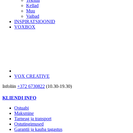
Tekstiil
Kellad
Muu
Vaibad
INSPIRATSIOONID
VOXBOX
VOX CREATIVE
Infoliin
+372 6730822
(10.30-19.30)
KLIENDI INFO
Ostuabi
Maksmine
Tarneag ja transport
Ostutingimused
Garantii ja kauba tagastus