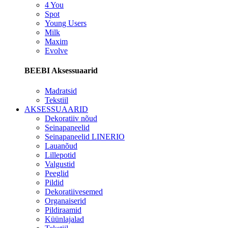
4 You
Spot
Young Users
Milk
Maxim
Evolve
BEEBI Aksessuaarid
Madratsid
Tekstiil
AKSESSUAARID
Dekoratiiv nõud
Seinapaneelid
Seinapaneelid LINERIO
Lauanõud
Lillepotid
Valgustid
Peeglid
Pildid
Dekoratiivesemed
Organaiserid
Pildiraamid
Küünlajalad