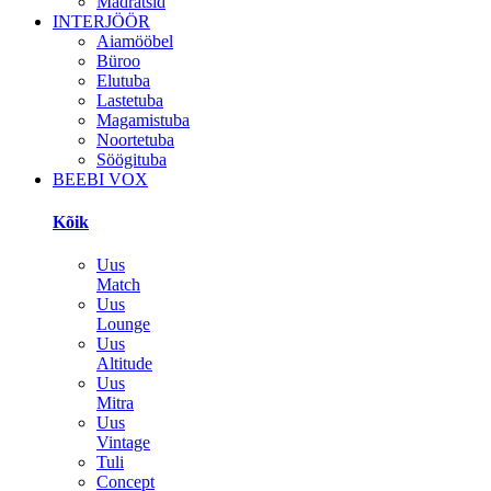
Madratsid
INTERJÖÖR
Aiamööbel
Büroo
Elutuba
Lastetuba
Magamistuba
Noortetuba
Söögituba
BEEBI VOX
Kõik
Uus
Match
Uus
Lounge
Uus
Altitude
Uus
Mitra
Uus
Vintage
Tuli
Concept