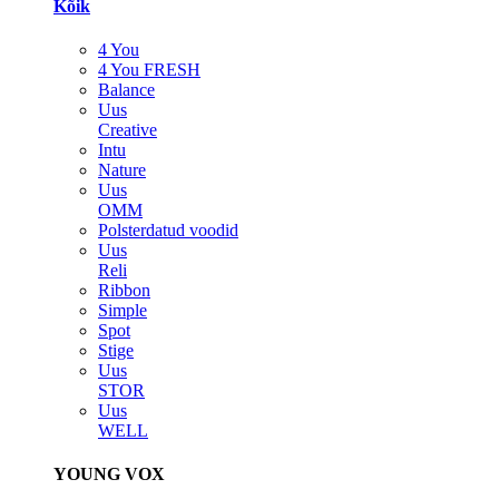
Kõik
4 You
4 You FRESH
Balance
Uus
Creative
Intu
Nature
Uus
OMM
Polsterdatud voodid
Uus
Reli
Ribbon
Simple
Spot
Stige
Uus
STOR
Uus
WELL
YOUNG VOX