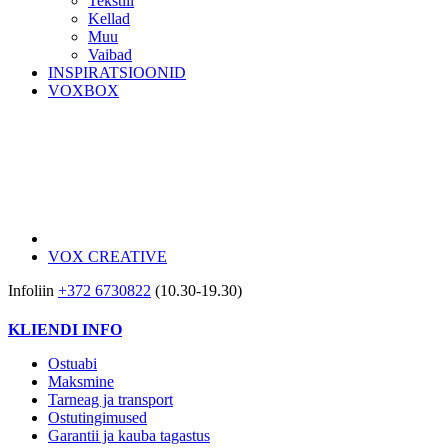
Tekstiil
Kellad
Muu
Vaibad
INSPIRATSIOONID
VOXBOX
VOX CREATIVE
Infoliin
+372 6730822
(10.30-19.30)
KLIENDI INFO
Ostuabi
Maksmine
Tarneag ja transport
Ostutingimused
Garantii ja kauba tagastus