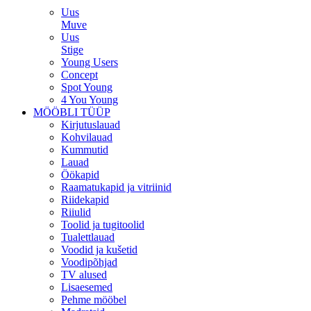
Uus
Muve
Uus
Stige
Young Users
Concept
Spot Young
4 You Young
MÖÖBLI TÜÜP
Kirjutuslauad
Kohvilauad
Kummutid
Lauad
Öökapid
Raamatukapid ja vitriinid
Riidekapid
Riiulid
Toolid ja tugitoolid
Tualettlauad
Voodid ja kušetid
Voodipõhjad
TV alused
Lisaesemed
Pehme mööbel