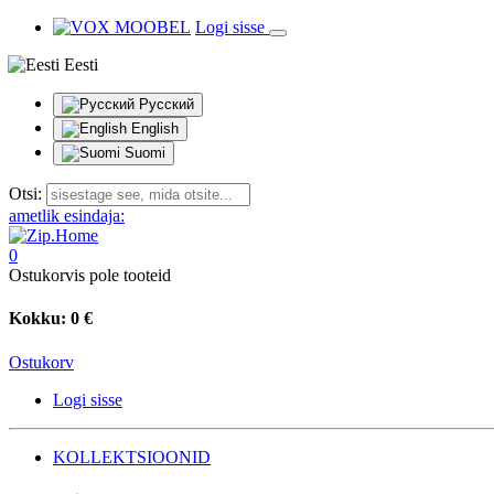
Logi sisse
Eesti
Русский
English
Suomi
Otsi:
ametlik esindaja:
0
Ostukorvis pole tooteid
Kokku:
0 €
Ostukorv
Logi sisse
KOLLEKTSIOONID