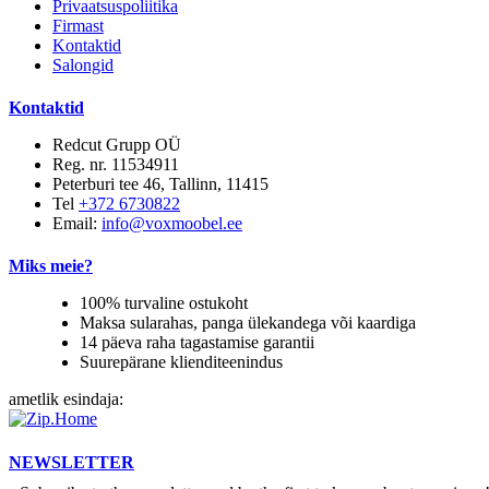
Privaatsuspoliitika
Firmast
Kontaktid
Salongid
Kontaktid
Redcut Grupp OÜ
Reg. nr. 11534911
Peterburi tee 46, Tallinn, 11415
Tel
+372 6730822
Email:
info@voxmoobel.ee
Miks meie?
100% turvaline ostukoht
Maksa sularahas, panga ülekandega või kaardiga
14 päeva raha tagastamise garantii
Suurepärane klienditeenindus
ametlik esindaja:
NEWSLETTER