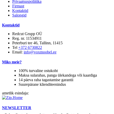
Privaatsuspoliitika
Firmast
Kontaktid
Salongid
Kontaktid
Redcut Grupp OÜ
Reg. nr. 11534911
Peterburi tee 46, Tallinn, 11415
Tel
+372 6730822
Email:
info@voxmoobel.ee
Miks meie?
100% turvaline ostukoht
Maksa sularahas, panga ülekandega või kaardiga
14 päeva raha tagastamise garantii
Suurepärane klienditeenindus
ametlik esindaja:
NEWSLETTER