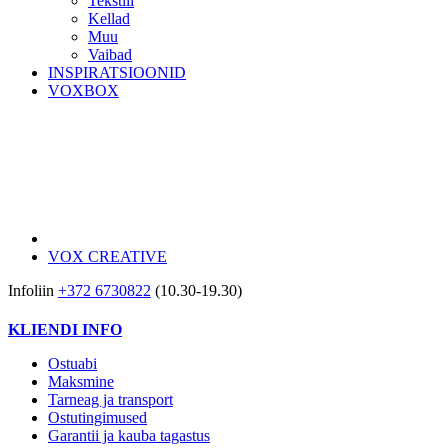
Tekstiil
Kellad
Muu
Vaibad
INSPIRATSIOONID
VOXBOX
VOX CREATIVE
Infoliin
+372 6730822
(10.30-19.30)
KLIENDI INFO
Ostuabi
Maksmine
Tarneag ja transport
Ostutingimused
Garantii ja kauba tagastus