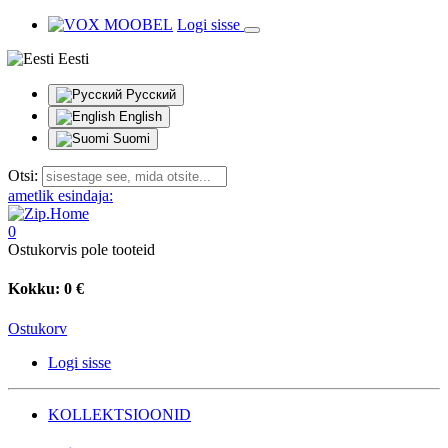
Logi sisse
Eesti
Русский
English
Suomi
Otsi:
ametlik esindaja:
0
Ostukorvis pole tooteid
Kokku:
0 €
Ostukorv
Logi sisse
KOLLEKTSIOONID