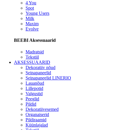
4 You
Spot
Young Users
Milk
Maxim
Evolve
BEEBI Aksessuaarid
Madratsid
Tekstiil
AKSESSUAARID
Dekoratiiv nõud
Seinapaneelid
Seinapaneelid LINERIO
Lauanõud
Lillepotid
Valgustid
Peeglid
Pildid
Dekoratiivesemed
Organaiserid
Pildiraamid
Küünlajalad