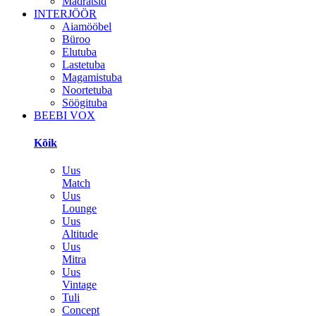
Madratsid
INTERJÖÖR
Aiamööbel
Büroo
Elutuba
Lastetuba
Magamistuba
Noortetuba
Söögituba
BEEBI VOX
Kõik
Uus
Match
Uus
Lounge
Uus
Altitude
Uus
Mitra
Uus
Vintage
Tuli
Concept