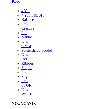
Kõik
4 You
4 You FRESH
Balance
Uus
Creative
Intu
Nature
Uus
OMM
Polsterdatud voodid
Uus
Reli
Ribbon
Simple
Spot
Stige
Uus
STOR
Uus
WELL
YOUNG VOX