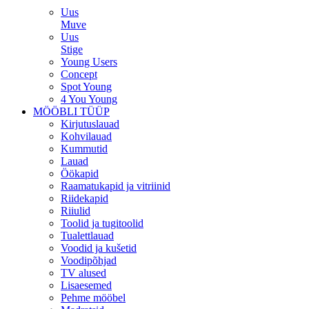
Uus
Muve
Uus
Stige
Young Users
Concept
Spot Young
4 You Young
MÖÖBLI TÜÜP
Kirjutuslauad
Kohvilauad
Kummutid
Lauad
Öökapid
Raamatukapid ja vitriinid
Riidekapid
Riiulid
Toolid ja tugitoolid
Tualettlauad
Voodid ja kušetid
Voodipõhjad
TV alused
Lisaesemed
Pehme mööbel