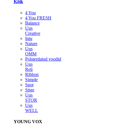
Kõik
4 You
4 You FRESH
Balance
Uus
Creative
Intu
Nature
Uus
OMM
Polsterdatud voodid
Uus
Reli
Ribbon
Simple
Spot
Stige
Uus
STOR
Uus
WELL
YOUNG VOX