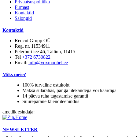
Privaatsuspoliitika
Firmast
Kontaktid
Salongid
Kontaktid
Redcut Grupp OÜ
Reg. nr. 11534911
Peterburi tee 46, Tallinn, 11415
Tel
+372 6730822
Email:
info@voxmoobel.ee
Miks meie?
100% turvaline ostukoht
Maksa sularahas, panga ülekandega või kaardiga
14 päeva raha tagastamise garantii
Suurepärane klienditeenindus
ametlik esindaja:
NEWSLETTER