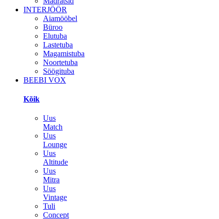
Madratsid
INTERJÖÖR
Aiamööbel
Büroo
Elutuba
Lastetuba
Magamistuba
Noortetuba
Söögituba
BEEBI VOX
Kõik
Uus
Match
Uus
Lounge
Uus
Altitude
Uus
Mitra
Uus
Vintage
Tuli
Concept