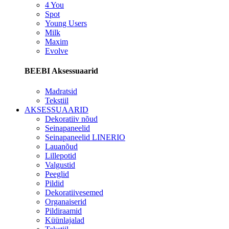
4 You
Spot
Young Users
Milk
Maxim
Evolve
BEEBI Aksessuaarid
Madratsid
Tekstiil
AKSESSUAARID
Dekoratiiv nõud
Seinapaneelid
Seinapaneelid LINERIO
Lauanõud
Lillepotid
Valgustid
Peeglid
Pildid
Dekoratiivesemed
Organaiserid
Pildiraamid
Küünlajalad