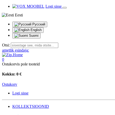
Logi sisse
Eesti
Русский
English
Suomi
Otsi:
ametlik esindaja:
0
Ostukorvis pole tooteid
Kokku:
0 €
Ostukorv
Logi sisse
KOLLEKTSIOONID