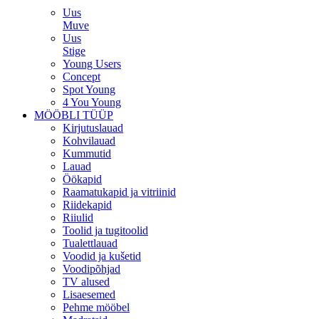
Uus
Muve
Uus
Stige
Young Users
Concept
Spot Young
4 You Young
MÖÖBLI TÜÜP
Kirjutuslauad
Kohvilauad
Kummutid
Lauad
Öökapid
Raamatukapid ja vitriinid
Riidekapid
Riiulid
Toolid ja tugitoolid
Tualettlauad
Voodid ja kušetid
Voodipõhjad
TV alused
Lisaesemed
Pehme mööbel