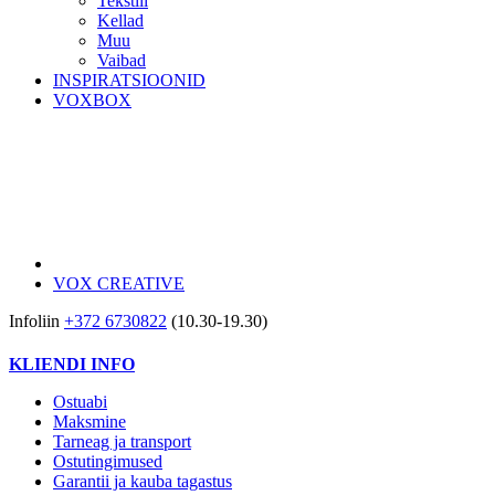
Tekstiil
Kellad
Muu
Vaibad
INSPIRATSIOONID
VOXBOX
VOX CREATIVE
Infoliin
+372 6730822
(10.30-19.30)
KLIENDI INFO
Ostuabi
Maksmine
Tarneag ja transport
Ostutingimused
Garantii ja kauba tagastus