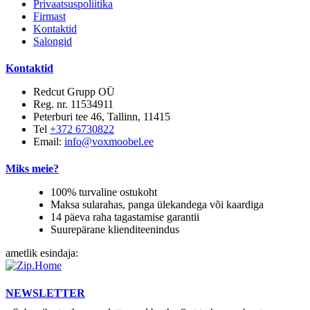
Privaatsuspoliitika
Firmast
Kontaktid
Salongid
Kontaktid
Redcut Grupp OÜ
Reg. nr. 11534911
Peterburi tee 46, Tallinn, 11415
Tel
+372 6730822
Email:
info@voxmoobel.ee
Miks meie?
100% turvaline ostukoht
Maksa sularahas, panga ülekandega või kaardiga
14 päeva raha tagastamise garantii
Suurepärane klienditeenindus
ametlik esindaja:
NEWSLETTER