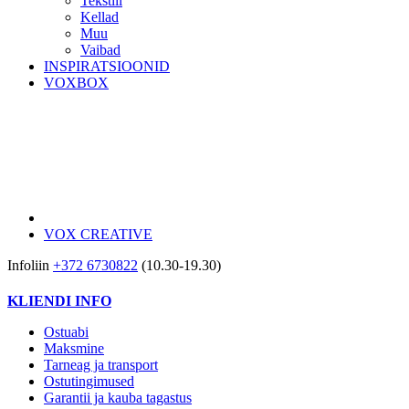
Tekstiil
Kellad
Muu
Vaibad
INSPIRATSIOONID
VOXBOX
VOX CREATIVE
Infoliin
+372 6730822
(10.30-19.30)
KLIENDI INFO
Ostuabi
Maksmine
Tarneag ja transport
Ostutingimused
Garantii ja kauba tagastus