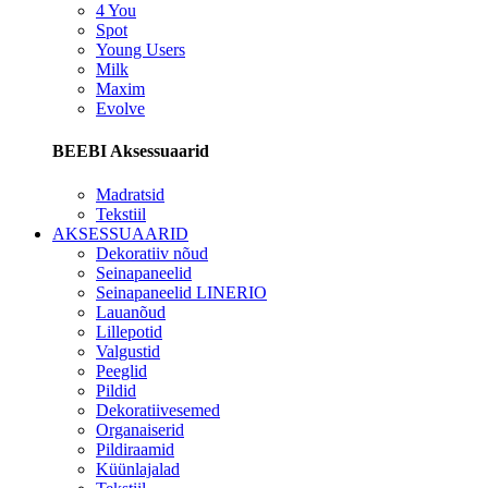
4 You
Spot
Young Users
Milk
Maxim
Evolve
BEEBI Aksessuaarid
Madratsid
Tekstiil
AKSESSUAARID
Dekoratiiv nõud
Seinapaneelid
Seinapaneelid LINERIO
Lauanõud
Lillepotid
Valgustid
Peeglid
Pildid
Dekoratiivesemed
Organaiserid
Pildiraamid
Küünlajalad