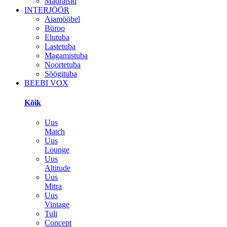
Madratsid
INTERJÖÖR
Aiamööbel
Büroo
Elutuba
Lastetuba
Magamistuba
Noortetuba
Söögituba
BEEBI VOX
Kõik
Uus
Match
Uus
Lounge
Uus
Altitude
Uus
Mitra
Uus
Vintage
Tuli
Concept