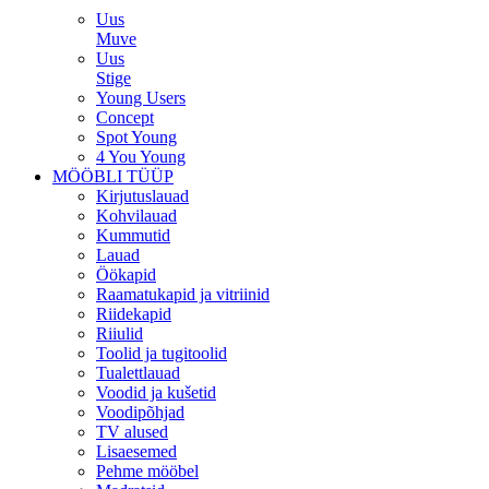
Uus
Muve
Uus
Stige
Young Users
Concept
Spot Young
4 You Young
MÖÖBLI TÜÜP
Kirjutuslauad
Kohvilauad
Kummutid
Lauad
Öökapid
Raamatukapid ja vitriinid
Riidekapid
Riiulid
Toolid ja tugitoolid
Tualettlauad
Voodid ja kušetid
Voodipõhjad
TV alused
Lisaesemed
Pehme mööbel