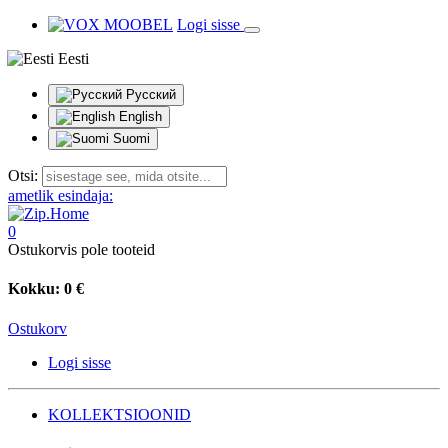
Logi sisse
Eesti
Русский
English
Suomi
Otsi:
ametlik esindaja:
0
Ostukorvis pole tooteid
Kokku:
0 €
Ostukorv
Logi sisse
KOLLEKTSIOONID