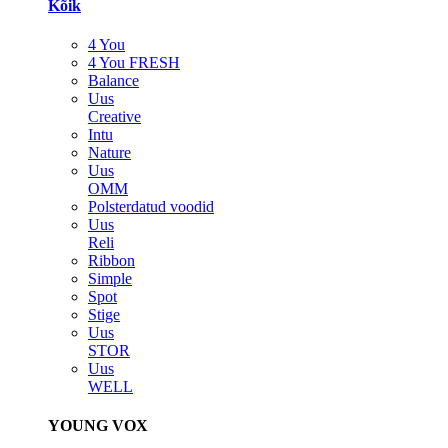
Kõik
4 You
4 You FRESH
Balance
Uus
Creative
Intu
Nature
Uus
OMM
Polsterdatud voodid
Uus
Reli
Ribbon
Simple
Spot
Stige
Uus
STOR
Uus
WELL
YOUNG VOX