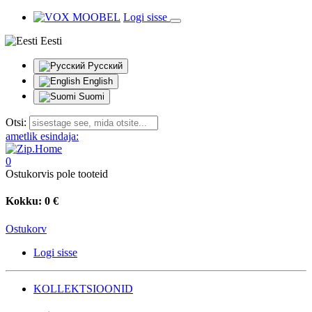
Logi sisse
Eesti
Русский
English
Suomi
Otsi:
ametlik esindaja:
0
Ostukorvis pole tooteid
Kokku:
0 €
Ostukorv
Logi sisse
KOLLEKTSIOONID