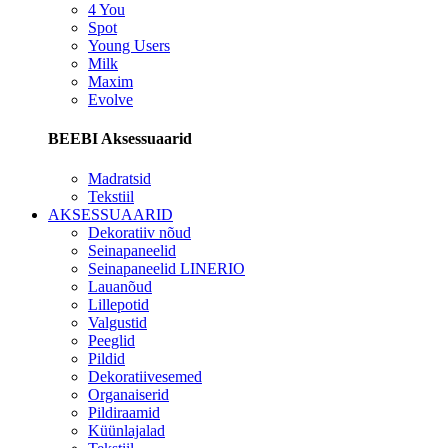
4 You
Spot
Young Users
Milk
Maxim
Evolve
BEEBI Aksessuaarid
Madratsid
Tekstiil
AKSESSUAARID
Dekoratiiv nõud
Seinapaneelid
Seinapaneelid LINERIO
Lauanõud
Lillepotid
Valgustid
Peeglid
Pildid
Dekoratiivesemed
Organaiserid
Pildiraamid
Küünlajalad