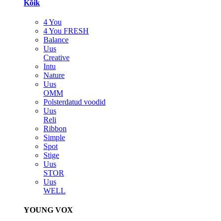
Kõik
4 You
4 You FRESH
Balance
Uus
Creative
Intu
Nature
Uus
OMM
Polsterdatud voodid
Uus
Reli
Ribbon
Simple
Spot
Stige
Uus
STOR
Uus
WELL
YOUNG VOX