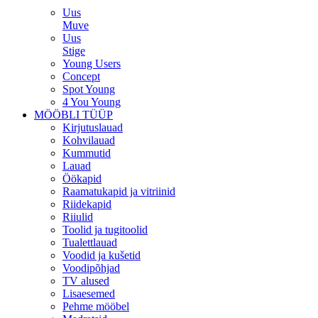
Uus
Muve
Uus
Stige
Young Users
Concept
Spot Young
4 You Young
MÖÖBLI TÜÜP
Kirjutuslauad
Kohvilauad
Kummutid
Lauad
Öökapid
Raamatukapid ja vitriinid
Riidekapid
Riiulid
Toolid ja tugitoolid
Tualettlauad
Voodid ja kušetid
Voodipõhjad
TV alused
Lisaesemed
Pehme mööbel