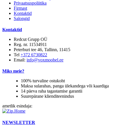
Privaatsuspoliitika
Firmast
Kontaktid
Salongid
Kontaktid
Redcut Grupp OÜ
Reg. nr. 11534911
Peterburi tee 46, Tallinn, 11415
Tel
+372 6730822
Email:
info@voxmoobel.ee
Miks meie?
100% turvaline ostukoht
Maksa sularahas, panga ülekandega või kaardiga
14 päeva raha tagastamise garantii
Suurepärane klienditeenindus
ametlik esindaja:
NEWSLETTER