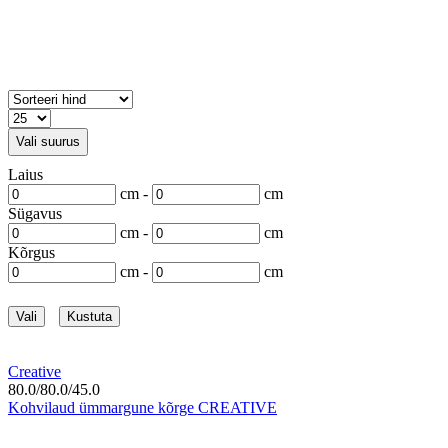
Vali suurus
Laius
cm -
cm
Sügavus
cm -
cm
Kõrgus
cm -
cm
Vali
Kustuta
Creative
80.0/80.0/45.0
Kohvilaud ümmargune kõrge CREATIVE