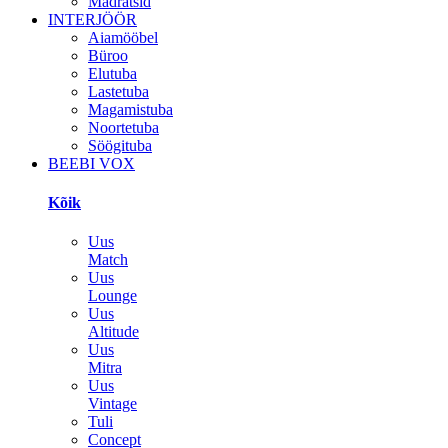
Madratsid
INTERJÖÖR
Aiamööbel
Büroo
Elutuba
Lastetuba
Magamistuba
Noortetuba
Söögituba
BEEBI VOX
Kõik
Uus
Match
Uus
Lounge
Uus
Altitude
Uus
Mitra
Uus
Vintage
Tuli
Concept