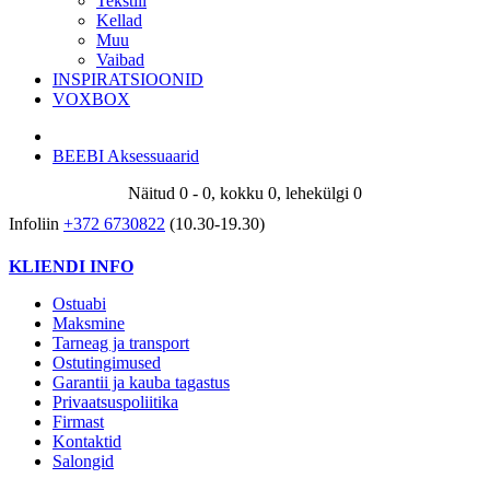
Tekstiil
Kellad
Muu
Vaibad
INSPIRATSIOONID
VOXBOX
BEEBI Aksessuaarid
Näitud 0 - 0, kokku 0, lehekülgi 0
Infoliin
+372 6730822
(10.30-19.30)
KLIENDI INFO
Ostuabi
Maksmine
Tarneag ja transport
Ostutingimused
Garantii ja kauba tagastus
Privaatsuspoliitika
Firmast
Kontaktid
Salongid