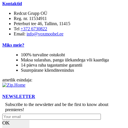
Kontaktid
Redcut Grupp OÜ
Reg. nr. 11534911
Peterburi tee 46, Tallinn, 11415
Tel
+372 6730822
Email:
info@voxmoobel.ee
Miks meie?
100% turvaline ostukoht
Maksa sularahas, panga ülekandega või kaardiga
14 päeva raha tagastamise garantii
Suurepärane klienditeenindus
ametlik esindaja:
NEWSLETTER
Subscribe to the newsletter and be the first to know about
premieres!
OK