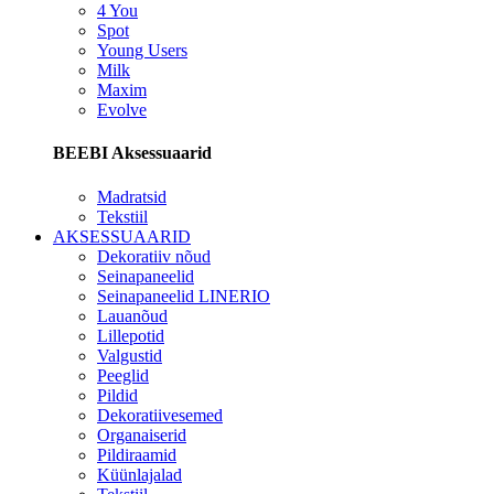
4 You
Spot
Young Users
Milk
Maxim
Evolve
BEEBI Aksessuaarid
Madratsid
Tekstiil
AKSESSUAARID
Dekoratiiv nõud
Seinapaneelid
Seinapaneelid LINERIO
Lauanõud
Lillepotid
Valgustid
Peeglid
Pildid
Dekoratiivesemed
Organaiserid
Pildiraamid
Küünlajalad