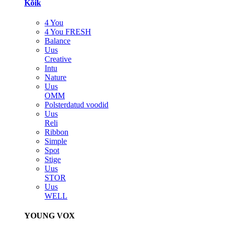
Kõik
4 You
4 You FRESH
Balance
Uus
Creative
Intu
Nature
Uus
OMM
Polsterdatud voodid
Uus
Reli
Ribbon
Simple
Spot
Stige
Uus
STOR
Uus
WELL
YOUNG VOX