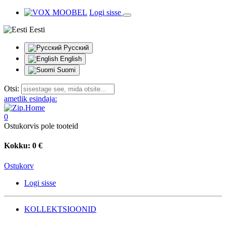
Logi sisse
Eesti
Русский
English
Suomi
Otsi:
ametlik esindaja:
0
Ostukorvis pole tooteid
Kokku:
0 €
Ostukorv
Logi sisse
KOLLEKTSIOONID