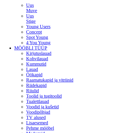
Uus
Muve
Uus
Stige
Young Users
Concept
Spot Young
4 You Young
MÖÖBLI TÜÜP
Kirjutuslauad
Kohvilauad
Kummutid
Lauad
Öökapid
Raamatukapid ja vitriinid
Riidekapid
Riiulid
Toolid ja tugitoolid
Tualettlauad
Voodid ja kušetid
Voodipõhjad
TV alused
Lisaesemed
Pehme mööbel