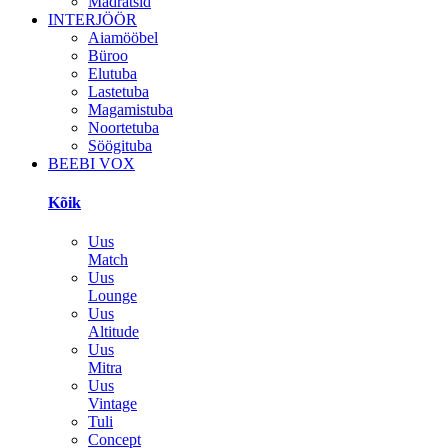
Madratsid
INTERJÖÖR
Aiamööbel
Büroo
Elutuba
Lastetuba
Magamistuba
Noortetuba
Söögituba
BEEBI VOX
Kõik
Uus
Match
Uus
Lounge
Uus
Altitude
Uus
Mitra
Uus
Vintage
Tuli
Concept