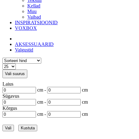
Tekstiil
Kellad
Muu
Vaibad
INSPIRATSIOONID
VOXBOX
AKSESSUAARID
Valgustid
Vali suurus
Laius
cm -
cm
Sügavus
cm -
cm
Kõrgus
cm -
cm
Vali
Kustuta