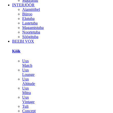
Madratsid
INTERJÖÖR
Aiamööbel
Büroo
Elutuba
Lastetuba
Magamistuba
Noortetuba
Söögituba
BEEBI VOX
Kõik
Uus
Match
Uus
Lounge
Uus
Altitude
Uus
Mitra
Uus
Vintage
Tuli
Concept