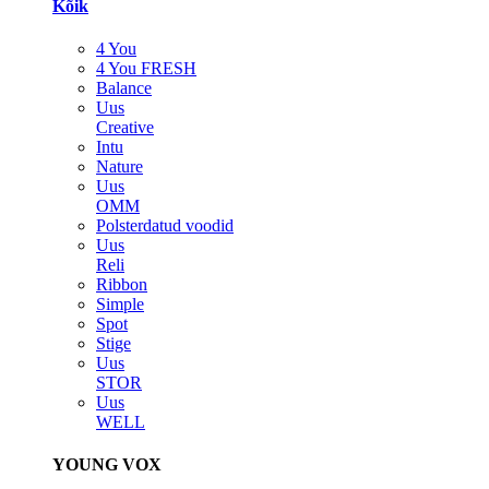
Kõik
4 You
4 You FRESH
Balance
Uus
Creative
Intu
Nature
Uus
OMM
Polsterdatud voodid
Uus
Reli
Ribbon
Simple
Spot
Stige
Uus
STOR
Uus
WELL
YOUNG VOX