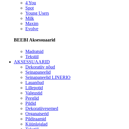
4 You
Spot
Young Users
Milk
Maxim
Evolve
BEEBI Aksessuaarid
Madratsid
Tekstiil
AKSESSUAARID
Dekoratiiv nõud
Seinapaneelid
Seinapaneelid LINERIO
Lauanõud
Lillepotid
Valgustid
Peeglid
Pildid
Dekoratiivesemed
Organaiserid
Pildiraamid
Küünlajalad