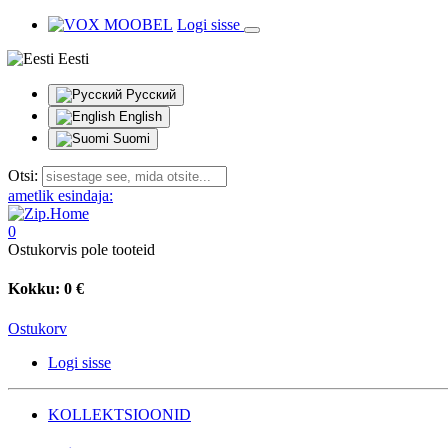
Logi sisse
Eesti
Русский
English
Suomi
Otsi:
ametlik esindaja:
0
Ostukorvis pole tooteid
Kokku:
0 €
Ostukorv
Logi sisse
KOLLEKTSIOONID