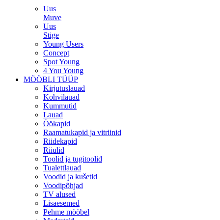
Uus
Muve
Uus
Stige
Young Users
Concept
Spot Young
4 You Young
MÖÖBLI TÜÜP
Kirjutuslauad
Kohvilauad
Kummutid
Lauad
Öökapid
Raamatukapid ja vitriinid
Riidekapid
Riiulid
Toolid ja tugitoolid
Tualettlauad
Voodid ja kušetid
Voodipõhjad
TV alused
Lisaesemed
Pehme mööbel