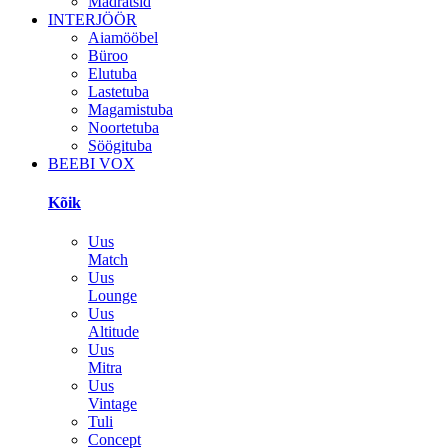
Madratsid
INTERJÖÖR
Aiamööbel
Büroo
Elutuba
Lastetuba
Magamistuba
Noortetuba
Söögituba
BEEBI VOX
Kõik
Uus
Match
Uus
Lounge
Uus
Altitude
Uus
Mitra
Uus
Vintage
Tuli
Concept