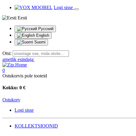
Logi sisse
Eesti
Русский
English
Suomi
Otsi:
ametlik esindaja:
0
Ostukorvis pole tooteid
Kokku:
0 €
Ostukorv
Logi sisse
KOLLEKTSIOONID