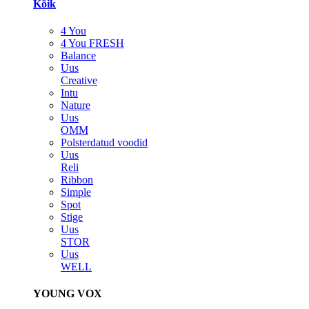
Kõik
4 You
4 You FRESH
Balance
Uus
Creative
Intu
Nature
Uus
OMM
Polsterdatud voodid
Uus
Reli
Ribbon
Simple
Spot
Stige
Uus
STOR
Uus
WELL
YOUNG VOX