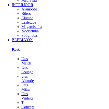
Madratsid
INTERJÖÖR
Aiamööbel
Büroo
Elutuba
Lastetuba
Magamistuba
Noortetuba
Söögituba
BEEBI VOX
Kõik
Uus
Match
Uus
Lounge
Uus
Altitude
Uus
Mitra
Uus
Vintage
Tuli
Concept