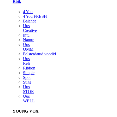
Kõik
4 You
4 You FRESH
Balance
Uus
Creative
Intu
Nature
Uus
OMM
Polsterdatud voodid
Uus
Reli
Ribbon
Simple
Spot
Stige
Uus
STOR
Uus
WELL
YOUNG VOX