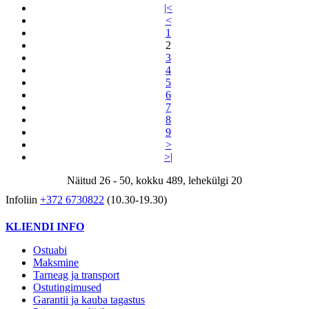
|<
<
1
2
3
4
5
6
7
8
9
>
>|
Näitud 26 - 50, kokku 489, lehekülgi 20
Infoliin
+372 6730822
(10.30-19.30)
KLIENDI INFO
Ostuabi
Maksmine
Tarneag ja transport
Ostutingimused
Garantii ja kauba tagastus