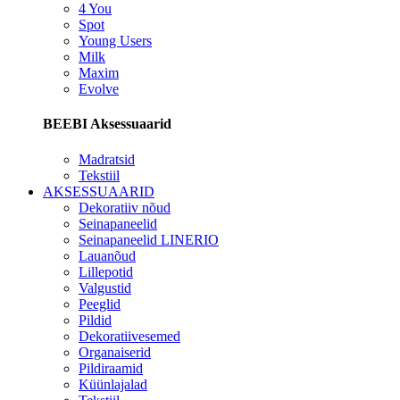
4 You
Spot
Young Users
Milk
Maxim
Evolve
BEEBI Aksessuaarid
Madratsid
Tekstiil
AKSESSUAARID
Dekoratiiv nõud
Seinapaneelid
Seinapaneelid LINERIO
Lauanõud
Lillepotid
Valgustid
Peeglid
Pildid
Dekoratiivesemed
Organaiserid
Pildiraamid
Küünlajalad