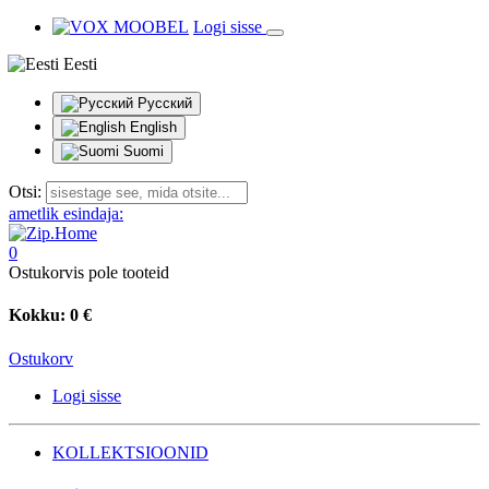
Logi sisse
Eesti
Русский
English
Suomi
Otsi:
ametlik esindaja:
0
Ostukorvis pole tooteid
Kokku:
0 €
Ostukorv
Logi sisse
KOLLEKTSIOONID