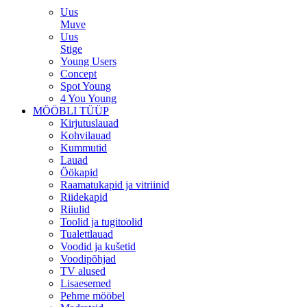
Uus
Muve
Uus
Stige
Young Users
Concept
Spot Young
4 You Young
MÖÖBLI TÜÜP
Kirjutuslauad
Kohvilauad
Kummutid
Lauad
Öökapid
Raamatukapid ja vitriinid
Riidekapid
Riiulid
Toolid ja tugitoolid
Tualettlauad
Voodid ja kušetid
Voodipõhjad
TV alused
Lisaesemed
Pehme mööbel