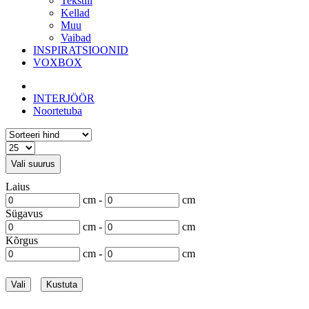
Tekstiil
Kellad
Muu
Vaibad
INSPIRATSIOONID
VOXBOX
INTERJÖÖR
Noortetuba
Vali suurus
Laius
cm -
cm
Sügavus
cm -
cm
Kõrgus
cm -
cm
Vali
Kustuta