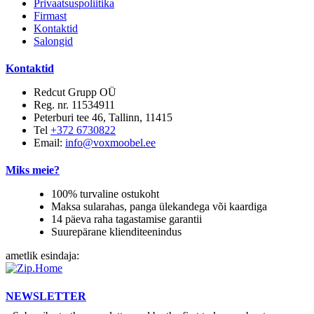
Privaatsuspoliitika
Firmast
Kontaktid
Salongid
Kontaktid
Redcut Grupp OÜ
Reg. nr. 11534911
Peterburi tee 46, Tallinn, 11415
Tel
+372 6730822
Email:
info@voxmoobel.ee
Miks meie?
100% turvaline ostukoht
Maksa sularahas, panga ülekandega või kaardiga
14 päeva raha tagastamise garantii
Suurepärane klienditeenindus
ametlik esindaja:
NEWSLETTER