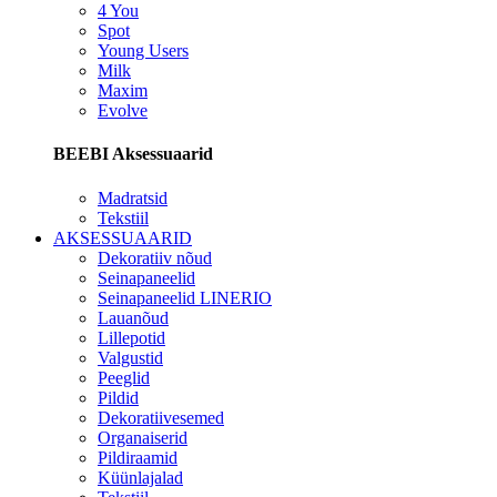
4 You
Spot
Young Users
Milk
Maxim
Evolve
BEEBI Aksessuaarid
Madratsid
Tekstiil
AKSESSUAARID
Dekoratiiv nõud
Seinapaneelid
Seinapaneelid LINERIO
Lauanõud
Lillepotid
Valgustid
Peeglid
Pildid
Dekoratiivesemed
Organaiserid
Pildiraamid
Küünlajalad