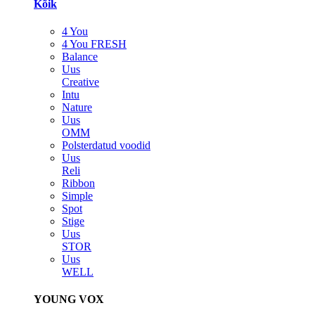
Kõik
4 You
4 You FRESH
Balance
Uus
Creative
Intu
Nature
Uus
OMM
Polsterdatud voodid
Uus
Reli
Ribbon
Simple
Spot
Stige
Uus
STOR
Uus
WELL
YOUNG VOX