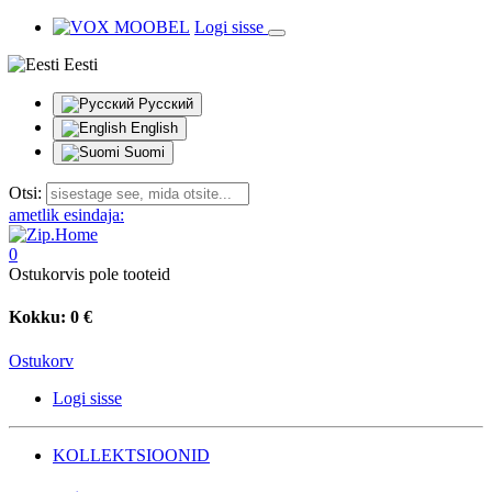
Logi sisse
Eesti
Русский
English
Suomi
Otsi:
ametlik esindaja:
0
Ostukorvis pole tooteid
Kokku:
0 €
Ostukorv
Logi sisse
KOLLEKTSIOONID