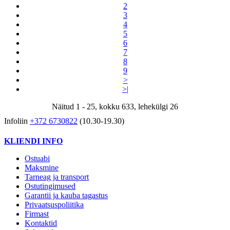
2
3
4
5
6
7
8
9
>
>|
Näitud 1 - 25, kokku 633, lehekülgi 26
Infoliin
+372 6730822
(10.30-19.30)
KLIENDI INFO
Ostuabi
Maksmine
Tarneag ja transport
Ostutingimused
Garantii ja kauba tagastus
Privaatsuspoliitika
Firmast
Kontaktid