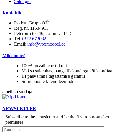
Salongid
Kontaktid
Redcut Grupp OÜ
Reg. nr. 11534911
Peterburi tee 46, Tallinn, 11415
Tel
+372 6730822
Email:
info@voxmoobel.ee
Miks meie?
100% turvaline ostukoht
Maksa sularahas, panga ülekandega või kaardiga
14 päeva raha tagastamise garantii
Suurepärane klienditeenindus
ametlik esindaja:
NEWSLETTER
Subscribe to the newsletter and be the first to know about
premieres!